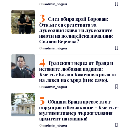
От
admin_nbgeu
След обира край Борован:
Откъде са средствата за
луксозния живот и луксозните
имоти на полицейски началник
Силвия Берчева?
От
admin_nbgeu
Градският нерез от Враца и
неговите любовни подвизи:
Кметът Калин Каменов в ролята
на ловец на сърца (и не само).
От
admin_nbgeu
Община Враца превзета от
корупция и беззаконие – Кметът-
мултимилионер държи главния
архитект на каишка!
От
admin_nbgeu