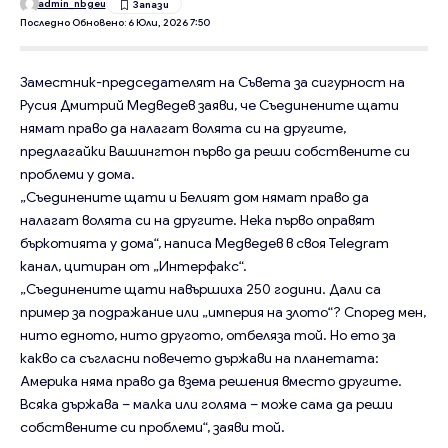
admin_nbgeu
Последно Обновено: 6 Юли, 2026 7:50
Заместник-председателят на Съвета за сигурност на
Русия Дмитрий Медведев заяви, че Съединените щати
нямат право да налагат волята си на другите,
предлагайки Вашингтон първо да реши собствените си
проблеми у дома.
„Съединените щати и Белият дом нямат право да
налагат волята си на другите. Нека първо оправят
бъркотията у дома“, написа Медведев в своя Telegram
канал, цитиран от „Интерфакс“.
„Съединените щати навършиха 250 години. Дали са
пример за подражание или „империя на злото“? Според мен,
нито едното, нито другото, отбеляза той. Но ето за
какво са съгласни повечето държави на планетата:
Америка няма право да взема решения вместо другите.
Всяка държава – малка или голяма – може сама да реши
собствените си проблеми“, заяви той.