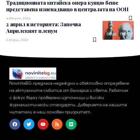
Традиционната китайска опера кунцю беше
представена изненадващо в централата на ООН
6 Август, 2026
2 април в историята: Започва
Априлският пленум
ОБЩЕСТВО
2 Април, 2026
NoviniteBG предлага надеждно и обективно отразяване
на актуалните събития от България и света. Работим
с фокус върху проверени източници и високи
журналистически стандарти. Доверието на нашите
читатели е наш основен приоритет.