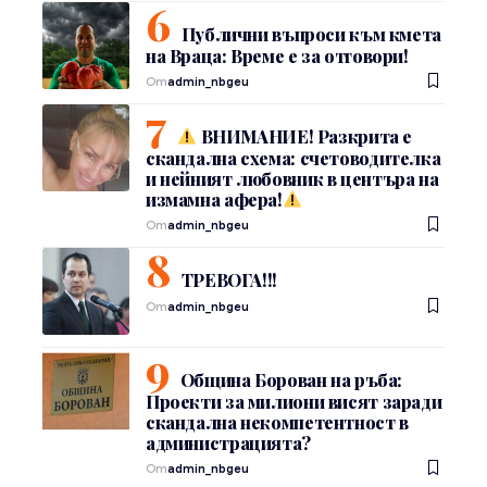
Публични въпроси към кмета
на Враца: Време е за отговори!
От
admin_nbgeu
ВНИМАНИЕ! Разкрита е
скандална схема: счетоводителка
и нейният любовник в центъра на
измамна афера!
От
admin_nbgeu
ТРЕВОГА!!!
От
admin_nbgeu
Община Борован на ръба:
Проекти за милиони висят заради
скандална некомпетентност в
администрацията?
От
admin_nbgeu