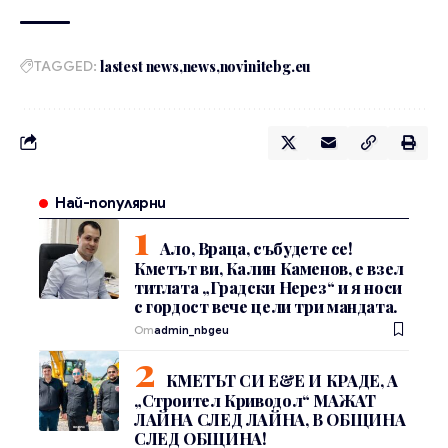
TAGGED:
lastest news
news
novinitebg.eu
Най-популярни
Ало, Враца, събудете се!
Кметът ви, Калин Каменов, е взел
титлата „Градски Нерез“ и я носи
с гордост вече цели три мандата.
От
admin_nbgeu
КМЕТЪТ СИ Е&Е И КРАДЕ, А
„Строител Криводол“ МАЖАТ
ЛАЙНА СЛЕД ЛАЙНА, В ОБЩИНА
СЛЕД ОБЩИНА!