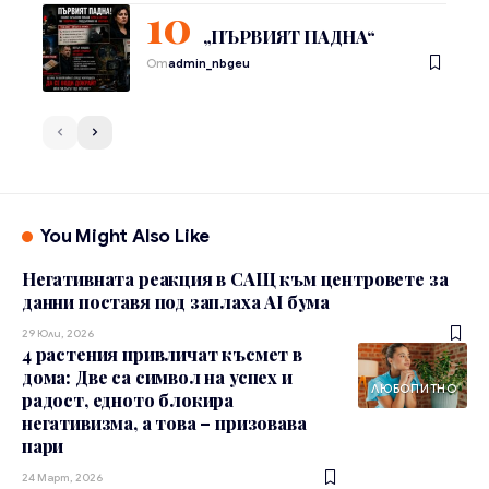
„ПЪРВИЯТ ПАДНА“
От
admin_nbgeu
You Might Also Like
Негативната реакция в САЩ към центровете за
данни поставя под заплаха AI бума
29 Юли, 2026
4 растения привличат късмет в
дома: Две са символ на успех и
ЛЮБОПИТНО
радост, едното блокира
негативизма, а това – призовава
пари
24 Март, 2026