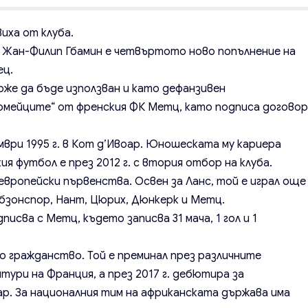
иха от клуба.
Жан-Филип Гбамин е четвъртото ново попълнение на
ец.
же да бъде използван и като дефанзивен
армейците“ от френския ФК Метц, като подписа догово
мври 1995 г. в Кот д’Ивоар. Юношеската му кариера
ия футбол е през 2012 г. с втория отбор на клуба.
европейски първенства. Освен за Ланс, той е играл още
абзонспор, Нант, Цюрих, Дюнкерк и Метц.
исва с Метц, където записва 31 мача, 1 гол и 1
 гражданство. Той е преминал през различните
тури на Франция, а през 2017 г. дебютира за
р. За националния тим на африканската държава има