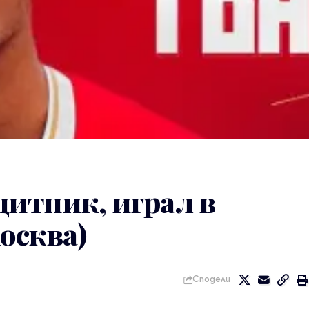
итник, играл в
осква)
Сподели