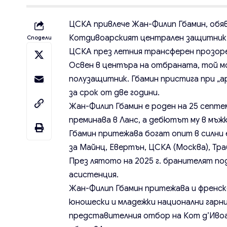
ЦСКА привлече Жан-Филип Гбамин, обяв
Котдивоарският централен защитник 
Сподели
ЦСКА през летния трансферен прозор
Освен в центъра на отбраната, той мо
полузащитник. Гбамин пристига при „
за срок от две години.
Жан-Филип Гбамин е роден на 25 септе
преминава в Ланс, а дебютът му в мъжк
Гбамин притежава богат опит в силни 
за Майнц, Евертън, ЦСКА (Москва), Тр
През лятото на 2025 г. бранителят подп
асистенция.
Жан-Филип Гбамин притежава и френско
юношески и младежки национални гарни
представителния отбор на Кот д’Ивоа