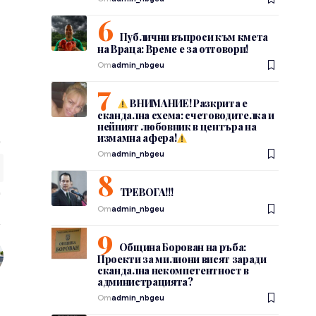
Публични въпроси към кмета
на Враца: Време е за отговори!
От
admin_nbgeu
ВНИМАНИЕ! Разкрита е
скандална схема: счетоводителка и
нейният любовник в центъра на
измамна афера!
От
admin_nbgeu
ТРЕВОГА!!!
От
admin_nbgeu
Община Борован на ръба:
Проекти за милиони висят заради
скандална некомпетентност в
администрацията?
От
admin_nbgeu