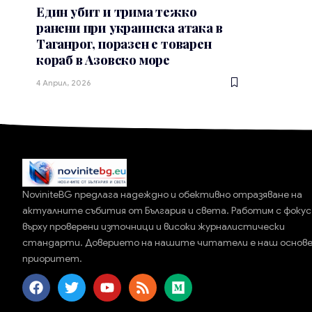
Един убит и трима тежко
ранени при украинска атака в
Таганрог, поразен е товарен
кораб в Азовско море
4 Април, 2026
NoviniteBG предлага надеждно и обективно отразяване на
актуалните събития от България и света. Работим с фокус
върху проверени източници и високи журналистически
стандарти. Доверието на нашите читатели е наш основ
приоритет.