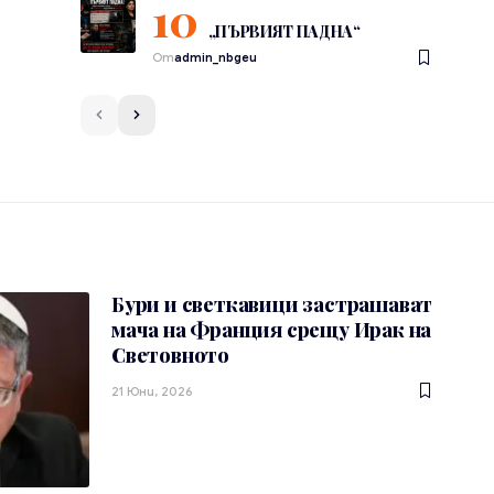
„ПЪРВИЯТ ПАДНА“
От
admin_nbgeu
Бури и светкавици застрашават
мача на Франция срещу Ирак на
Световното
21 Юни, 2026