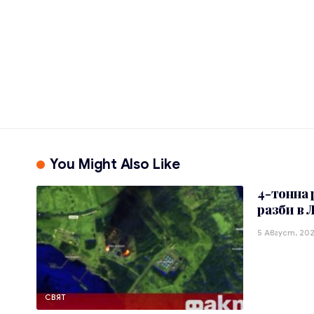
You Might Also Like
4-тонна 
разби в 
5 Август, 20
СВЯТ