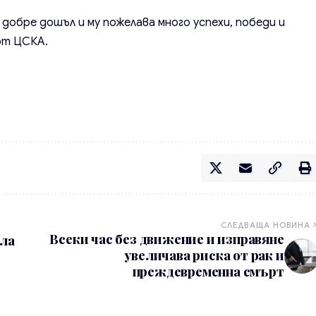
обре дошъл и му пожелава много успехи, победи и
от ЦСКА.
СЛЕДВАЩА НОВИНА
Всеки час без движение и изправяне
ала
увеличава риска от рак и
преждевременна смърт