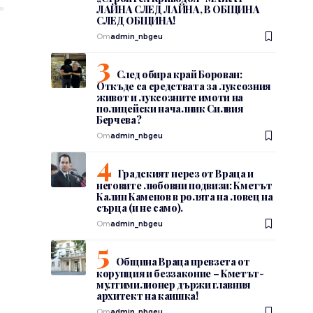
ЛАЙНА СЛЕД ЛАЙНА, В ОБЩИНА
СЛЕД ОБЩИНА!
От
admin_nbgeu
След обира край Борован:
Откъде са средствата за луксозния
живот и луксозните имоти на
р
полицейски началник Силвия
Берчева?
От
admin_nbgeu
Градският нерез от Враца и
неговите любовни подвизи: Кметът
Калин Каменов в ролята на ловец на
сърца (и не само).
От
admin_nbgeu
Община Враца превзета от
корупция и беззаконие – Кметът-
мултимилионер държи главния
архитект на каишка!
От
admin_nbgeu