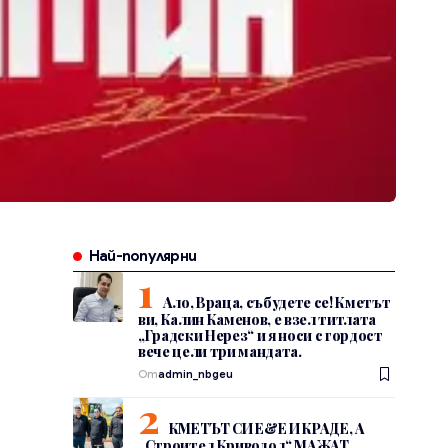
Най-популярни
Ало, Враца, събудете се! Кметът
ви, Калин Каменов, е взел титлата
„Градски Нерез“ и я носи с гордост
вече цели три мандата.
От
admin_nbgeu
КМЕТЪТ СИ Е&Е И КРАДЕ, А
„Строител Криводол“ МАЖАТ