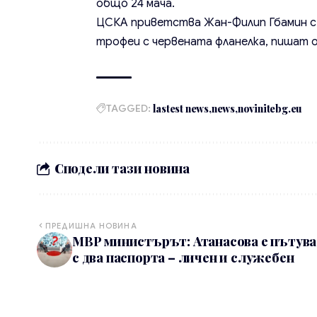
общо 24 мача.
ЦСКА приветства Жан-Филип Гбамин с д
трофеи с червената фланелка, пишат 
TAGGED:
lastest news
news
novinitebg.eu
Сподели тази новина
ПРЕДИШНА НОВИНА
МВР министърът: Атанасова е пътув
с два паспорта – личен и служебен