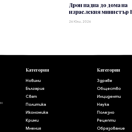
Дрон падна до дома на
израелския министър 
26 Юли, 2026
Категории
Категории
Новини
Здраве
България
Общество
Свят
Инциденти
ен
Политика
Наука
Икономика
Полезно
Крими
Рецепти
Мнения
Образование