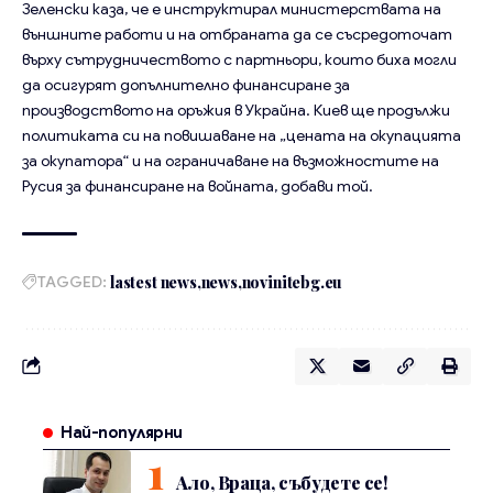
Зеленски каза, че е инструктирал министерствата на
външните работи и на отбраната да се съсредоточат
върху сътрудничеството с партньори, които биха могли
да осигурят допълнително финансиране за
производството на оръжия в Украйна. Киев ще продължи
политиката си на повишаване на „цената на окупацията
за окупатора“ и на ограничаване на възможностите на
Русия за финансиране на войната, добави той.
TAGGED:
lastest news
news
novinitebg.eu
Най-популярни
Ало, Враца, събудете се!