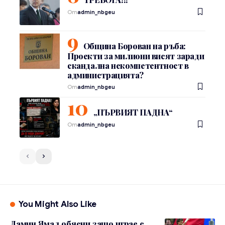
От
admin_nbgeu
Община Борован на ръба:
Проекти за милиони висят заради
скандална некомпетентност в
администрацията?
От
admin_nbgeu
„ПЪРВИЯТ ПАДНА“
От
admin_nbgeu
You Might Also Like
Ламин Ямал обясни защо играе с