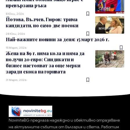
превързана ръка
СПОРТ
8 Юни, 2026
Йотова, Вълчев, Гюров: трима
кандидати, но само две посоки
МНЕНИЯ
28 Юли, 2026
Най-важните новини за деня: 15 март 2026 г.
15 Март, 2026
Жена на 89 г. няма кола и няма да
получи 20 евро: Синдикати и
БЪЛГАРИЯ
бизнес настояват за още мерки
заради скока на горивата
31 Март, 2026
NoviniteBG предлага надеждно и обективно отразяване
на актуалните събития от България и света. Работим