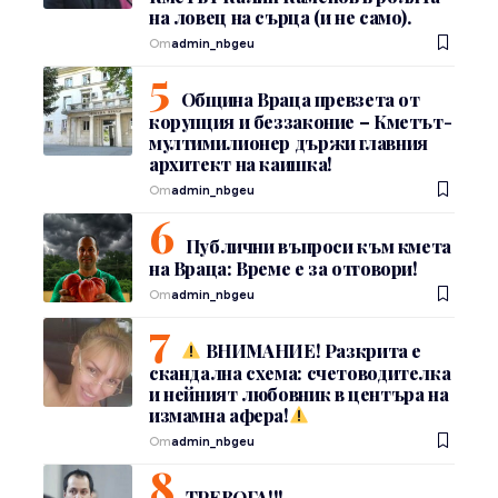
на ловец на сърца (и не само).
От
admin_nbgeu
Община Враца превзета от
корупция и беззаконие – Кметът-
мултимилионер държи главния
архитект на каишка!
От
admin_nbgeu
Публични въпроси към кмета
на Враца: Време е за отговори!
От
admin_nbgeu
ВНИМАНИЕ! Разкрита е
скандална схема: счетоводителка
и нейният любовник в центъра на
измамна афера!
От
admin_nbgeu
ТРЕВОГА!!!