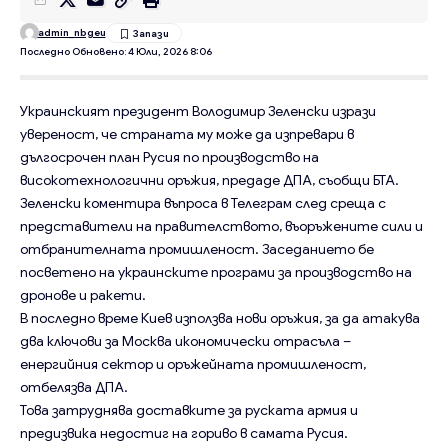
admin_nbgeu
Последно Обновено: 4 Юли, 2026 8:06
Украинският президент Володимир Зеленски изрази
увереност, че страната му може да изпревари в
дългосрочен план Русия по производство на
високотехнологични оръжия, предаде ДПА, съобщи БТА.
Зеленски коментира въпроса в Телеграм след среща с
представители на правителството, въоръжените сили и
отбранителната промишленост. Заседанието бе
посветено на украинските програми за производство на
дронове и ракети.
В последно време Киев използва нови оръжия, за да атакува
два ключови за Москва икономически отрасъла –
енергийния сектор и оръжейната промишленост,
отбелязва ДПА.
Това затруднява доставките за руската армия и
предизвика недостиг на гориво в самата Русия.