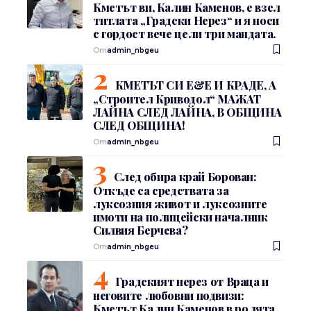
Кметът ви, Калин Каменов, е взел
титлата „Градски Нерез“ и я носи
с гордост вече цели три мандата.
От
admin_nbgeu
КМЕТЪТ СИ Е&Е И КРАДЕ, А
„Строител Криводол“ МАЖАТ
ЛАЙНА СЛЕД ЛАЙНА, В ОБЩИНА
СЛЕД ОБЩИНА!
От
admin_nbgeu
След обира край Борован:
Откъде са средствата за
луксозния живот и луксозните
имоти на полицейски началник
Силвия Берчева?
От
admin_nbgeu
Градският нерез от Враца и
неговите любовни подвизи:
Кметът Калин Каменов в ролята