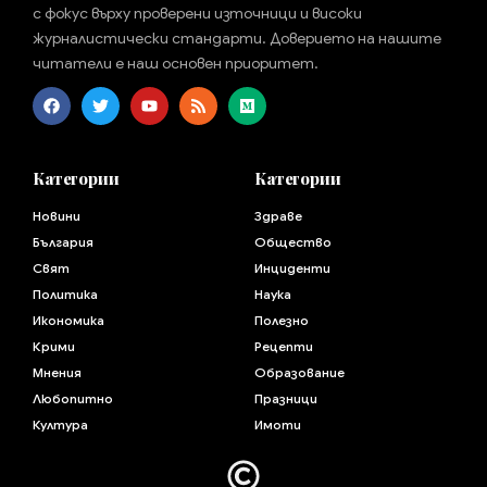
с фокус върху проверени източници и високи
журналистически стандарти. Доверието на нашите
читатели е наш основен приоритет.
Категории
Категории
Новини
Здраве
България
Общество
Свят
Инциденти
Политика
Наука
Икономика
Полезно
Крими
Рецепти
Мнения
Образование
Любопитно
Празници
Култура
Имоти