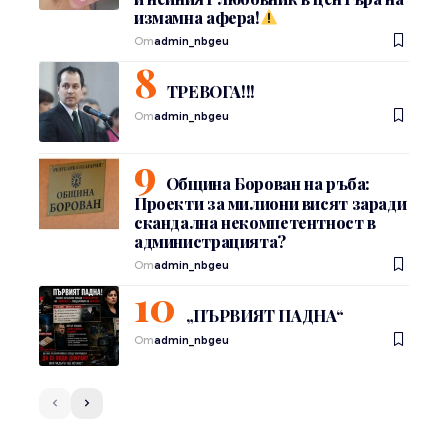
измамна афера!
От
admin_nbgeu
ТРЕВОГА!!!
От
admin_nbgeu
Община Борован на ръба:
Проекти за милиони висят заради
скандална некомпетентност в
администрацията?
От
admin_nbgeu
„ПЪРВИЯТ ПАДНА“
От
admin_nbgeu