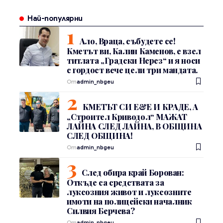
Най-популярни
Ало, Враца, събудете се!
Кметът ви, Калин Каменов, е взел
титлата „Градски Нерез“ и я носи
с гордост вече цели три мандата.
От
admin_nbgeu
КМЕТЪТ СИ Е&Е И КРАДЕ, А
„Строител Криводол“ МАЖАТ
ЛАЙНА СЛЕД ЛАЙНА, В ОБЩИНА
СЛЕД ОБЩИНА!
От
admin_nbgeu
След обира край Борован:
Откъде са средствата за
луксозния живот и луксозните
имоти на полицейски началник
Силвия Берчева?
От
admin_nbgeu