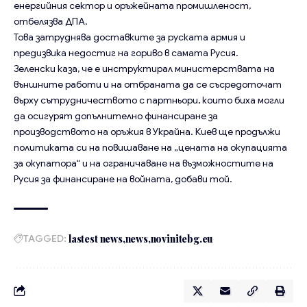
енергийния сектор и оръжейната промишленост,
отбелязва ДПА.
Това затруднява доставките за руската армия и
предизвика недостиг на гориво в самата Русия.
Зеленски каза, че е инструктирал министерствата на
външните работи и на отбраната да се съсредоточат
върху сътрудничеството с партньори, които биха могли
да осигурят допълнително финансиране за
производството на оръжия в Украйна. Киев ще продължи
политиката си на повишаване на „цената на окупацията
за окупатора“ и на ограничаване на възможностите на
Русия за финансиране на войната, добави той.
TAGGED:
lastest news
news
novinitebg.eu