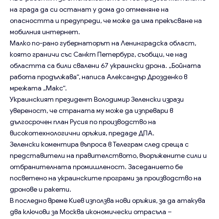
на града да си останат у дома до отменяне на
опасността и предупреди, че може да има прекъсване на
мобилния интернет.
Малко по-рано губернаторът на Ленинградска област,
която граничи със Санкт Петербург, съобщи, че над
областта са били свалени 67 украински дрона. „Бойната
работа продължава“, написа Александър Дрозденко в
мрежата „Макс“.
Украинският президент Володимир Зеленски изрази
увереност, че страната му може да изпревари в
дългосрочен план Русия по производство на
високотехнологични оръжия, предаде ДПА.
Зеленски коментира въпроса в Телеграм след среща с
представители на правителството, въоръжените сили и
отбранителната промишленост. Заседанието бе
посветено на украинските програми за производство на
дронове и ракети.
В последно време Киев използва нови оръжия, за да атакува
два ключови за Москва икономически отрасъла –