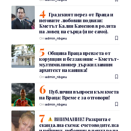
Градският нерез от Враца и
неговите любовни подвизи:
Кметът Калин Каменов в ролята
на ловец на сърца (и не само).
От
admin_nbgeu
Община Враца превзета от
корупция и беззаконие – Кметът-
мултимилионер държи главния
архитект на каишка!
От
admin_nbgeu
Публични въпроси към кмета
на Враца: Време е за отговори!
От
admin_nbgeu
ВНИМАНИЕ! Разкрита е
скандална схема: счетоводителка
и нейният любовник в центъра на