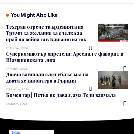
You Might Also Like
Техеран отрече твърденията на
Тръмп за желание за сделка за
СВЯТ
край на войната в Близкия изток
25 Март, 2026
Суперкомпютър определи: Арсенал е фаворит в
Шампионската лига
19 Март, 2026
Двама загинали след сблъсъка на
двата хеликоптера в Гърция
СВЯТ
2 Август, 2026
Коментар | Петьо не давал, ама Теди взимала
13 Март, 2026