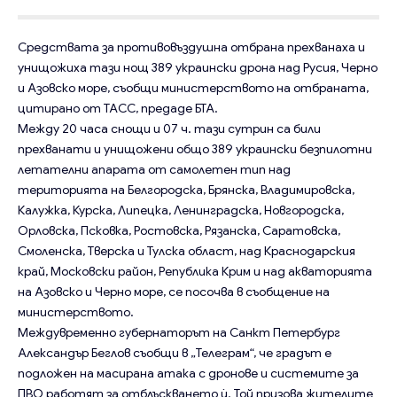
Средствата за противовъздушна отбрана прехванаха и
унищожиха тази нощ 389 украински дрона над Русия, Черно
и Азовско море, съобщи министерството на отбраната,
цитирано от ТАСС, предаде БТА.
Между 20 часа снощи и 07 ч. тази сутрин са били
прехванати и унищожени общо 389 украински безпилотни
летателни апарата от самолетен тип над
територията на Белгородска, Брянска, Владимировска,
Калужка, Курска, Липецка, Ленинградска, Новгородска,
Орловска, Псковка, Ростовска, Рязанска, Саратовска,
Смоленска, Тверска и Тулска област, над Краснодарския
край, Московски район, Република Крим и над акваторията
на Азовско и Черно море, се посочва в съобщение на
министерството.
Междувременно губернаторът на Санкт Петербург
Александър Беглов съобщи в „Телеграм“, че градът е
подложен на масирана атака с дронове и системите за
ПВО работят за отблъскването ѝ. Той призова жителите