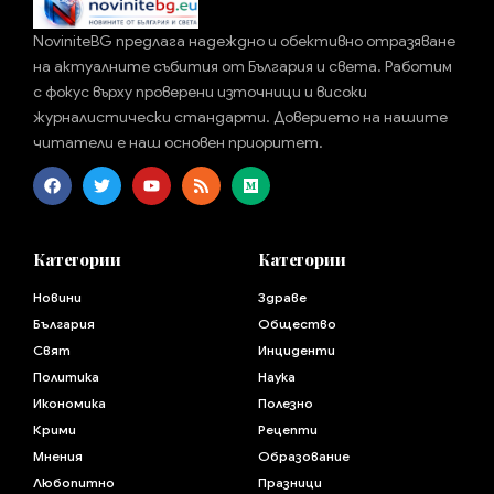
NoviniteBG предлага надеждно и обективно отразяване
на актуалните събития от България и света. Работим
с фокус върху проверени източници и високи
журналистически стандарти. Доверието на нашите
читатели е наш основен приоритет.
Категории
Категории
Новини
Здраве
България
Общество
Свят
Инциденти
Политика
Наука
Икономика
Полезно
Крими
Рецепти
Мнения
Образование
Любопитно
Празници