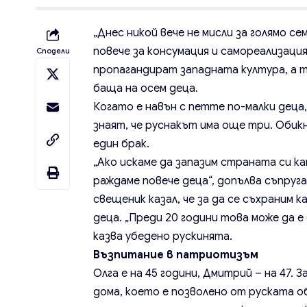
„Днес никой вече не мисли за голямо с
повече за консумация и самореализаци
Сподели
пропагандират западната култура, а тя
баща на осем деца.
Когато е навън с петте по-малки деца,
знаят, че руснакът има още три. Обик
един брак.
„Ако искаме да запазим страната си к
раждаме повече деца“, допълва съпруга
свещеник казал, че за да се съхраним 
деца. „Преди 20 години това може да е 
казва убедено рускинята.
Възпитание в патриотизъм
Олга е на 45 години, Дмитрий – на 47. 
дома, което е позволено от руската о