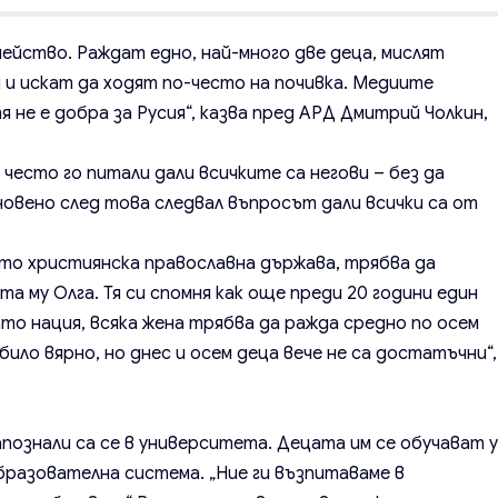
емейство. Раждат едно, най-много две деца, мислят
я и искат да ходят по-често на почивка. Медиите
 не е добра за Русия“, казва пред АРД Дмитрий Чолкин,
 често го питали дали всичките са негови – без да
новено след това следвал въпросът дали всички са от
ато християнска православна държава, трябва да
та му Олга. Тя си спомня как още преди 20 години един
като нация, всяка жена трябва да ражда средно по осем
било вярно, но днес и осем деца вече не са достатъчни“,
Запознали са се в университета. Децата им се обучават 
бразователна система. „Ние ги възпитаваме в