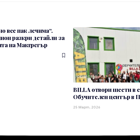
но все пак лечима“.
ион разкри детайли за
та на Макгрегър
ОБЩЕСТВО
BILLA отвори шести в 
Обучителен център в 
25 Март, 2026