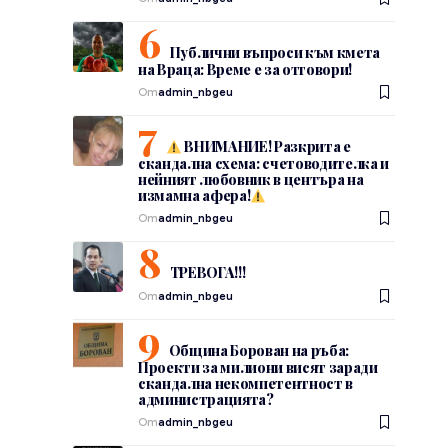
Публични въпроси към кмета
на Враца: Време е за отговори!
От
admin_nbgeu
ВНИМАНИЕ! Разкрита е
скандална схема: счетоводителка и
нейният любовник в центъра на
измамна афера!
От
admin_nbgeu
ТРЕВОГА!!!
От
admin_nbgeu
Община Борован на ръба:
Проекти за милиони висят заради
скандална некомпетентност в
администрацията?
От
admin_nbgeu