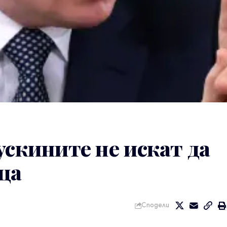
ускините не искат да
ца
Сподели