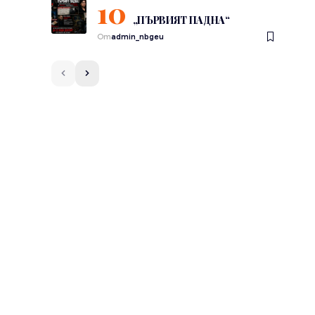
„ПЪРВИЯТ ПАДНА“
От
admin_nbgeu