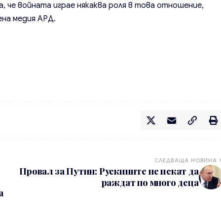
а, че войната играе някаква роля в това отношение,
на медия АРД.
СЛЕДВАЩА НОВИНА
Провал за Путин: Рускините не искат да
раждат по много деца
а