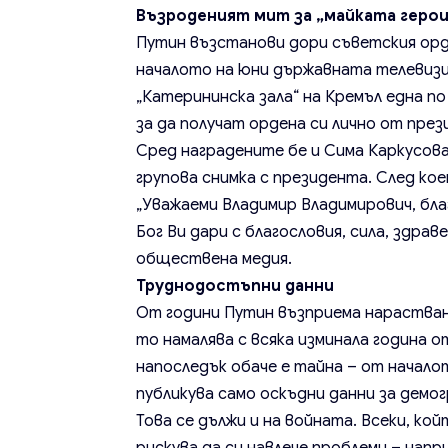
Възроденият мит за „майката геро
Путин възстанови дори съветския орден
началото на юни държавната телевизи
„Катерининска зала“ на Кремъл една п
за да получат ордена си лично от през
Сред наградените бе и Сима Каркусова 
групова снимка с президента. След ко
„Уважаеми Владимир Владимирович, бла
Бог Ви дари с благословия, сила, здра
обществена медия.
Труднодостъпни данни
От години Путин възприема нарастван
то намалява с всяка изминала година 
напоследък обаче е тайна – от начало
публикува само оскъдни данни за демо
Това се дължи и на войната. Всеки, ко