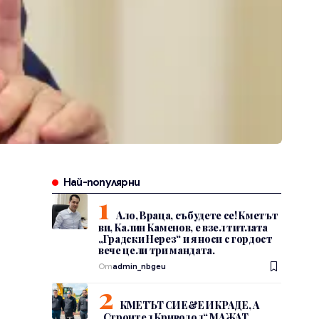
Най-популярни
Ало, Враца, събудете се! Кметът
ви, Калин Каменов, е взел титлата
„Градски Нерез“ и я носи с гордост
вече цели три мандата.
От
admin_nbgeu
КМЕТЪТ СИ Е&Е И КРАДЕ, А
„Строител Криводол“ МАЖАТ