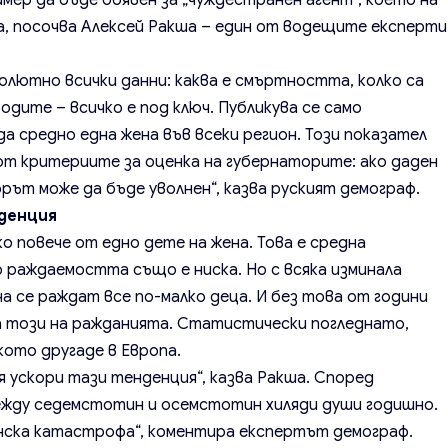
имер да бъде обявен за „чуждестранен агент“, което на
а, посочва Алексей Ракша – един от водещите експерти
солютно всички данни: каква е смъртността, колко са
одите – всичко е под ключ. Публикува се само
 средно една жена във всеки регион. Този показател
от критериите за оценка на губернаторите: ако даден
рът може да бъде уволнен“, казва руският демограф.
денция
ко повече от едно дете на жена. Това е средна
 раждаемостта също е ниска. Но с всяка изминала
а се раждат все по-малко деца. И без това от години
 този на ражданията. Статистически погледнато,
кото другаде в Европа.
я ускори тази тенденция“, казва Ракша. Според
между седемстотин и осемстотин хиляди души годишно.
инска катастрофа“, коментира експертът демограф.