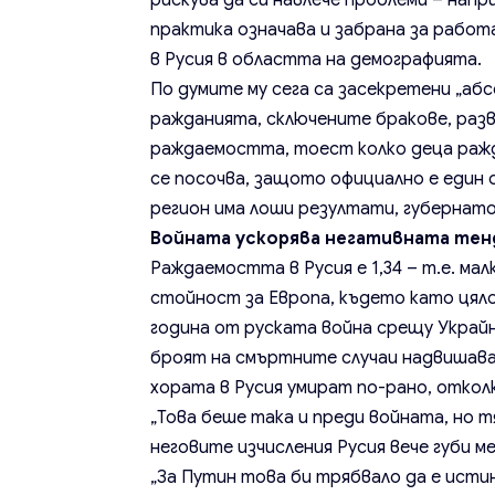
рискува да си навлече проблеми – напр
практика означава и забрана за работ
в Русия в областта на демографията.
По думите му сега са засекретени „аб
ражданията, сключените бракове, разв
раждаемостта, тоест колко деца ражда
се посочва, защото официално е един 
регион има лоши резултати, губернато
Войната ускорява негативната тен
Раждаемостта в Русия е 1,34 – т.е. мал
стойност за Европа, където като цяло
година от руската война срещу Украйн
броят на смъртните случаи надвишава
хората в Русия умират по-рано, откол
„Това беше така и преди войната, но т
неговите изчисления Русия вече губи 
„За Путин това би трябвало да е ист