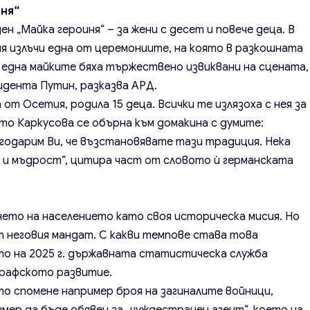
иня“
 „Майка героиня“ – за жени с десет и повече деца. В
я излъчи една от церемониите, на която в разкошната
о една майките бяха тържествено извиквани на сцената,
идента Путин, разказва АРД.
от Осетия, родила 15 деца. Всички те излязоха с нея за
ето Каркусова се обърна към домакина с думите:
годарим Ви, че възстановявате тази традиция. Нека
ве и мъдрост“, цитира част от словото ѝ германската
ето на населението като своя историческа мисия. Но
от неговия мандат. С какви темпове става това
то на 2025 г. държавната статистическа служба
графското развитие.
йто спомене например броя на загиналите войници,