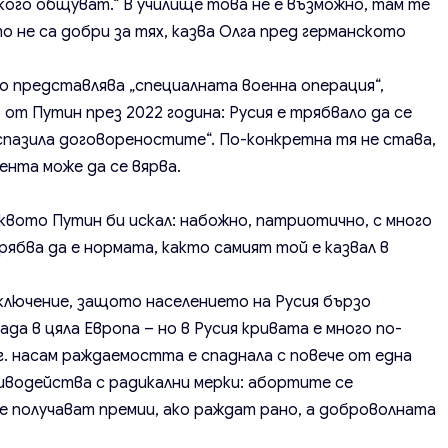
кого общуват.“ В училище това не е възможно, там те
то не са добри за тях, казва Олга пред германското
о представлява „специалната военна операция“,
от Путин през 2022 година: Русия е трябвало да се
спазила договореностите“. По-конкретна тя не става,
ента може да се вярва.
квото Путин би искал: набожно, патриотично, с много
рябва да е нормата, както самият той е казвал в
зключение, защото населението на Русия бързо
ада в цяла Европа – но в Русия кривата е много по-
г. насам раждаемостта е спаднала с повече от една
водейства с радикални мерки: абортите се
 получават премии, ако раждат рано, а доброволната