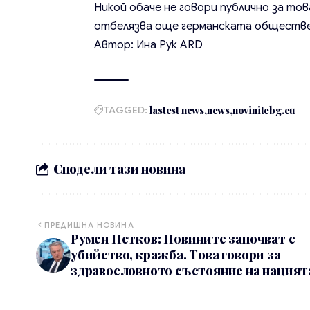
Никой обаче не говори публично за тов
отбелязва още германската обществе
Автор: Ина Рук ARD
TAGGED:
lastest news
news
novinitebg.eu
Сподели тази новина
ПРЕДИШНА НОВИНА
Румен Петков: Новините започват с
убийство, кражба. Това говори за
здравословното състояние на нацият