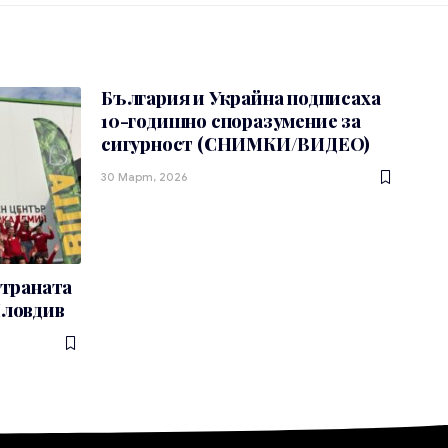
България и Украйна подписаха
10-годишно споразумение за
сигурност (СНИМКИ/ВИДЕО)
30 Март, 2026
страната
Пловдив