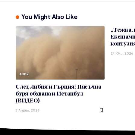
You Might Also Like
„Тежка, 
Ексшамп
контузия
24 Юли, 2026
АЗИЯ
След Либия и Гърция: Пясъчна
буря обхвана и Истанбул
(ВИДЕО)
3 Април, 2026