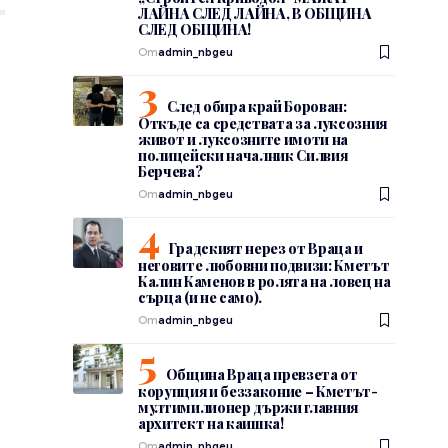
ЛАЙНА СЛЕД ЛАЙНА, В ОБЩИНА
СЛЕД ОБЩИНА!
От
admin_nbgeu
След обира край Борован:
Откъде са средствата за луксозния
живот и луксозните имоти на
полицейски началник Силвия
Берчева?
От
admin_nbgeu
Градският нерез от Враца и
неговите любовни подвизи: Кметът
Калин Каменов в ролята на ловец на
сърца (и не само).
От
admin_nbgeu
Община Враца превзета от
корупция и беззаконие – Кметът-
у
мултимилионер държи главния
архитект на каишка!
От
admin_nbgeu