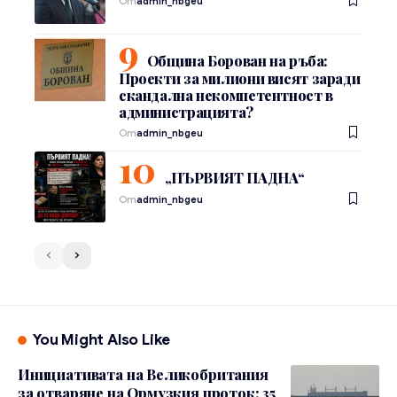
От
admin_nbgeu
Община Борован на ръба:
Проекти за милиони висят заради
скандална некомпетентност в
администрацията?
От
admin_nbgeu
„ПЪРВИЯТ ПАДНА“
От
admin_nbgeu
You Might Also Like
Инициативата на Великобритания
за отваряне на Ормузкия проток: 35