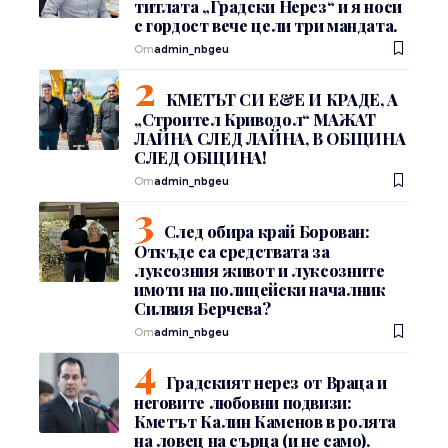
титлата „Градски Нерез“ и я носи
с гордост вече цели три мандата.
От
admin_nbgeu
КМЕТЪТ СИ Е&Е И КРАДЕ, А
„Строител Криводол“ МАЖАТ
ЛАЙНА СЛЕД ЛАЙНА, В ОБЩИНА
СЛЕД ОБЩИНА!
От
admin_nbgeu
След обира край Борован:
Откъде са средствата за
луксозния живот и луксозните
имоти на полицейски началник
Силвия Берчева?
От
admin_nbgeu
Градският нерез от Враца и
неговите любовни подвизи:
Кметът Калин Каменов в ролята
на ловец на сърца (и не само).