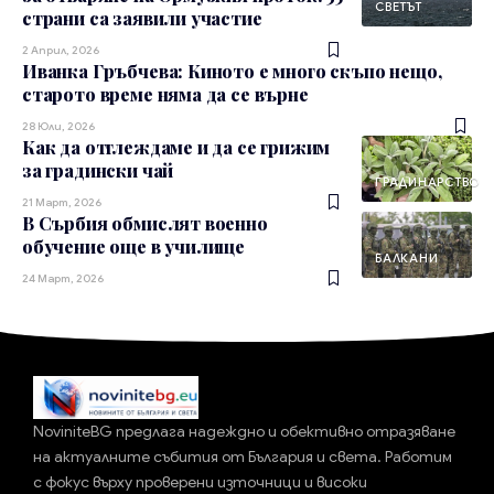
СВЕТЪТ
страни са заявили участие
2 Април, 2026
Иванка Гръбчева: Киното е много скъпо нещо,
старото време няма да се върне
28 Юли, 2026
Как да отглеждаме и да се грижим
за градински чай
ГРАДИНАРСТВО
21 Март, 2026
В Сърбия обмислят военно
обучение още в училище
БАЛКАНИ
24 Март, 2026
NoviniteBG предлага надеждно и обективно отразяване
на актуалните събития от България и света. Работим
с фокус върху проверени източници и високи