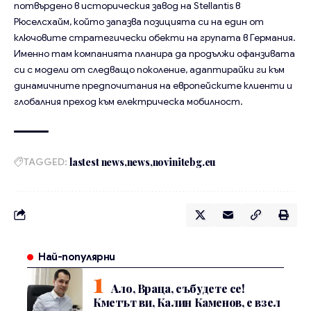
потвърдено в историческия завод на Stellantis в
Рюселсхайм, който запазва позицията си на един от
ключовите стратегически обекти на групата в Германия.
Именно там компанията планира да продължи офанзивата
си с модели от следващо поколение, адаптирайки ги към
динамичните предпочитания на европейските клиенти и
глобалния преход към електрическа мобилност.
TAGGED:
lastest news
news
novinitebg.eu
Най-популярни
Ало, Враца, събудете се!
Кметът ви, Калин Каменов, е взел