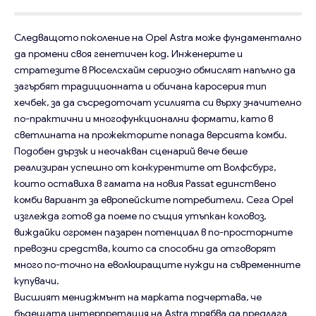
Следващото поколение на Opel Astra може фундаментално
да промени своя генетичен код. Инженерите и
стратезите в Рюселсхайм сериозно обмислят напълно да
загърбят традиционната и обичана каросерия тип
хечбек, за да съсредоточат усилията си върху значително
по-практични и многофункционални формати, като в
светлината на прожекторите попада версията комби.
Подобен дързък и неочакван сценарий вече беше
реализиран успешно от конкурентите от Волфсбург,
които оставиха в гамата на новия Passat единствено
комби вариант за европейските потребители. Сега Opel
изглежда готов да поеме по същия утъпкан коловоз,
виждайки огромен пазарен потенциал в по-просторните
превозни средства, които са способни да отговорят
много по-точно на еволюиращите нужди на съвременните
купувачи.
Висшият мениджмънт на марката подчертава, че
бъдещата интерпретация на Astra трябва да предлага