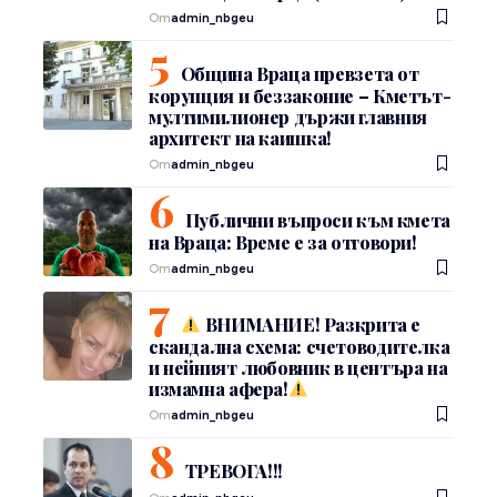
От
admin_nbgeu
Община Враца превзета от
корупция и беззаконие – Кметът-
мултимилионер държи главния
архитект на каишка!
От
admin_nbgeu
Публични въпроси към кмета
на Враца: Време е за отговори!
От
admin_nbgeu
ВНИМАНИЕ! Разкрита е
скандална схема: счетоводителка
и нейният любовник в центъра на
измамна афера!
От
admin_nbgeu
ТРЕВОГА!!!