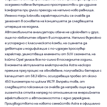
осезаемо повече вътрешно пространство и да издигне
комфорта при дълги преходи на напълно ново равнище.
Именно тези ключови характеристики се очаква да
залегнат в основата на концепцията за следващата
итерация на модела.
Автомобилните анализатори обаче не изключват и друг,
още по-любопитен обрат в историята. Напълно възможно
е успоредно с класическото комби, на сцената да
дебютира и модификация с по-изразен кросоувър
характер, заимстваща елементи от SUV сегмента, на
който Opel залага все по-силно в последните години.
В момента актуалната електрическа Astra наскоро
премина през процес на обновяване, получавайки батерия с
капацитет от 58,3 кВтч, осигуряваща пробег от около
450 километра по цикъла WLTP. Въпреки това, от
следващото поколение се очаква да направи още една
гигантска стъпка напред по отношение на енергийната
ефективност и автономността с едно зареждане.
Производството на новото семейство Astra е официално