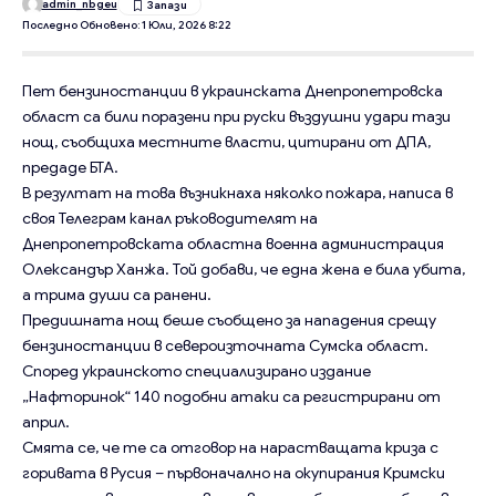
admin_nbgeu
Последно Обновено: 1 Юли, 2026 8:22
Пет бензиностанции в украинската Днепропетровска
област са били поразени при руски въздушни удари тази
нощ, съобщиха местните власти, цитирани от ДПА,
предаде БТА.
В резултат на това възникнаха няколко пожара, написа в
своя Телеграм канал ръководителят на
Днепропетровската областна военна администрация
Олександър Ханжа. Той добави, че една жена е била убита,
а трима души са ранени.
Предишната нощ беше съобщено за нападения срещу
бензиностанции в североизточната Сумска област.
Според украинското специализирано издание
„Нафторинок“ 140 подобни атаки са регистрирани от
април.
Смята се, че те са отговор на нарастващата криза с
горивата в Русия – първоначално на окупирания Кримски