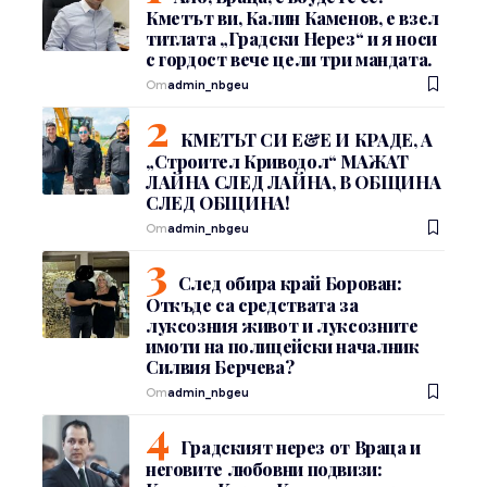
Кметът ви, Калин Каменов, е взел
титлата „Градски Нерез“ и я носи
с гордост вече цели три мандата.
От
admin_nbgeu
КМЕТЪТ СИ Е&Е И КРАДЕ, А
„Строител Криводол“ МАЖАТ
ЛАЙНА СЛЕД ЛАЙНА, В ОБЩИНА
СЛЕД ОБЩИНА!
От
admin_nbgeu
След обира край Борован:
Откъде са средствата за
луксозния живот и луксозните
имоти на полицейски началник
Силвия Берчева?
От
admin_nbgeu
Градският нерез от Враца и
неговите любовни подвизи: