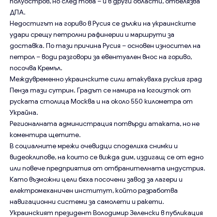
полуостров, но след това – и в други области, отбелязва
ДПА.
Недостигът на гориво в Русия се дължи на украинските
удари срещу петролни рафинерии и маршрути за
доставка. По тази причина Русия – основен износител на
петрол – води разговори за евентуален внос на гориво,
посочва Кремъл.
Междувременно украинските сили атакуваха руския град
Пенза тази сутрин. Градът се намира на югоизток от
руската столица Москва и на около 550 километра от
Украйна.
Регионалната администрация потвърди атаката, но не
коментира щетите.
В социалните мрежи очевидци споделиха снимки и
видеоклипове, на които се вижда дим, издигащ се от едно
или повече предприятия от отбранителната индустрия.
Като възможни цели бяха посочени завод за лагери и
електромеханичен институт, който разработва
навигационни системи за самолети и ракети.
Украинският президент Володимир Зеленски в публикация