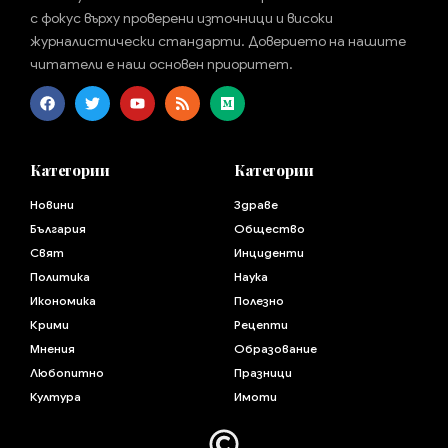
с фокус върху проверени източници и високи
журналистически стандарти. Доверието на нашите
читатели е наш основен приоритет.
Категории
Категории
Новини
Здраве
България
Общество
Свят
Инциденти
Политика
Наука
Икономика
Полезно
Крими
Рецепти
Мнения
Образование
Любопитно
Празници
Култура
Имоти