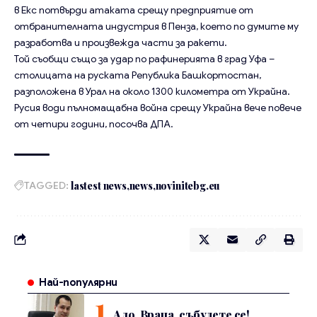
в Екс потвърди атаката срещу предприятие от
отбранителната индустрия в Пенза, което по думите му
разработва и произвежда части за ракети.
Той съобщи също за удар по рафинерията в град Уфа –
столицата на руската Република Башкортостан,
разположена в Урал на около 1300 километра от Украйна.
Русия води пълномащабна война срещу Украйна вече повече
от четири години, посочва ДПА.
TAGGED:
lastest news
news
novinitebg.eu
Най-популярни
Ало, Враца, събудете се!