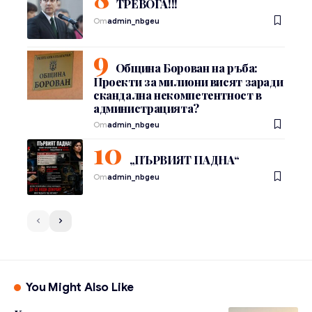
ТРЕВОГА!!!
От
admin_nbgeu
Община Борован на ръба:
Проекти за милиони висят заради
скандална некомпетентност в
администрацията?
От
admin_nbgeu
„ПЪРВИЯТ ПАДНА“
От
admin_nbgeu
You Might Also Like