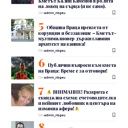
Кметът Калин Каменов в ролята
на ловец на сърца (и не само).
От
admin_nbgeu
Община Враца превзета от
корупция и беззаконие – Кметът-
мултимилионер държи главния
архитект на каишка!
От
admin_nbgeu
Публични въпроси към кмета
на Враца: Време е за отговори!
От
admin_nbgeu
ВНИМАНИЕ! Разкрита е
скандална схема: счетоводителка
и нейният любовник в центъра на
измамна афера!
От
admin_nbgeu