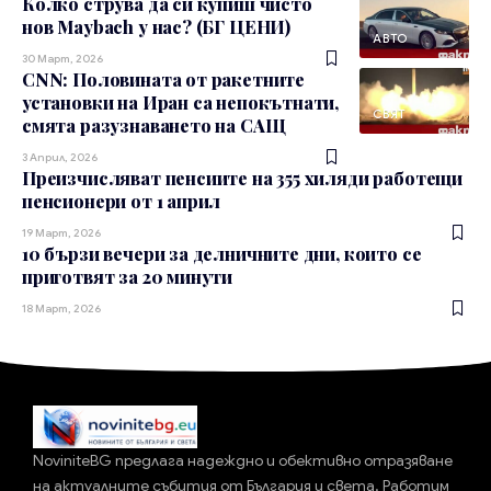
Колко струва да си купиш чисто
нов Maybach у нас? (БГ ЦЕНИ)
АВТО
30 Март, 2026
CNN: Половината от ракетните
установки на Иран са непокътнати,
СВЯТ
смята разузнаването на САЩ
3 Април, 2026
Преизчисляват пенсиите на 355 хиляди работещи
пенсионери от 1 април
19 Март, 2026
10 бързи вечери за делничните дни, които се
приготвят за 20 минути
18 Март, 2026
NoviniteBG предлага надеждно и обективно отразяване
на актуалните събития от България и света. Работим