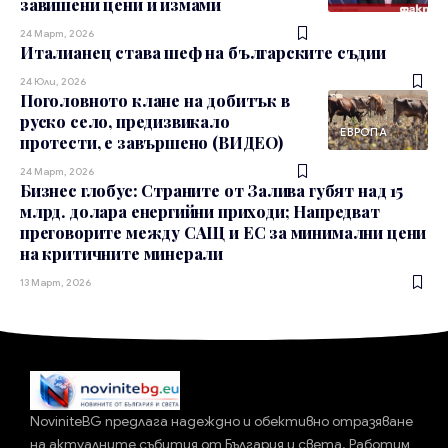
завишени цени и измами
24 Март, 2026
Италианец става шеф на българските съдии
24 Юли, 2026
Поголовното клане на добитък в
руско село, предизвикало
ЕВРОПА
протести, е завършено (ВИДЕО)
24 Март, 2026
Бизнес глобус: Страните от Залива губят над 15
млрд. долара енергийни приходи; Напредват
преговорите между САЩ и ЕС за минимални цени
на критичните минерали
13 Март, 2026
NoviniteBG предлага надеждно и обективно отразяване
на актуалните събития от България и света. Работим