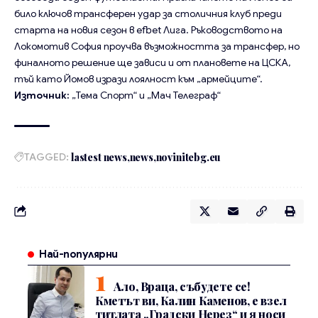
било ключов трансферен удар за столичния клуб преди
старта на новия сезон в efbet Лига. Ръководството на
Локомотив София проучва възможността за трансфер, но
финалното решение ще зависи и от плановете на ЦСКА,
тъй като Йомов изрази лоялност към „армейците“.
Източник:
„Тема Спорт“ и „Мач Телеграф“
TAGGED:
lastest news
news
novinitebg.eu
Най-популярни
Ало, Враца, събудете се!
Кметът ви, Калин Каменов, е взел
титлата „Градски Нерез“ и я носи