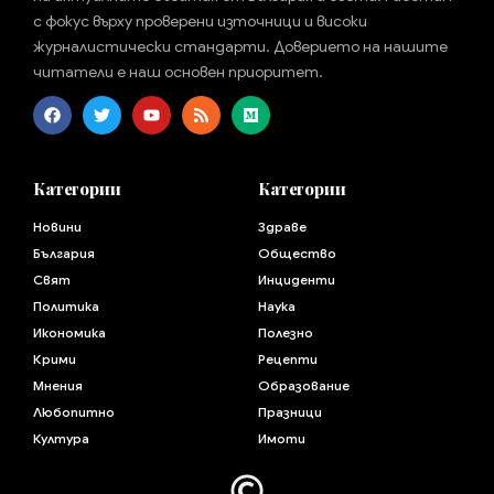
с фокус върху проверени източници и високи
журналистически стандарти. Доверието на нашите
читатели е наш основен приоритет.
Категории
Категории
Новини
Здраве
България
Общество
Свят
Инциденти
Политика
Наука
Икономика
Полезно
Крими
Рецепти
Мнения
Образование
Любопитно
Празници
Култура
Имоти