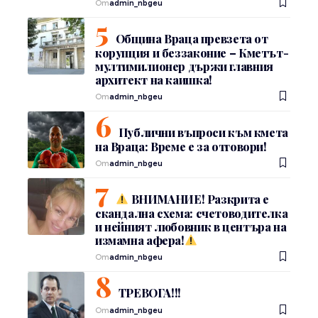
От
admin_nbgeu
Община Враца превзета от
корупция и беззаконие – Кметът-
мултимилионер държи главния
архитект на каишка!
От
admin_nbgeu
Публични въпроси към кмета
на Враца: Време е за отговори!
От
admin_nbgeu
ВНИМАНИЕ! Разкрита е
скандална схема: счетоводителка
и нейният любовник в центъра на
измамна афера!
От
admin_nbgeu
ТРЕВОГА!!!
От
admin_nbgeu