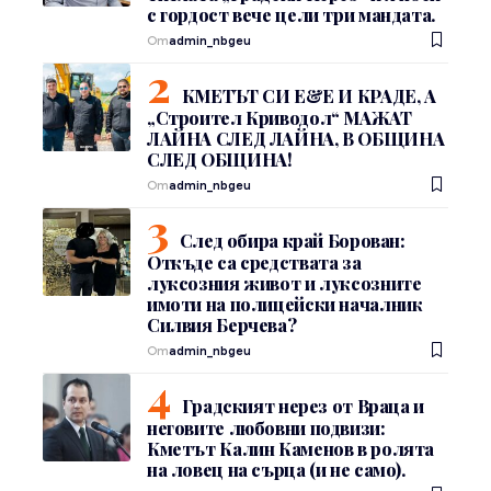
с гордост вече цели три мандата.
От
admin_nbgeu
КМЕТЪТ СИ Е&Е И КРАДЕ, А
„Строител Криводол“ МАЖАТ
ЛАЙНА СЛЕД ЛАЙНА, В ОБЩИНА
СЛЕД ОБЩИНА!
От
admin_nbgeu
След обира край Борован:
Откъде са средствата за
луксозния живот и луксозните
имоти на полицейски началник
Силвия Берчева?
От
admin_nbgeu
Градският нерез от Враца и
неговите любовни подвизи:
Кметът Калин Каменов в ролята
на ловец на сърца (и не само).