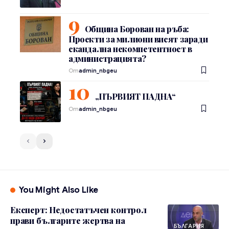
Община Борован на ръба:
Проекти за милиони висят заради
скандална некомпетентност в
администрацията?
От
admin_nbgeu
„ПЪРВИЯТ ПАДНА“
От
admin_nbgeu
You Might Also Like
Експерт: Недостатъчен контрол
прави българите жертва на
БЪЛГАРИЯ