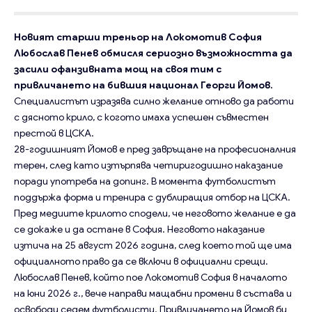
Новият старши треньор на Локомотив София
Любослав Пенев обмисля сериозно възможността да
засили офанзивната мощ на своя тим с
привличането на бившия национал Георги Йомов.
Специалистът изразява силно желание отново да работи
с дясното крило, с когото имаха успешен съвместен
престой в ЦСКА.
28-годишният Йомов е пред завръщане на професионалния
терен, след като изтърпява четиригодишно наказание
поради употреба на допинг. В момента футболистът
поддържа форма и тренира с дублиращия отбор на ЦСКА.
Пред медиите крилото сподели, че неговото желание е да
се докаже и да остане в София. Неговото наказание
изтича на 25 август 2026 година, след което той ще има
официалното право да се включи в официални срещи.
Любослав Пенев, който пое Локомотив София в началото
на юни 2026 г., вече направи мащабни промени в състава и
освободи седем футболисти. Привличането на Йомов би