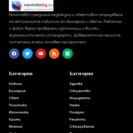
NoviniteBG предлага надеждно и обективно отразяване
на актуалните събития от България и света. Работим
с фокус върху проверени източници и високи
журналистически стандарти. Доверието на нашите
читатели е наш основен приоритет.
Категории
Категории
Новини
Здраве
България
Общество
Свят
Инциденти
Политика
Наука
Икономика
Полезно
Крими
Рецепти
Мнения
Образование