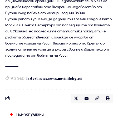
социологически организации и е забележително, че FOM
признава нарастващото вътрешно недоволство от
Путин след повече от четири години война.
Путин работи усилено, за да защити големи градове като
Москва и Санкт Петербург от последиците от войната
си в Украйна, но последните статистики показват, че
руската общественост изглежда се уморява от
военните усилия на Русия, вероятно защото Кремъл до
голяма степен не успя да изолира своите избиратели от
последиците от войната на Русия.
TAGGED:
lastest news
news
novinitebg.eu
Най-популярни