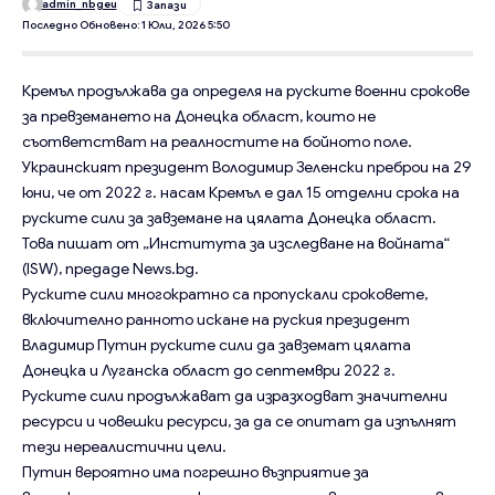
admin_nbgeu
Последно Обновено: 1 Юли, 2026 5:50
Кремъл продължава да определя на руските военни срокове
за превземането на Донецка област, които не
съответстват на реалностите на бойното поле.
Украинският президент Володимир Зеленски преброи на 29
юни, че от 2022 г. насам Кремъл е дал 15 отделни срока на
руските сили за завземане на цялата Донецка област.
Това пишат от „Института за изследване на войната“
(ISW), предаде News.bg.
Руските сили многократно са пропускали сроковете,
включително ранното искане на руския президент
Владимир Путин руските сили да завземат цялата
Донецка и Луганска област до септември 2022 г.
Руските сили продължават да изразходват значителни
ресурси и човешки ресурси, за да се опитат да изпълнят
тези нереалистични цели.
Путин вероятно има погрешно възприятие за