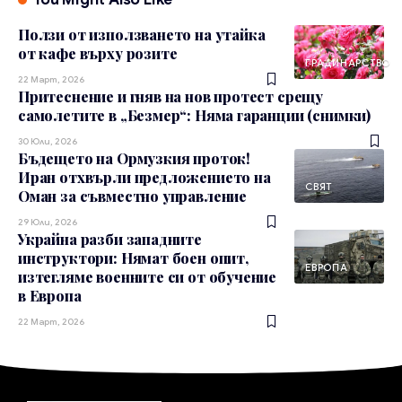
Ползи от използването на утайка
от кафе върху розите
ГРАДИНАРСТВО
22 Март, 2026
Притеснение и гняв на нов протест срещу
самолетите в „Безмер“: Няма гаранции (снимки)
30 Юли, 2026
Бъдещето на Ормузкия проток!
Иран отхвърли предложението на
СВЯТ
Оман за съвместно управление
29 Юли, 2026
Украйна разби западните
инструктори: Нямат боен опит,
ЕВРОПА
изтегляме военните си от обучение
в Европа
22 Март, 2026