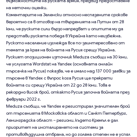
възможностите на руската армия, предвид предоставяне
на неточни оценки.
Коментарите на Зеленски относно неспазените срокове
вероятно са в отговор на твърденията на Путин от 28
юни, че руските сили бързо напредват и опитите му да
представи руската победа в Украйна като неизбежна.
Руското население изглежда все по-заинтересовано от
темата за края на войната на Русия срещу Украйна.
Руският опозиционен източник Meduza съобщи на 30 юни,
че услугата Wordstat на Yandex (основната онлайн
търсачка на Русия) показва, че е имало над 137 000 заявки за
търсене в Yandex с въпрос кога Русия ще прекрати
войната си срещу Украйна от 22 до 28 юни. Това е
рекордно висок брой, откакто Русия започна войната през
февруари 2022 г.
Meduza съобщи, че Yandex е регистрирал значителен брой
от търсенията в Московска област и Санкт Петербург,
Ленинградска област – региони, където Кремъл е дал
приоритет на инсталирането на системи за
противовъздушна отбрана, но до голяма степен не е успял