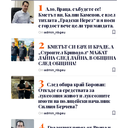
Ало, Враца, събудете се!
Кметът ви, Калин Каменов, е взел
титлата „Градски Нерез“ и я носи
с гордост вече цели три мандата.
От
admin_nbgeu
КМЕТЪТ СИ Е&Е И КРАДЕ, А
„Строител Криводол“ МАЖАТ
ЛАЙНА СЛЕД ЛАЙНА, В ОБЩИНА
СЛЕД ОБЩИНА!
От
admin_nbgeu
След обира край Борован:
Откъде са средствата за
луксозния живот и луксозните
имоти на полицейски началник
Силвия Берчева?
От
admin_nbgeu
Градският нерез от Враца и