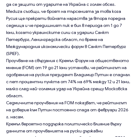
да се защити от ударите на Украйна с голям обсег.
Meduza съобщи, че броят на търсенията за това кога
Русия ще прекрати войната нараства за втора поредна
седмица и че предишният пик е бил в периода от 1 до 7
юни, когато украинските сили са ударили Санкт
Петербург, Ленинградска област, по време на
Международния икономически форум в Санкт Петербург
(SPIEF).
Проучване на свързания с Кремъл Форум на общественото
мнение (FOM) от 19 до 21 юни установи, че рейтингът на
одобрение на руския президент Владимир Путин е спаднал
с пет процентни пункта от 74% на 69% между 12 и 21 юни,
малко след най-големия удар на Украйна срещу Московска
област.
Седмичните проучвания на FOM показват, че рейтингът
на доверие към Путин постоянно спада от февруари 2026
г. насам.
Кремъл вероятно поддържа политическо влияние върху
данните от проучванията на руски държавни