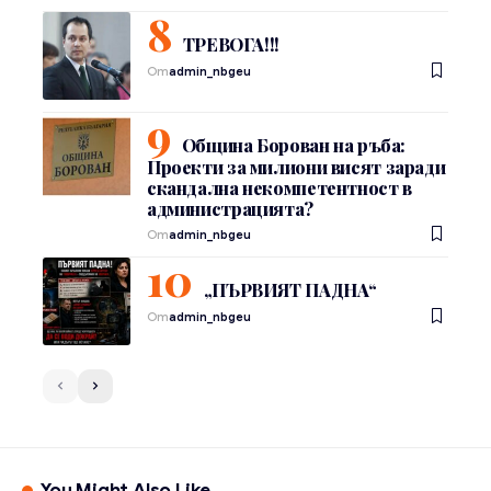
ТРЕВОГА!!!
От
admin_nbgeu
Община Борован на ръба:
Проекти за милиони висят заради
скандална некомпетентност в
администрацията?
От
admin_nbgeu
„ПЪРВИЯТ ПАДНА“
От
admin_nbgeu
You Might Also Like