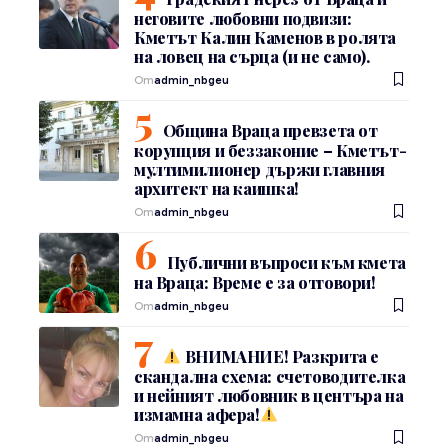
неговите любовни подвизи:
Кметът Калин Каменов в ролята
на ловец на сърца (и не само).
От
admin_nbgeu
Община Враца превзета от
корупция и беззаконие – Кметът-
мултимилионер държи главния
архитект на каишка!
От
admin_nbgeu
Публични въпроси към кмета
на Враца: Време е за отговори!
От
admin_nbgeu
ВНИМАНИЕ! Разкрита е
скандална схема: счетоводителка
и нейният любовник в центъра на
измамна афера!
От
admin_nbgeu