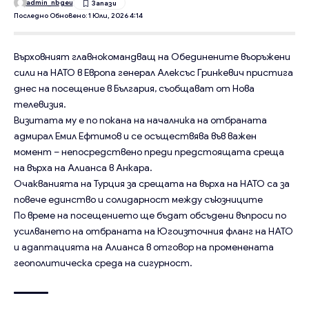
admin_nbgeu
Последно Обновено: 1 Юли, 2026 4:14
Върховният главнокомандващ на Обединените въоръжени
сили на НАТО в Европа генерал Алексъс Гринкевич пристига
днес на посещение в България, съобщават от Нова
телевизия.
Визитата му е по покана на началника на отбраната
адмирал Емил Ефтимов и се осъществява във важен
момент – непосредствено преди предстоящата среща
на върха на Алианса в Анкара.
Очакванията на Турция за срещата на върха на НАТО са за
повече единство и солидарност между съюзниците
По време на посещението ще бъдат обсъдени въпроси по
усилването на отбраната на Югоизточния фланг на НАТО
и адаптацията на Алианса в отговор на променената
геополитическа среда на сигурност.