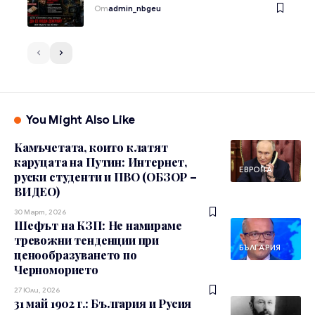
От
admin_nbgeu
You Might Also Like
Камъчетата, които клатят
каруцата на Путин: Интернет,
ЕВРОПА
руски студенти и ПВО (ОБЗОР –
ВИДЕО)
30 Март, 2026
Шефът на КЗП: Не намираме
тревожни тенденции при
БЪЛГАРИЯ
ценообразуването по
Черноморието
27 Юли, 2026
31 май 1902 г.: България и Русия