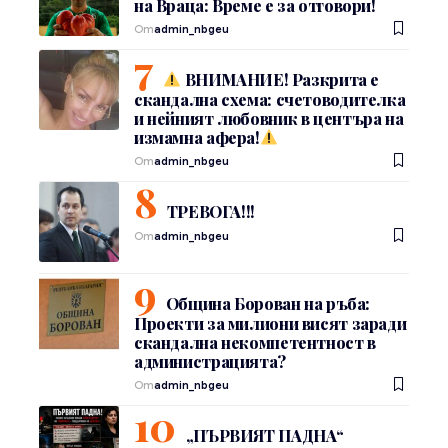
на Враца: Време е за отговори!
От
admin_nbgeu
ВНИМАНИЕ! Разкрита е
скандална схема: счетоводителка
и нейният любовник в центъра на
измамна афера!
От
admin_nbgeu
ТРЕВОГА!!!
От
admin_nbgeu
Община Борован на ръба:
Проекти за милиони висят заради
скандална некомпетентност в
администрацията?
От
admin_nbgeu
„ПЪРВИЯТ ПАДНА“