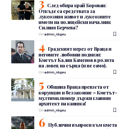
След обира край Борован:
Откъде са средствата за
луксозния живот и луксозните
имоти на полицейски началник
Силвия Берчева?
От
admin_nbgeu
Градският нерез от Враца и
неговите любовни подвизи:
Кметът Калин Каменов в ролята
на ловец на сърца (и не само).
От
admin_nbgeu
Община Враца превзета от
корупция и беззаконие – Кметът-
мултимилионер държи главния
архитект на каишка!
От
admin_nbgeu
Публични въпроси към кмета