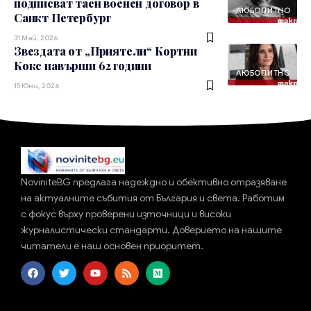
подписват таен военен договор в
ЛЮБОПИТНО
Санкт Петербург
31 Май, 2026
Звездата от „Приятели“ Кортни
Кокс навърши 62 години
ЛЮБОПИТНО
15 Юни, 2026
NoviniteBG предлага надеждно и обективно отразяване
на актуалните събития от България и света. Работим
с фокус върху проверени източници и високи
журналистически стандарти. Доверието на нашите
читатели е наш основен приоритет.