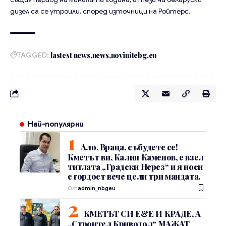
дизел са се утроили, според източници на Ройтерс.
TAGGED:
lastest news
news
novinitebg.eu
Най-популярни
Ало, Враца, събудете се!
Кметът ви, Калин Каменов, е взел
титлата „Градски Нерез“ и я носи
с гордост вече цели три мандата.
От
admin_nbgeu
КМЕТЪТ СИ Е&Е И КРАДЕ, А
„Строител Криводол“ МАЖАТ