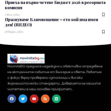
Приеха на първо четене Бюджет 2026 в ресорната
комисия
7 Юли, 2026
Празнуваме Благовещение – ето кой има имен
ден! (ВИДЕО)
25 Март, 2026
NoviniteBG предлага надеждно и обективно отразяване
на актуалните събития от България и света. Работим
с фокус върху проверени източници и високи
журналистически стандарти. Доверието на нашите
читатели е наш основен приоритет.