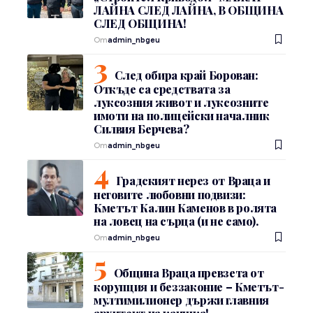
ЛАЙНА СЛЕД ЛАЙНА, В ОБЩИНА
СЛЕД ОБЩИНА!
От
admin_nbgeu
След обира край Борован:
Откъде са средствата за
луксозния живот и луксозните
имоти на полицейски началник
Силвия Берчева?
От
admin_nbgeu
Градският нерез от Враца и
неговите любовни подвизи:
Кметът Калин Каменов в ролята
на ловец на сърца (и не само).
От
admin_nbgeu
Община Враца превзета от
корупция и беззаконие – Кметът-
мултимилионер държи главния