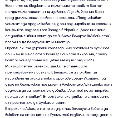
военните си бюджети, а политиците правят все по-
остри милитаристични изявления“, заяви Хренин в реч
пред дипломиращи се военни офицери. „Продължават
усилията за продължаване и дори разширяване на горещия
конфликт, разпален от Запада в Украйна. Днес ние ясно
осъзнаваме явния опит да се въвлече Беларус във войната“,
посочи още беларуският министър.
Европейските държави категорично отхвърлят руските
обвинения, че са отговорни за войната в Украйна, срещу
която Русия започна мащабна инвазия през 2022 г.
Миналия петък Зеленски заяви, че станции за
препредаване на сигнали в Беларус се използват за
насочване на руски атаки с дронове срещу Украйна. Той
даде на беларуския президент Александър Лукашенко една
седмица да ги премахне и добави: „Ако той не го направи,
ние ще го направим“. Вчера Зеленски заяви, че станциите
са престанали да функционират.
Въпреки че Лукашенко не е изпратил беларуски войски да
воюват на страната на Русия, той позволи на президента