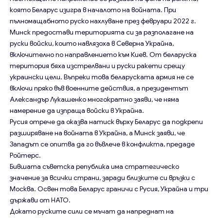
която Беларус изигра в началото на войната. При
пълномащабното руско нахлуване през февруари 2022 г.
Минск предостави територията си за разполагане на
руски войски, които навлязоха в Северна Украйна,
включително по направлението към Киев. От беларуска
територия бяха изстрелвани и руски ракети срещу
украински цели. Въпреки това беларуската армия не се
включи пряко във военните действия, а президентът
Александър Лукашенко многократно заяви, че няма
намерение да изпраща войски в Украйна.
Русия отрече да оказва натиск върху Беларус да подкрепи
разширяване на войната в Украйна, а Минск заяви, че
Западът се опитва да го въвлече в конфликта, предаде
Ройтерс.
Бившата съветска република има стратегическо
значение за всички страни, заради близките си връзки с
Москва. Освен това Беларус граничи с Русия, Украйна и три
държави от НАТО.
Докато руските сили се мъчат да напреднат на