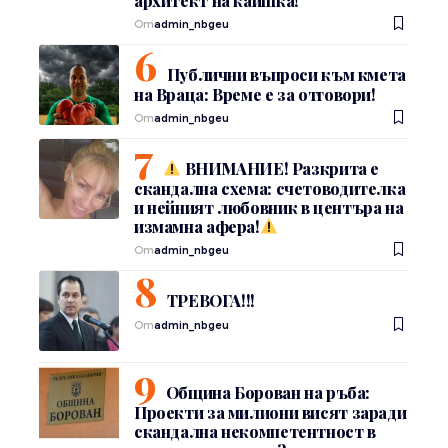
архитект на каишка!
От
admin_nbgeu
Публични въпроси към кмета
на Враца: Време е за отговори!
От
admin_nbgeu
ВНИМАНИЕ! Разкрита е
скандална схема: счетоводителка
и нейният любовник в центъра на
измамна афера!
От
admin_nbgeu
ТРЕВОГА!!!
От
admin_nbgeu
Община Борован на ръба:
Проекти за милиони висят заради
скандална некомпетентност в