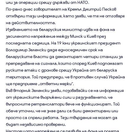
или за операции срещу държави от НАТО.
По-рано днес говорителят на Кремъл Дмитрий Песков
отхвърли тази информация, като заяви, че тя не отговаря
на действителността.
Изявлението на беларуския министър идва на фона на
засиленото напрежение между Минск и Киев през
последната седмица. На 19 юни украинският президент
Володимир Зеленски даде едноседмичен срок на
беларуските власти да демонтират четири станции за
препредаване на сигнала, които според Киев подпомагат
руските атаки с дронове срещу Украйна от беларуска
територия. Той предупреди, че в противен случай Украйна
ще предприеме „ответни мерки“.
Във вторник Зеленски заяви, позовавайки се на информация
от украинските въоръжени сили и разузнаването, че
въпросните ретранслатори вече не функционират. Той
обаче уточни, че не знае дали са били демонтирани или
просто са спрели работа. Тези твърдения не могат да
бъдат независимо проверени.
Настоящото напрежение се развива на фона на ролята,