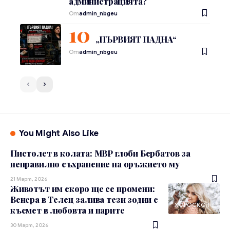
администрацията?
От
admin_nbgeu
„ПЪРВИЯТ ПАДНА“
От
admin_nbgeu
You Might Also Like
Пистолет в колата: МВР глоби Бербатов за
неправилно съхранение на оръжието му
21 Март, 2026
Животът им скоро ще се промени:
Венера в Телец залива тези зодии с
ХОРОСКОП
късмет в любовта и парите
30 Март, 2026