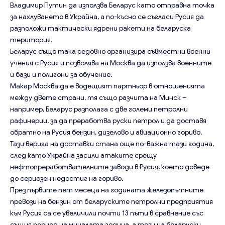
Владимир Путин да използва Беларус като отправна точка
за нахлуването в Украйна, а по-късно се съгласи Русия да
разположи тактически ядрени ракети на беларуска
територия.
Беларус също така редовно организира съвместни военни
учения с Русия и позволява на Москва да използва военните
ѝ бази и полигони за обучение.
Макар Москва да е водещият партньор в отношенията
между двете страни, тя също разчита на Минск –
например, Беларус разполага с две големи петролни
рафинерии, за да преработва руски петрол и да доставя
обратно на Русия бензин, дизелово и авиационно гориво.
Тази верига на доставки стана още по-важна тази година,
след като Украйна засили атаките срещу
нефтопреработвателните заводи в Русия, което доведе
до сериозен недостиг на гориво.
През първите пет месеца на годината железопътните
превози на бензин от беларуските петролни предприятия
към Русия са се увеличили почти 13 пъти в сравнение със
същия период на миналата година, а тези на беларуски