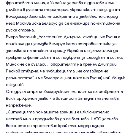
фронтовата линия, а Украйна засипва с дронове цели
дълбоко в руската територия, украинският президент
Володимир Зеленски многократно е заявявал, че според
него Москва иска Беларус да се ангажира по-активно на
руска страна.
Вчера вестник „Уолстрийт Джърнъл“ съобщи, че Русия е
поискала да използва Беларус като отправна точка за
засилване на атаките срещу Украйна и е заплашила да
прекрати финансовата си подкрепа за съседката си, ако
Минск не се съгласи. Говорителят на Кремъл Дмитрий
Песков отвърна, че публикацията „не отговаря на
реалността“ и че Беларус е „нашият (на Русия) най-близък
съюзник“.
От друга страна, беларуският министър на отбраната
Виктор Хренин заяви, че всъщност Западът нагнетява
напрежение.
„Ситуацията по нашите граници е изключително
нестабилна и продължава да се влошава. НАТО засилва
военното си присъствие край тях, модернизира
инфраструктурата си, съседните държави увеличават