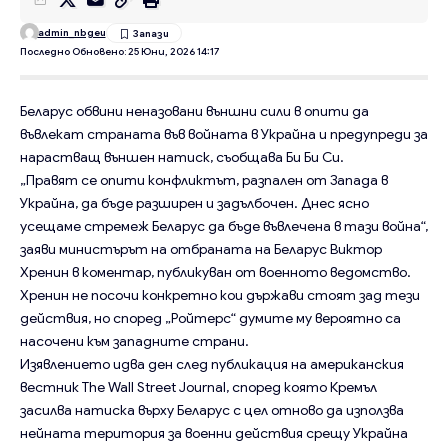
admin_nbgeu
Последно Обновено: 25 Юни, 2026 14:17
Беларус обвини неназовани външни сили в опити да
въвлекат страната във войната в Украйна и предупреди за
нарастващ външен натиск, съобщава Би Би Си.
„Правят се опити конфликтът, разпален от Запада в
Украйна, да бъде разширен и задълбочен. Днес ясно
усещаме стремеж Беларус да бъде въвлечена в тази война“,
заяви министърът на отбраната на Беларус Виктор
Хренин в коментар, публикуван от военното ведомство.
Хренин не посочи конкретно кои държави стоят зад тези
действия, но според „Ройтерс“ думите му вероятно са
насочени към западните страни.
Изявлението идва ден след публикация на американския
вестник The Wall Street Journal, според която Кремъл
засилва натиска върху Беларус с цел отново да използва
нейната територия за военни действия срещу Украйна