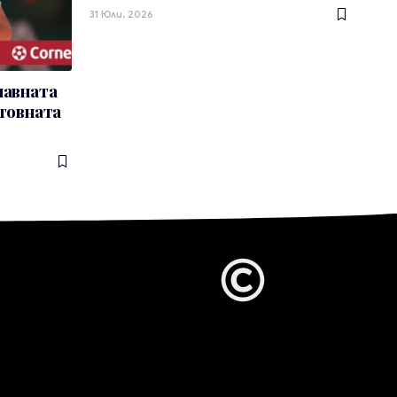
31 Юли, 2026
лавната
етовната