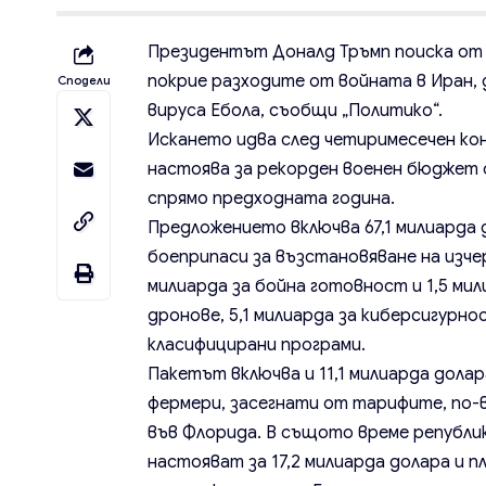
Президентът Доналд Тръмп поиска от К
покрие разходите от войната в Иран, 
Сподели
вируса Ебола, съобщи „Политико“.
Искането идва след четиримесечен кон
настоява за рекорден военен бюджет о
спрямо предходната година.
Предложението включва 67,1 милиарда 
боеприпаси за възстановяване на изчер
милиарда за бойна готовност и 1,5 мил
дронове, 5,1 милиарда за киберсигурно
класифицирани програми.
Пакетът включва и 11,1 милиарда дола
фермери, засегнати от тарифите, по-
във Флорида. В същото време републи
настояват за 17,2 милиарда долара и 