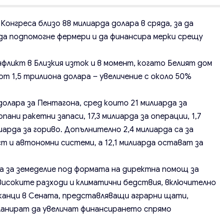
онгреса близо 88 милиарда долара в сряда, за да
да подпомогне фермери и да финансира мерки срещу
фликт в Близкия изток и в момент, когато Белият дом
т 1,5 трилиона долара – увеличение с около 50%
долара за Пентагона, сред които 21 милиарда за
пани ракетни запаси, 17,3 милиарда за операции, 1,7
иарда за гориво. Допълнително 2,4 милиарда са за
ст и автономни системи, а 12,1 милиарда остават за
ра за земеделие под формата на директна помощ за
високите разходи и климатични бедствия, включително
канци в Сената, представляващи аграрни щати,
планират да увеличат финансирането спрямо