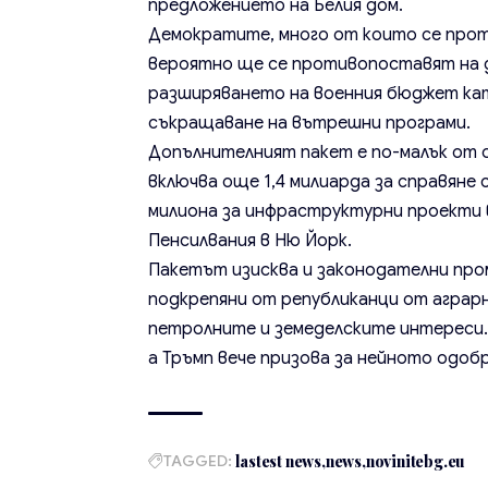
предложението на Белия дом.
Демократите, много от които се прот
вероятно ще се противопоставят на д
разширяването на военния бюджет кат
съкращаване на вътрешни програми.
Допълнителният пакет е по-малък от 
включва още 1,4 милиарда за справяне
милиона за инфраструктурни проекти в
Пенсилвания в Ню Йорк.
Пакетът изисква и законодателни пром
подкрепяни от републиканци от аграрн
петролните и земеделските интереси.
а Тръмп вече призова за нейното одоб
TAGGED:
lastest news
news
novinitebg.eu