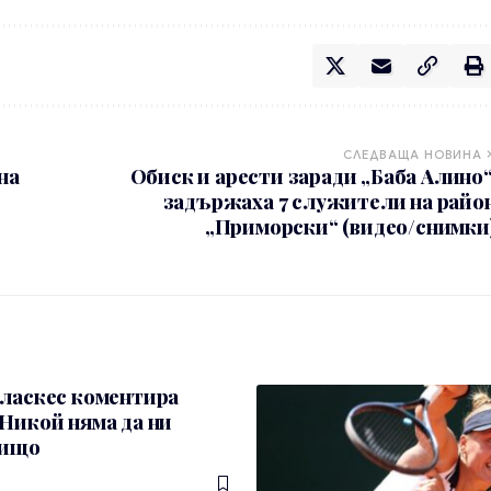
СЛЕДВАЩА НОВИНА
на
Обиск и арести заради „Баба Алино“
задържаха 7 служители на райо
„Приморски“ (видео/снимки
еласкес коментира
Никой няма да ни
нищо