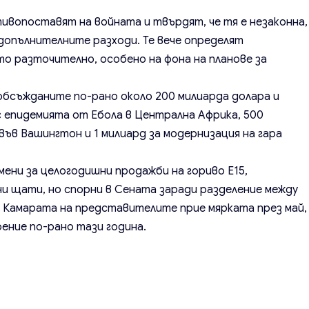
ивопоставят на войната и твърдят, че тя е незаконна,
опълнителните разходи. Те вече определят
о разточително, особено на фона на планове за
обсъжданите по-рано около 200 милиарда долара и
 с епидемията от Ебола в Централна Африка, 500
ъв Вашингтон и 1 милиард за модернизация на гара
ени за целогодишни продажби на гориво E15,
и щати, но спорни в Сената заради разделение между
 Камарата на представителите прие мярката през май,
рение по-рано тази година.