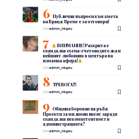
Публични въпроси към кмета
на Враца: Време е за отговори!
От
admin_nbgeu
ВНИМАНИЕ! Разкрита е
скандална схема: счетоводителка и
нейният любовник в центъра на
измамна афера!
От
admin_nbgeu
ТРЕВОГА!!!
От
admin_nbgeu
Община Борован на ръба:
Проекти за милиони висят заради
скандална некомпетентност в
администрацията?
От
admin_nbgeu