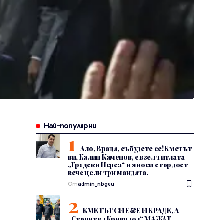
Най-популярни
Ало, Враца, събудете се! Кметът
ви, Калин Каменов, е взел титлата
„Градски Нерез“ и я носи с гордост
вече цели три мандата.
От
admin_nbgeu
КМЕТЪТ СИ Е&Е И КРАДЕ, А
„Строител Криводол“ МАЖАТ