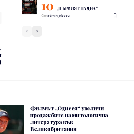
„ПЪРВИЯТ ПАДНА“
От
admin_nbgeu
,
н
)
Филмът „Одисея“ увеличи
продажбите на митологична
литература във
Великобритания