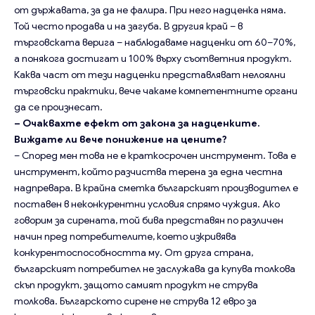
от държавата, за да не фалира. При него надценка няма.
Той често продава и на загуба. В другия край – в
търговската верига – наблюдаваме надценки от 60–70%,
а понякога достигат и 100% върху съответния продукт.
Каква част от тези надценки представляват нелоялни
търговски практики, вече чакаме компетентните органи
да се произнесат.
– Очаквахте ефект от закона за надценките.
Виждате ли вече понижение на цените?
– Според мен това не е краткосрочен инструмент. Това е
инструмент, който разчиства терена за една честна
надпревара. В крайна сметка българският производител е
поставен в неконкурентни условия спрямо чуждия. Ако
говорим за сирената, той бива представян по различен
начин пред потребителите, което изкривява
конкурентоспособността му. От друга страна,
българският потребител не заслужава да купува толкова
скъп продукт, защото самият продукт не струва
толкова. Българското сирене не струва 12 евро за