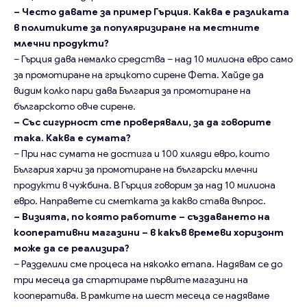
– Често давате за пример Гърция. Каква е разликата
в политиките за популяризиране на местните
млечни продукти?
– Гърция дава немалко средства – над 10 милиона евро само
за промотиране на гръцкото сирене Фета. Хайде да
видим колко пари дава България за промотиране на
българското овче сирене.
– Със сигурност сте проверявали, за да говорите
така. Каква е сумата?
– При нас сумата не достига и 100 хиляди евро, които
България харчи за промотиране на български млечни
продукти в чужбина. В Гърция говорим за над 10 милиона
евро. Направете си сметката за какво става въпрос.
– Визията, по която работите – създаването на
кооперативни магазини – в какъв времеви хоризонт
може да се реализира?
– Разделили сме процеса на няколко етапа. Надявам се до
три месеца да стартираме първите магазини на
кооператива. В рамките на шест месеца се надяваме