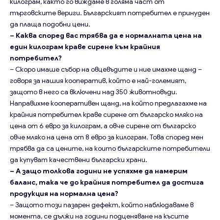
килограм, както го виждаме в голяма част от
търговските вериги. Българският потребител е принуден
да плаща подобни цени.
– Каква според вас трябва да е нормалната цена на
един килограм краве сирене към крайния
потребител?
– Скоро имаше събор на овцевъдите и ние имахме щанд –
говоря за нашия кооператив, който е най-големият,
защото в него са включени над 350 животновъди.
Направихме кооперативен щанд, на който предлагахме на
крайния потребител краве сирене от българско мляко на
цена от 6 евро за килограм, а овче сирене от българско
овче мляко на цена от 8 евро за килограм. Това според мен
трябва да са цените, на които българските потребители
да купуват качествени български храни.
– А защо толкова години не успяхме да намерим
баланс, така че до крайния потребител да достига
продукция на нормална цена?
– Защото този пазарен дефект, който наблюдаваме в
момента, се дължи на години подценяване на късите