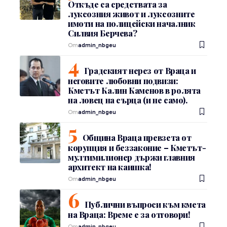
Откъде са средствата за
луксозния живот и луксозните
имоти на полицейски началник
Силвия Берчева?
От
admin_nbgeu
Градският нерез от Враца и
неговите любовни подвизи:
Кметът Калин Каменов в ролята
на ловец на сърца (и не само).
От
admin_nbgeu
Община Враца превзета от
корупция и беззаконие – Кметът-
мултимилионер държи главния
архитект на каишка!
От
admin_nbgeu
Публични въпроси към кмета
на Враца: Време е за отговори!
От
admin_nbgeu