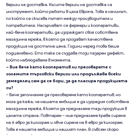
вериги на доставка. Късите вериги на доставка са
инструмент, който работи в цяла Европа. Това е начинът,
по който се скъсява пътят между производителя и
потребителя. Насърчават се фермери и кооперативи,
най-вече кооперативи, да изграждат своя собствена
магазинна мрежа, в която да продават качествена
продукция на достъпна цена. Години наред това беше
подценявано. Ето така се създава този пазарен дефект,
който наблюдаваме в момента.
– Вие вече като кооператив ли преговаряте с
големите търговски вериги или продължава всеки
земеделец сам да се бори, за да пласира продукцията
си?
– Вече започнахме да преговаряме като кооператив, но
мога да кажа, че нашата амбиция е да изградим собствена
магазинна мрежа, в която да предлагаме тази продукция в
цялата страна. Повтарям – ние предлагаме краве сирене
на 6 евро за килограм и овче сирене на 8 евро за килограм.
Това е нашата амбиция и нашият план. В съвсем скоро