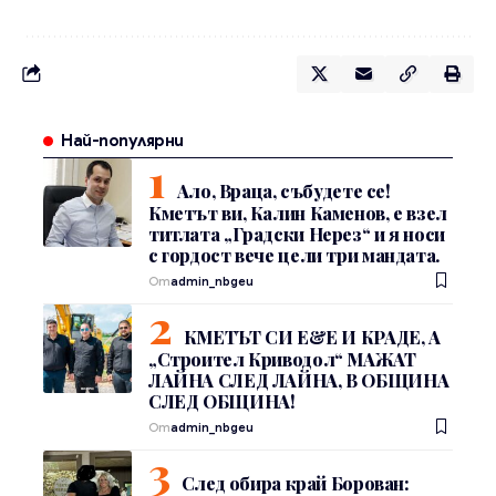
Най-популярни
Ало, Враца, събудете се!
Кметът ви, Калин Каменов, е взел
титлата „Градски Нерез“ и я носи
с гордост вече цели три мандата.
От
admin_nbgeu
КМЕТЪТ СИ Е&Е И КРАДЕ, А
„Строител Криводол“ МАЖАТ
ЛАЙНА СЛЕД ЛАЙНА, В ОБЩИНА
СЛЕД ОБЩИНА!
От
admin_nbgeu
След обира край Борован: