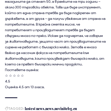
магазините да станат 50, а в рамките на три години –
около 300 търговски обекта. Това ще бъде инструмент,
който от една страна трябва да бъде подкрепен от
държавата, а от друга – да получи уважение от страна на
потребителите. В крайна сметка мисля, че
потребителят и производителят трябва да бъдат
свързани много по-пряко. Искам да подчертая, че говорим
за животновъдите, защото част от производителите на
сирене не работят с българско мляко. Затова е много
важно да насочим фокуса на потребителите към
животновъдите, които произвеждат българско мляко, от
което се правят български млечни продукти.
Поставете оценка:
☆
☆
☆
☆
☆
4.5
Оценка
4.5
от
13
гласа.
TAGGED:
lastest news
news
novinitebg.eu