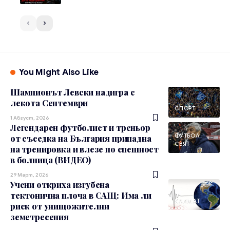
You Might Also Like
Шампионът Левски надигра с
лекота Септември
СПОРТ
1 Август, 2026
Легендарен футболист и треньор
ФУТБОЛ
от съседка на България припадна
СВЯТ
на тренировка и влезе по спешност
в болница (ВИДЕО)
29 Март, 2026
Учени откриха изгубена
тектонична плоча в САЩ: Има ли
КЛИМАТ
риск от унищожителни
земетресения