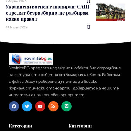
2 Април, 2026
Украински военен е шокиран: САЩ
стрелят безразборно, не разбирам
СВЯТ
какво правят
22 Март, 2026
NoviniteBG предлага надеждно и обективно отразяване
на актуалните събития от България и света. Работим
с фокус върху проверени източници и високи
журналистически стандарти. Доверието на нашите
читатели е наш основен приоритет.
Категории
Категории