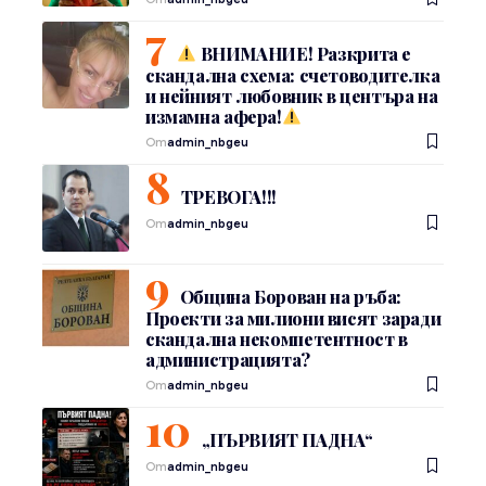
ВНИМАНИЕ! Разкрита е
скандална схема: счетоводителка
и нейният любовник в центъра на
измамна афера!
От
admin_nbgeu
ТРЕВОГА!!!
От
admin_nbgeu
Община Борован на ръба:
Проекти за милиони висят заради
скандална некомпетентност в
администрацията?
От
admin_nbgeu
„ПЪРВИЯТ ПАДНА“
От
admin_nbgeu