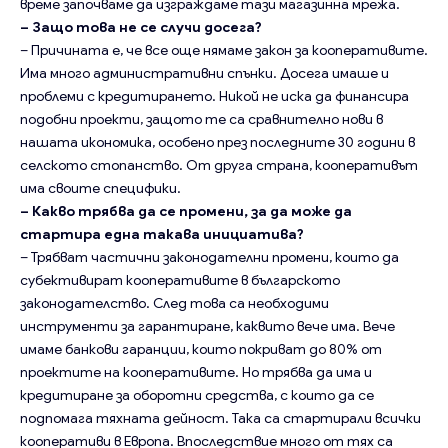
време започваме да изграждаме тази магазинна мрежа.
– Защо това не се случи досега?
– Причината е, че все още нямаме закон за кооперативите.
Има много административни спънки. Досега имаше и
проблеми с кредитирането. Никой не иска да финансира
подобни проекти, защото те са сравнително нови в
нашата икономика, особено през последните 30 години в
селското стопанство. От друга страна, кооперативът
има своите специфики.
– Какво трябва да се промени, за да може да
стартира една такава инициатива?
– Трябват частични законодателни промени, които да
субективират кооперативите в българското
законодателство. След това са необходими
инструменти за гарантиране, каквито вече има. Вече
имаме банкови гаранции, които покриват до 80% от
проектите на кооперативите. Но трябва да има и
кредитиране за оборотни средства, с които да се
подпомага тяхната дейност. Така са стартирали всички
кооперативи в Европа. Впоследствие много от тях са