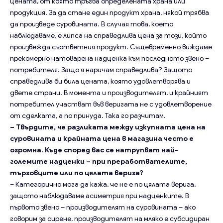
цената, от която тръгва определената храна или
продукция. За да стане един продукт храна, някой трябва
да произведе суровината. В случая това, което
наблюдаваме, е липса на справедлива цена за този, който
произвежда съответния продукт. Същевременно виждаме
прекомерно натоварена надценка към последното звено –
потребителя. Защо я наричам справедлива? Защото
справедлива би била цената, която удовлетворява и
двете страни. В момента и производителят, и крайният
потребител участват във веригата не с удовлетворение
от сделката, а по принуда. Така го разчитам.
– Твърдите, че разликата между изкупната цена на
суровината и крайната цена в магазина често е
огромна. Къде според вас се натрупват най-
големите надценки – при преработвателите,
търговците или по цялата верига?
– Категорично мога да кажа, че не е по цялата верига,
защото наблюдаваме асиметрия при надценките. В
първото звено – производителят на суровината – ако
говорим за сирене, производителят на мляко е субсидиран