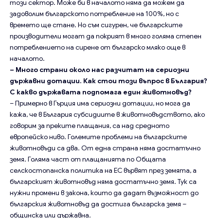
този сектор. Може би в началото няма да можем да
задоволим българското потребление на 100%, но с
времето ще стане. Но съм сигурен, че българските
производители могат да покрият в много голяма степен
потреблението на сирене от българско мляко още в
началото.
– Много страни около нас разчитат на сериозни
държавни дотации. Как стои този въпрос в България?
С какво държавата подпомага един животновъд?
– Примерно в Гърция има сериозни дотации, но мога да
кажа, че в България субсидиите в животновъдството, ако
говорим за преките плащания, са над средното
европейско ниво. Големите проблеми на българските
животновъди са два. От една страна няма достатъчно
земя. Голяма част от плащанията по Общата
селскостопанска политика на ЕС вървят през земята, а
българският животновъд няма достатъчно земя. Тук са
нужни промени в закона, които да дадат възможност до
българския животновъд да достига българска земя –
общинска или държавна.