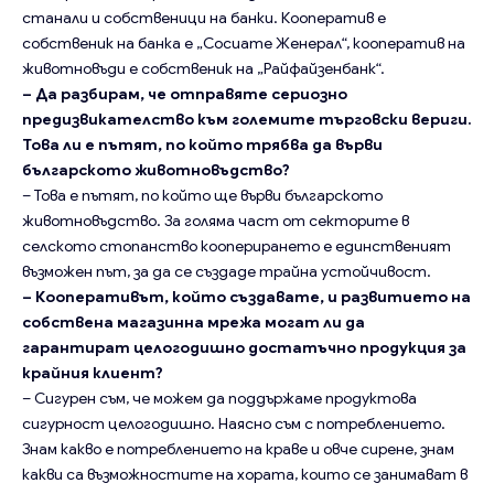
станали и собственици на банки. Кооператив е
собственик на банка е „Сосиате Женерал“, кооператив на
животновъди е собственик на „Райфайзенбанк“.
– Да разбирам, че отправяте сериозно
предизвикателство към големите търговски вериги.
Това ли е пътят, по който трябва да върви
българското животновъдство?
– Това е пътят, по който ще върви българското
животновъдство. За голяма част от секторите в
селското стопанство кооперирането е единственият
възможен път, за да се създаде трайна устойчивост.
– Кооперативът, който създавате, и развитието на
собствена магазинна мрежа могат ли да
гарантират целогодишно достатъчно продукция за
крайния клиент?
– Сигурен съм, че можем да поддържаме продуктова
сигурност целогодишно. Наясно съм с потреблението.
Знам какво е потреблението на краве и овче сирене, знам
какви са възможностите на хората, които се занимават в