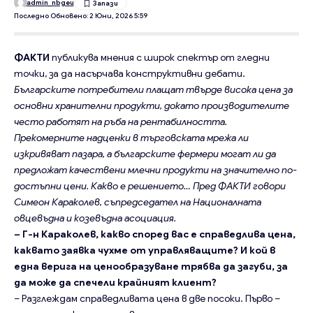
admin_nbgeu
Последно Обновено: 2 Юни, 2026 5:59
ФАКТИ
публикува мнения с широк спектър от гледни
точки, за да насърчава конструктивни дебати.
Българските потребители плащат твърде висока цена за
основни хранителни продукти, докато производителите
често работят на ръба на рентабилността.
Прекомерните надценки в търговската мрежа ли
изкривяват пазара, а българските фермери могат ли да
предложат качествени млечни продукти на значително по-
достъпни цени. Какво е решението… Пред ФАКТИ говори
Симеон Караколев, съпредседател на Националната
овцевъдна и козевъдна асоциация.
– Г-н Караколев, какво според вас е справедлива цена,
каквато заявка чухме от управляващите? И кой в
една верига на ценообразуване трябва да загуби, за
да може да спечели крайният клиент?
– Разглеждам справедливата цена в две посоки. Първо –