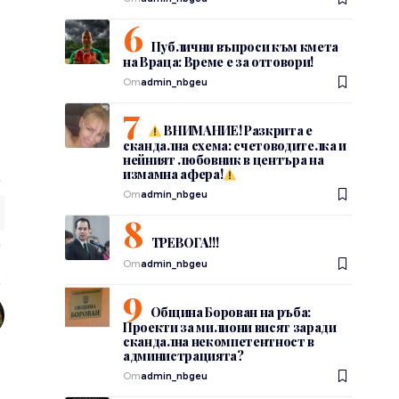
Публични въпроси към кмета
на Враца: Време е за отговори!
От
admin_nbgeu
ВНИМАНИЕ! Разкрита е
скандална схема: счетоводителка и
нейният любовник в центъра на
измамна афера!
От
admin_nbgeu
ТРЕВОГА!!!
От
admin_nbgeu
Община Борован на ръба:
Проекти за милиони висят заради
скандална некомпетентност в
администрацията?
От
admin_nbgeu