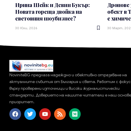
Ирина Шейк и Девин Букър:
Дронове
Новата гореща двойка на
обект в 
световния шоубизнес?
е химиче
30 Юли, 2026
30 Март, 202
NoviniteBG предлага надеждно и обективно отразяване на
актуалните събития от България и света. Работим с фокус
върху проверени източници и високи журналистически
стандарти. Доверието на нашите читатели е наш основ
приоритет.