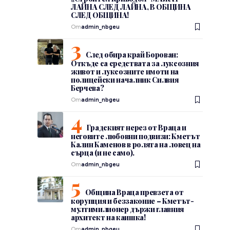
ЛАЙНА СЛЕД ЛАЙНА, В ОБЩИНА
СЛЕД ОБЩИНА!
От
admin_nbgeu
След обира край Борован:
Откъде са средствата за луксозния
живот и луксозните имоти на
полицейски началник Силвия
Берчева?
От
admin_nbgeu
Градският нерез от Враца и
неговите любовни подвизи: Кметът
Калин Каменов в ролята на ловец на
сърца (и не само).
От
admin_nbgeu
Община Враца превзета от
корупция и беззаконие – Кметът-
мултимилионер държи главния
архитект на каишка!
От
admin_nbgeu