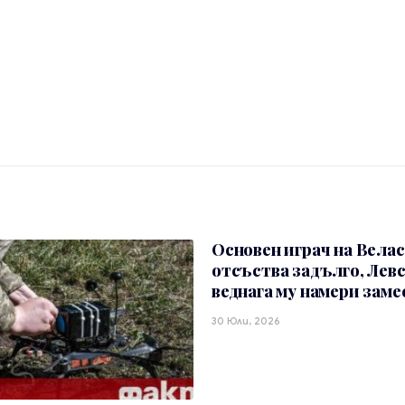
Основен играч на Вела
отсъства задълго, Лев
веднага му намери зам
30 Юли, 2026