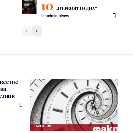
„ПЪРВИЯТ ПАДНА“
От
admin_nbgeu
скес ще
ски
естник
БЪЛГАРИЯ