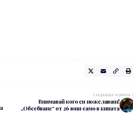
СЛЕДВАЩА НОВИНА
Внимавай кого си пожелаваш!
а
„Обсебване“ от 26 юни само в кината