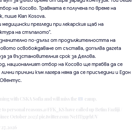
аут за дълго време от игра заради контузия. Той беше
тбор на Косово. Травмата е получена по време на
, пише Klan Kosova.
и медицински прегледи при лекарския щаб на
актура на стъпалотo“.
 значително по-дълъг от продължителността на
еговото освобождаване от състава, допълва gazeta
оза за възстановителния срок за Делова.
рд, националният отбор на Косово ще трябва да се
 лични причини към лагера няма да се присъедини и Едон
 Ювентус.
ning with CSKA Sofia and will miss the
camp.
 to personal reasons.
@FFK_KS
have called up Betim Fazliji /
e since October 2023!
pic.twitter.com/NcHTgqrhUV
 27, 2026