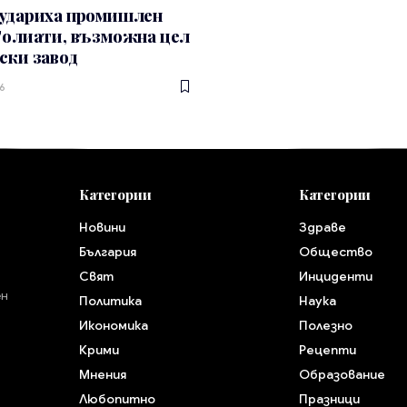
 удариха промишлен
Толиати, възможна цел
ски завод
6
Категории
Категории
Новини
Здраве
България
Общество
Свят
Инциденти
ен
Политика
Наука
Икономика
Полезно
Крими
Рецепти
Мнения
Образование
Любопитно
Празници