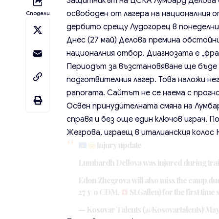
Защитникът на ЦСКА Лумбард Делова е 
освободен от лагера на националния о
Сподели
дербито срещу Лудогорец в понеделник
Днес (27 май) Делова премина обстойн
националния отбор. Диагнозата е „фр
Периодът за възстановяване ще бъде
подготвителния лагер. Това наложи н
panorama. Сайтът не се наема с прогн
Освен принудителната смяна на Лумба
справя и без още един ключов играч. По
Жегрова, играещ в италианския колос
Injury update
Lumbardh Dellova was injured during trai
Edon Zhegrova will also miss the camp due
27 y/o CDM,
St.Gallen) for the first tim
— Kosovar Talents (@Kosovartalents)
May