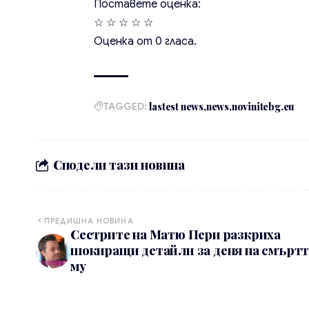
Поставете оценка:
☆
☆
☆
☆
☆
Оценка от
0
гласа.
TAGGED:
lastest news
news
novinitebg.eu
Сподели тази новина
ПРЕДИШНА НОВИНА
Сестрите на Матю Пери разкриха
шокиращи детайли за деня на смъртт
му