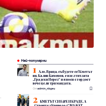
Най-популярни
Ало, Враца, събудете се! Кметът
ви, Калин Каменов, е взел титлата
„Градски Нерез“ и я носи с гордост
вече цели три мандата.
От
admin_nbgeu
КМЕТЪТ СИ Е&Е И КРАДЕ, А
„Строител Криводол“ МАЖАТ