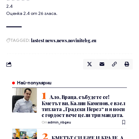
2.4
Оценка
2.4
от
26
гласа.
TAGGED:
lastest news
news
novinitebg.eu
Най-популярни
Ало, Враца, събудете се!
Кметът ви, Калин Каменов, е взел
титлата „Градски Нерез“ и я носи
с гордост вече цели три мандата.
От
admin_nbgeu
КМЕТЪТ СИ Е&Е И КРАДЕ, А