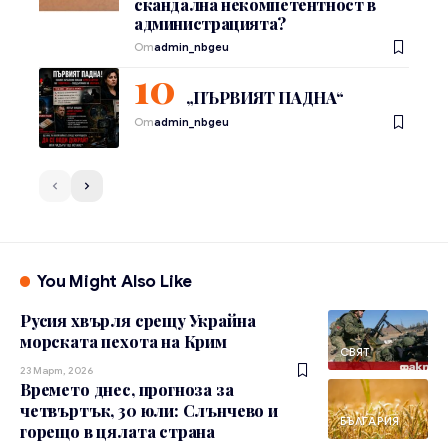
скандална некомпетентност в
администрацията?
От
admin_nbgeu
„ПЪРВИЯТ ПАДНА“
От
admin_nbgeu
You Might Also Like
Русия хвърля срещу Украйна
морската пехота на Крим
СВЯТ
23 Март, 2026
Времето днес, прогноза за
четвъртък, 30 юли: Слънчево и
БЪЛГАРИЯ
горещо в цялата страна