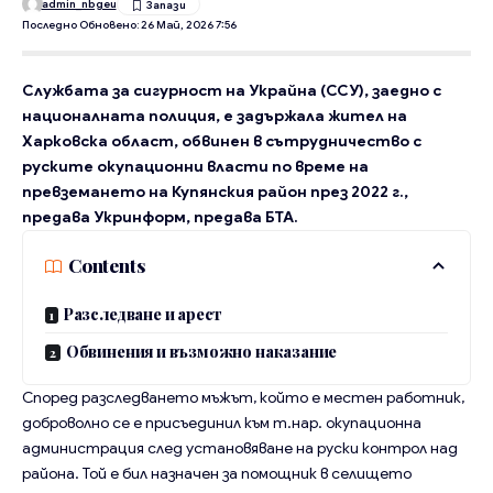
admin_nbgeu
Последно Обновено: 26 Май, 2026 7:56
Службата за сигурност на Украйна (ССУ), заедно с
националната полиция, е задържала жител на
Харковска област, обвинен в сътрудничество с
руските окупационни власти по време на
превземането на Купянския район през 2022 г.,
предава Укринформ, предава БТА.
Contents
Разследване и арест
Обвинения и възможно наказание
Според разследването мъжът, който е местен работник,
доброволно се е присъединил към т.нар. окупационна
администрация след установяване на руски контрол над
района. Той е бил назначен за помощник в селището