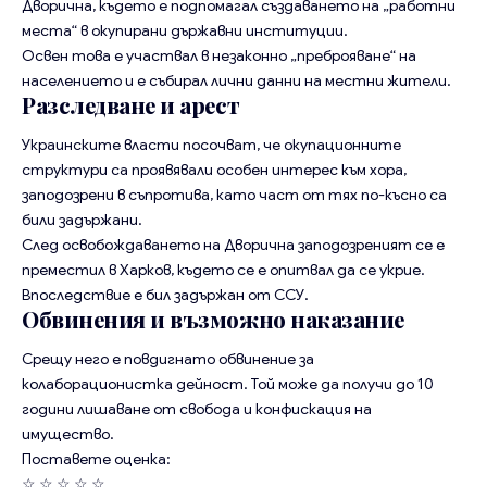
Дворична, където е подпомагал създаването на „работни
места“ в окупирани държавни институции.
Освен това е участвал в незаконно „преброяване“ на
населението и е събирал лични данни на местни жители.
Разследване и арест
Украинските власти посочват, че окупационните
структури са проявявали особен интерес към хора,
заподозрени в съпротива, като част от тях по-късно са
били задържани.
След освобождаването на Дворична заподозреният се е
преместил в Харков, където се е опитвал да се укрие.
Впоследствие е бил задържан от ССУ.
Обвинения и възможно наказание
Срещу него е повдигнато обвинение за
колаборационистка дейност. Той може да получи до 10
години лишаване от свобода и конфискация на
имущество.
Поставете оценка:
☆
☆
☆
☆
☆