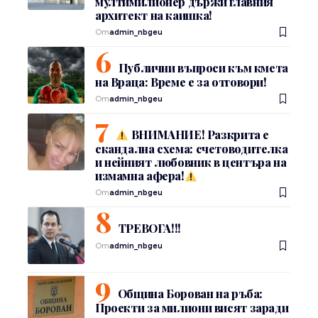
мултимилионер държи главния
архитект на каишка!
От
admin_nbgeu
Публични въпроси към кмета
на Враца: Време е за отговори!
От
admin_nbgeu
ВНИМАНИЕ! Разкрита е
скандална схема: счетоводителка
и нейният любовник в центъра на
измамна афера!
От
admin_nbgeu
ТРЕВОГА!!!
От
admin_nbgeu
Община Борован на ръба:
Проекти за милиони висят заради