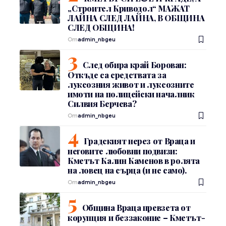
„Строител Криводол“ МАЖАТ
ЛАЙНА СЛЕД ЛАЙНА, В ОБЩИНА
СЛЕД ОБЩИНА!
От
admin_nbgeu
След обира край Борован:
Откъде са средствата за
луксозния живот и луксозните
имоти на полицейски началник
Силвия Берчева?
От
admin_nbgeu
Градският нерез от Враца и
неговите любовни подвизи:
Кметът Калин Каменов в ролята
на ловец на сърца (и не само).
От
admin_nbgeu
Община Враца превзета от
корупция и беззаконие – Кметът-