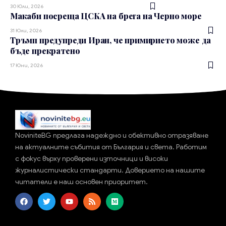
30 Юли, 2026
Макаби посреща ЦСКА на брега на Черно море
31 Юли, 2026
Тръмп предупреди Иран, че примирието може да
бъде прекратено
17 Юни, 2026
NoviniteBG предлага надеждно и обективно отразяване
на актуалните събития от България и света. Работим
с фокус върху проверени източници и високи
журналистически стандарти. Доверието на нашите
читатели е наш основен приоритет.