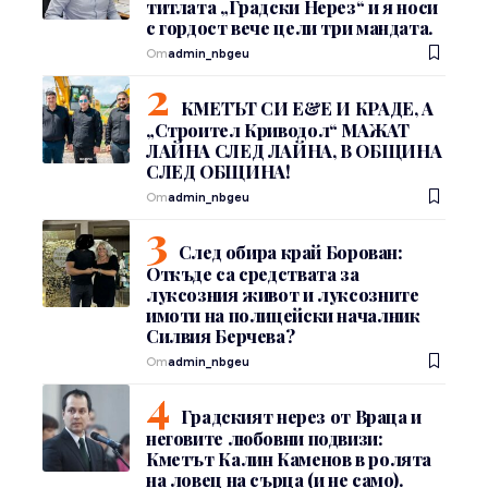
титлата „Градски Нерез“ и я носи
с гордост вече цели три мандата.
От
admin_nbgeu
КМЕТЪТ СИ Е&Е И КРАДЕ, А
„Строител Криводол“ МАЖАТ
ЛАЙНА СЛЕД ЛАЙНА, В ОБЩИНА
СЛЕД ОБЩИНА!
От
admin_nbgeu
След обира край Борован:
Откъде са средствата за
луксозния живот и луксозните
имоти на полицейски началник
Силвия Берчева?
От
admin_nbgeu
Градският нерез от Враца и
неговите любовни подвизи:
Кметът Калин Каменов в ролята
на ловец на сърца (и не само).