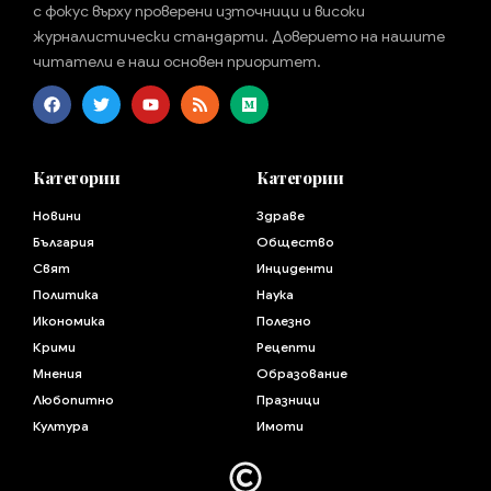
с фокус върху проверени източници и високи
журналистически стандарти. Доверието на нашите
читатели е наш основен приоритет.
Категории
Категории
Новини
Здраве
България
Общество
Свят
Инциденти
Политика
Наука
Икономика
Полезно
Крими
Рецепти
Мнения
Образование
Любопитно
Празници
Култура
Имоти