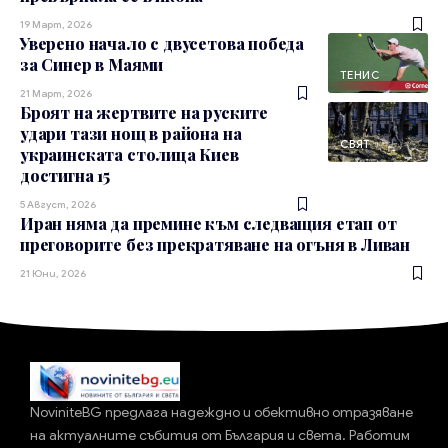
19 Март, 2026
Уверено начало с двусетова победа
за Синер в Маями
ТЕНИС
21 Март, 2026
Броят на жертвите на руските
удари тази нощ в района на
СВЯТ
украинската столица Киев
достигна 15
5 Август, 2026
Иран няма да премине към следващия етап от
преговорите без прекратяване на огъня в Ливан
21 Юни, 2026
NoviniteBG предлага надеждно и обективно отразяване
на актуалните събития от България и света. Работим