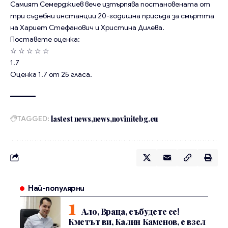
Самият Семерджиев вече изтърпява постановената от
три съдебни инстанции 20-годишна присъда за смъртта
на Хариет Стефанович и Христина Дилева.
Поставете оценка:
☆
☆
☆
☆
☆
1.7
Оценка
1.7
от
25
гласа.
TAGGED:
lastest news
news
novinitebg.eu
Най-популярни
Ало, Враца, събудете се!
Кметът ви, Калин Каменов, е взел