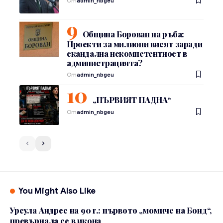
От
admin_nbgeu
Община Борован на ръба:
Проекти за милиони висят заради
скандална некомпетентност в
администрацията?
От
admin_nbgeu
„ПЪРВИЯТ ПАДНА“
От
admin_nbgeu
You Might Also Like
Урсула Андрес на 90 г.: първото „момиче на Бонд“,
превърнала се в икона