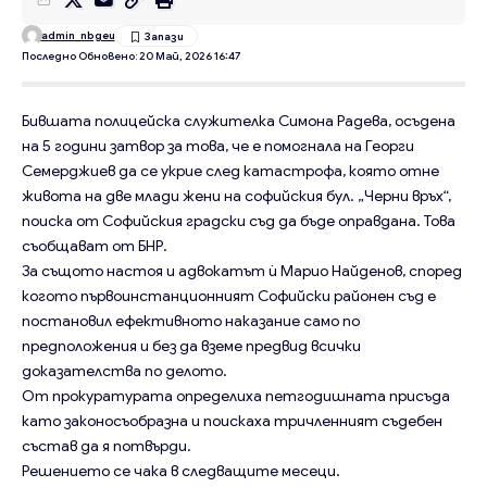
admin_nbgeu
Последно Обновено: 20 Май, 2026 16:47
Бившата полицейска служителка Симона Радева, осъдена
на 5 години затвор за това, че е помогнала на Георги
Семерджиев да се укрие след катастрофа, която отне
живота на две млади жени на софийския бул. „Черни връх“,
поиска от Софийския градски съд да бъде оправдана. Това
съобщават от БНР.
За същото настоя и адвокатът ѝ Марио Найденов, според
когото първоинстанционният Софийски районен съд е
постановил ефективното наказание само по
предположения и без да вземе предвид всички
доказателства по делото.
От прокуратурата определиха петгодишната присъда
като законосъобразна и поискаха тричленният съдебен
състав да я потвърди.
Решението се чака в следващите месеци.