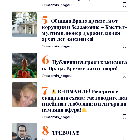
От
admin_nbgeu
Община Враца превзета от
корупция и беззаконие – Кметът-
мултимилионер държи главния
архитект на каишка!
От
admin_nbgeu
Публични въпроси към кмета
на Враца: Време е за отговори!
От
admin_nbgeu
ВНИМАНИЕ! Разкрита е
скандална схема: счетоводителка
и нейният любовник в центъра на
измамна афера!
От
admin_nbgeu
ТРЕВОГА!!!