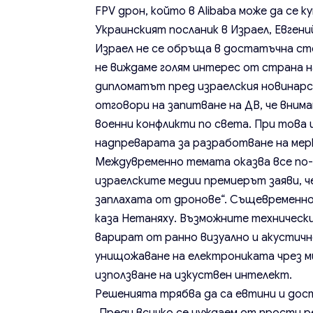
FPV дрон, който в Alibaba може да се ку
Украинският посланик в Израел, Евгени
Израел не се обръща в достатъчна сте
не виждаме голям интерес от страна н
дипломатът пред израелския новинарск
отговори на запитване на ДВ, че вним
военни конфликти по света. При това 
надпреварата за разработване на мерк
Междувременно темата оказва все по-г
израелските медии премиерът заяви, ч
заплахата от дронове“. Същевременно 
каза Нетаняху. Възможните технически
варират от ранно визуално и акустич
унищожаване на електрониката чрез ми
използване на изкуствен интелект.
Решенията трябва да са евтини и дос