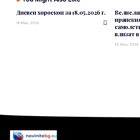
Дневен хороскоп за 18.05.2026 г.
Велислав
иранския
18 Май, 2026
самолет
влизат в
30 Юли, 2026