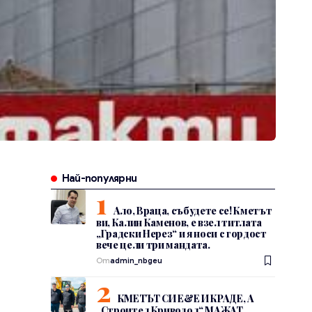
Най-популярни
Ало, Враца, събудете се! Кметът
ви, Калин Каменов, е взел титлата
„Градски Нерез“ и я носи с гордост
вече цели три мандата.
От
admin_nbgeu
КМЕТЪТ СИ Е&Е И КРАДЕ, А
„Строител Криводол“ МАЖАТ