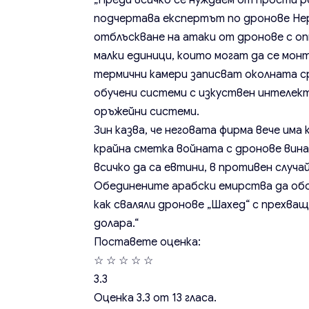
„Преди всичко се нуждаем от прости ре
подчертава експертът по дронове Нер
отблъскване на атаки от дронове с опт
малки единици, които могат да се мон
термични камери записват околната с
обучени системи с изкуствен интелект
оръжейни системи.
Зин казва, че неговата фирма вече има
крайна сметка войната с дронове вина
всичко да са евтини, в противен случа
Обединените арабски емирства да обс
как сваляли дронове „Шахед“ с прехва
долара.“
Поставете оценка:
☆
☆
☆
☆
☆
3.3
Оценка
3.3
от
13
гласа.