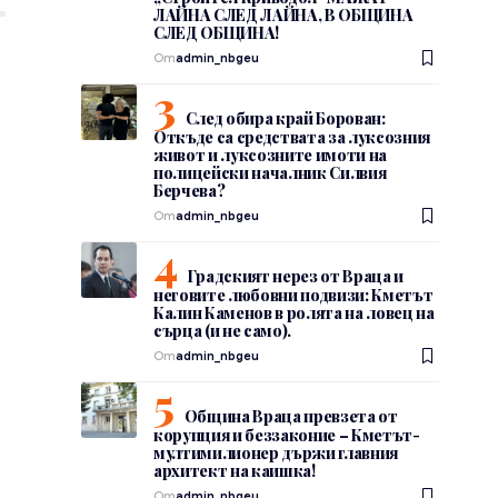
ЛАЙНА СЛЕД ЛАЙНА, В ОБЩИНА
СЛЕД ОБЩИНА!
От
admin_nbgeu
След обира край Борован:
Откъде са средствата за луксозния
живот и луксозните имоти на
полицейски началник Силвия
Берчева?
От
admin_nbgeu
Градският нерез от Враца и
неговите любовни подвизи: Кметът
Калин Каменов в ролята на ловец на
сърца (и не само).
От
admin_nbgeu
Община Враца превзета от
корупция и беззаконие – Кметът-
мултимилионер държи главния
архитект на каишка!
От
admin_nbgeu