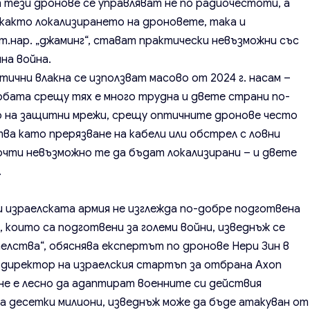
т тези дронове се управляват не по радиочестоти, а
е както локализирането на дроновете, така и
т.нар. „джаминг“, стават практически невъзможни със
на война.
ични влакна се използват масово от 2024 г. насам –
орбата срещу тях е много трудна и двете страни по-
о на защитни мрежи, срещу оптичните дронове често
ва като прерязване на кабели или обстрел с ловни
почти невъзможно те да бъдат локализирани – и двете
.
е
и израелската армия не изглежда по-добре подготвена
 които са подготвени за големи войни, изведнъж се
елства“, обяснява експертът по дронове Нери Зин в
 директор на израелския стартъп за отбрана Axon
и не е лесно да адаптират военните си действия
а десетки милиони, изведнъж може да бъде атакуван от