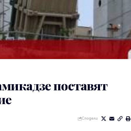
амикадзе поставят
ие
Сподели