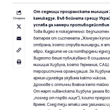
От седмици проиранската милиция Х
камикадзе. Във войната срещу Украй
Сподели
успява да намери противодействие
Това видео е показателно: безпилотен
батарея от системата „Железен купол
отбрана, която струва милиарди, е а
евро. Кадрите не са потвърдени едноз
Видеото беше публикувано в социални
милиция Хизбула, която Германия, САЩ
терористична организация. За Хизбула
армия изглежда уязвима както никога.
Дронове с оптични влакна като тайно
От март ливанската Хизбула залага все 
„поглед от първо лице“), които предо
време. След тези атаки има загинали 