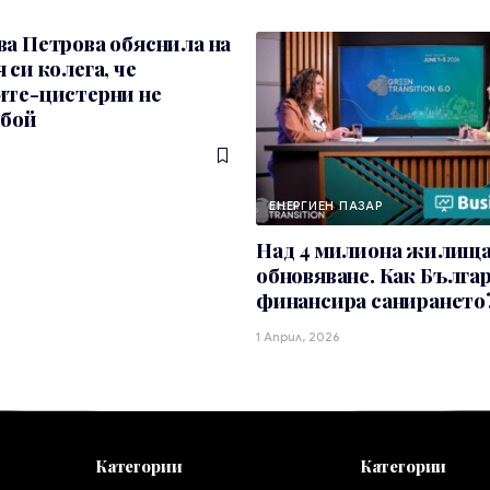
а Петрова обяснила на
 си колега, че
ите-цистерни не
 бой
ЕНЕРГИЕН ПАЗАР
Над 4 милиона жилища
обновяване. Как Бълга
финансира санирането
1 Април, 2026
Категории
Категории