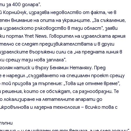
пи за 400 долара“.
й Корнийчук, изразява недоволство от факта, че в
пен внимание на опита на украинците. „За съжаление,
а израелското ръководство в тази област“, заяви
и портал Ynet News. Говорител на израелската армия
ателно се следят предизвикателствата и в други
израелските въоръжени сили са „на предната линия в
и срещу тази нова заплаха“.
олям натиск и върху Бенямин Нетаняху. Пред
е е наредил „създаването на специален проект срещу
той призова за търпение: „Това ще отнеме време“,
 решения, които се обсъждат, са разнообразни. Те
но локализиране на летателните апарати до
кровълнова и лазерна технология – всичко това с
тъпни