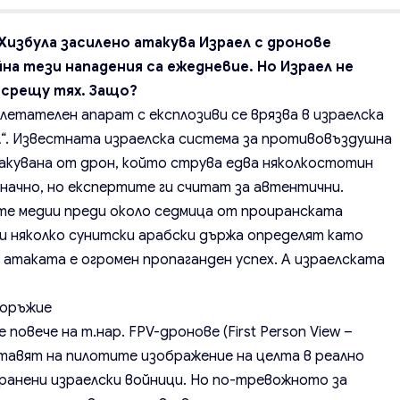
избула засилено атакува Израел с дронове
на тези нападения са ежедневие. Но Израел не
 срещу тях. Защо?
 летателен апарат с експлозиви се врязва в израелска
“. Известната израелска система за противовъздушна
такувана от дрон, който струва едва няколкостотин
начно, но експертите ги считат за автентични.
те медии преди около седмица от проиранската
 и няколко сунитски арабски държа определят като
 атаката е огромен пропаганден успех. А израелската
 оръжие
повече на т.нар. FPV-дронове (First Person View –
ставят на пилотите изображение на целта в реално
и ранени израелски войници. Но по-тревожното за