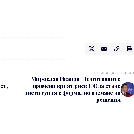
СЛЕДВАЩА НОВИНА
Мирослав Иванов: Подготвяните
ст,
промени крият риск НС да стане
институция с формално вземане на
решения