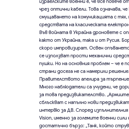
израелските военни е, че все повече о
чрез оптични кабели. Това означава, ч
смущаването на комуникацията с тях, 
средствата на класическата електрон
Във войната в Украйна дроновете с опт
както от Украйна, така и от Русия. Б
скоро импровизират. Освен опъванет
се използват прости механични средст
пушки. Но на основния проблем – че е 
страни досега не са намерили решение
Правителството апелира за търпени
Много наблюдатели са учудени, че дор
за това предизвикателство. „Армиите,
сблъскват с напълно нови предизвикат
интервю за ДВ. Според изпълнителния
Vision, именно за големите военни сил
достатъчно бързо: „Танк, който струв