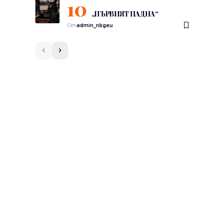
„ПЪРВИЯТ ПАДНА“
От
admin_nbgeu