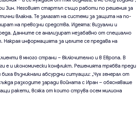
шения – и се нуждаем от тях веднага, а не след години“,
и Зин. Неговият стартъп също работи по решения за
ични влакна. Те залагат на системи за защита на по-
тират на превозни средства. Идеята: визуални и
реда. Данните се анализират незабавно от специално
. Накрая информацията за целите се предава на
 клиенти в много страни – включително и в Европа. В
ги е и икономически конфликт. Решенията трябва преди
й биха възникнали абсурдни ситуации: „Чух генерал от
ъжда разходите заради войната с Иран – обясняваше
щащи ракети, всяка от които струва осем милиона