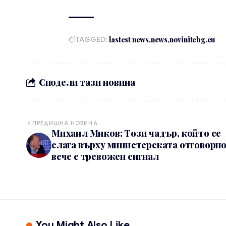
TAGGED:
lastest news
news
novinitebg.eu
Сподели тази новина
ПРЕДИШНА НОВИНА
Михаил Миков: Този чадър, който се
слага върху министерската отговорно
вече е тревожен сигнал
You Might Also Like