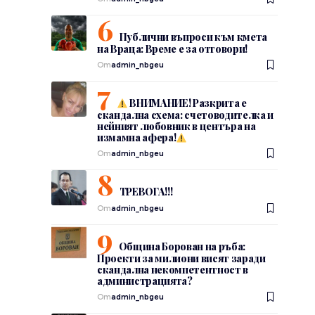
Публични въпроси към кмета
на Враца: Време е за отговори!
От
admin_nbgeu
ВНИМАНИЕ! Разкрита е
скандална схема: счетоводителка и
нейният любовник в центъра на
измамна афера!
От
admin_nbgeu
ТРЕВОГА!!!
От
admin_nbgeu
Община Борован на ръба:
Проекти за милиони висят заради
скандална некомпетентност в
администрацията?
От
admin_nbgeu