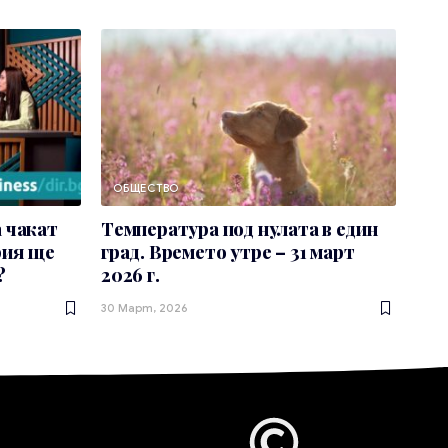
ОБЩЕСТВО
 чакат
Температура под нулата в един
рия ще
град. Времето утре – 31 март
?
2026 г.
30 Март, 2026