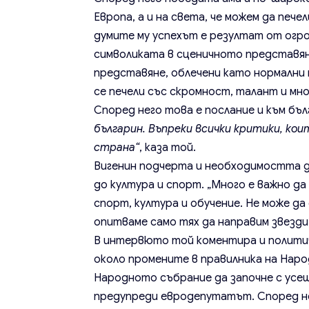
Европа, а и на света, че можем да пече
думите му успехът е резултат от огро
символиката в сценичното представяне
представяне, облечени като нормални м
се печели със скромност, талант и мн
Според него това е послание и към б
българин. Въпреки всички критики, кои
страна“
, каза той.
Вигенин подчерта и необходимостта д
до култура и спорт. „Много е важно да
спорт, култура и обучение. Не може да
опитваме само тях да направим звезди
В интервюто той коментира и политич
около промените в правилника на Наро
Народното събрание да започне с усещ
предупреди евродепутатът. Според не