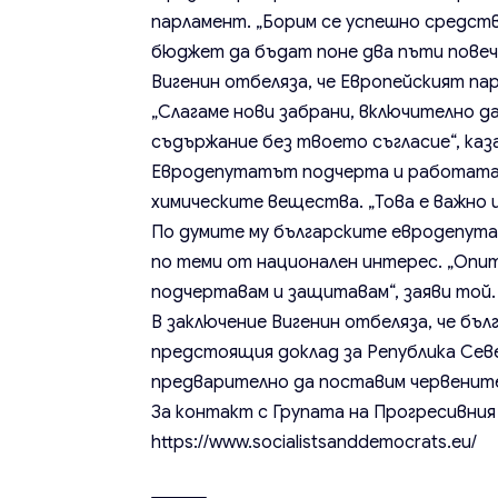
парламент. „Борим се успешно средст
бюджет да бъдат поне два пъти повеч
Вигенин отбеляза, че Европейският п
„Слагаме нови забрани, включително да
съдържание без твоето съгласие“, каз
Евродепутатът подчерта и работата 
химическите вещества. „Това е важно и
По думите му българските евродепута
по теми от национален интерес. „Опит
подчертавам и защитавам“, заяви той.
В заключение Вигенин отбеляза, че бъ
предстоящия доклад за Република Севе
предварително да поставим червените
За контакт с Групата на Прогресивния
https://www.socialistsanddemocrats.eu/