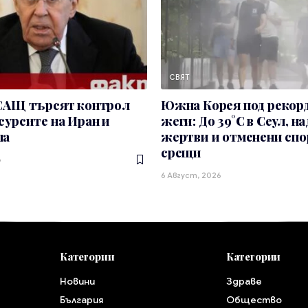
СВЯТ
 САЩ търсят контрол
Южна Корея под рекор
сурсите на Иран и
жеги: До 39°C в Сеул, на
ла
жертви и отменени сп
срещи
6
6 Август, 2026
Категории
Категории
Новини
Здраве
България
Общество