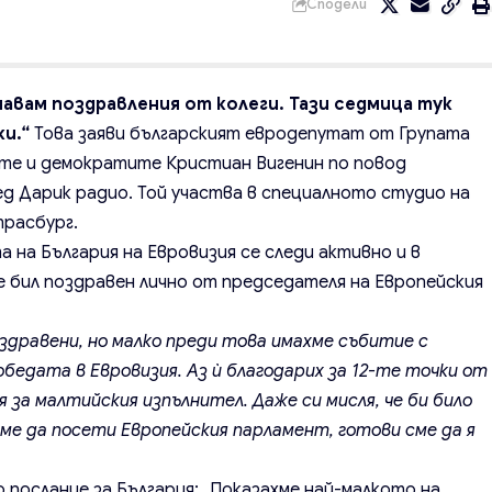
Сподели
авам поздравления от колеги. Тази седмица тук
и.“
Това заяви българският евродепутат от Групата
ите и демократите Кристиан Вигенин по повод
ед Дарик радио. Той участва в специалното студио на
трасбург.
а на България на Евровизия се следи активно и в
е бил поздравен лично от председателя на Европейския
здравени, но малко преди това имахме събитие с
бедата в Евровизия. Аз ѝ благодарих за 12-те точки от
я за малтийския изпълнител. Даже си мисля, че би било
ме да посети Европейския парламент, готови сме да я
 послание за България: „Показахме най-малкото на