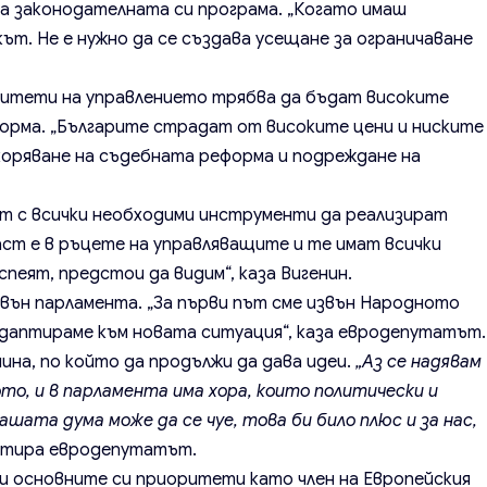
а законодателната си програма. „Когато имаш
ът. Не е нужно да се създава усещане за ограничаване
ритети на управлението трябва да бъдат високите
форма. „Българите страдат от високите цени и ниските
коряване на съдебната реформа и подреждане на
т с всички необходими инструменти да реализират
ст е в ръцете на управляващите и те имат всички
пеят, предстои да видим“, каза Вигенин.
вън парламента. „За първи път сме извън Народното
адаптираме към новата ситуация“, каза евродепутатът.
ина, по който да продължи да дава идеи.
„Аз се надявам
то, и в парламента има хора, които политически и
ашата дума може да се чуе, това би било плюс и за нас,
ентира евродепутатът.
 и основните си приоритети като член на Европейския