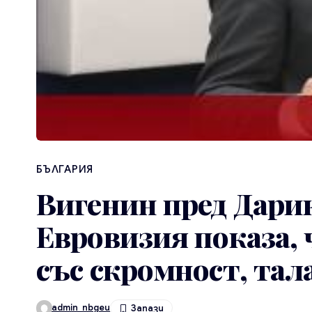
БЪЛГАРИЯ
Вигенин пред Дарик
Евровизия показа,
със скромност, тал
admin_nbgeu