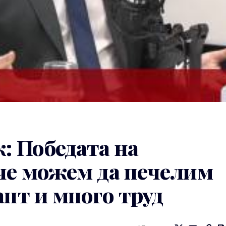
: Победата на
 че можем да печелим
ант и много труд