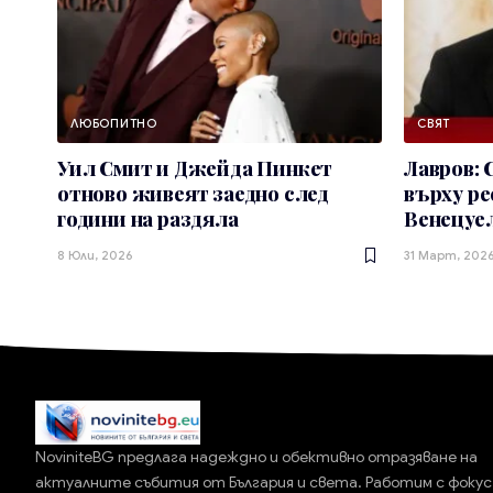
ЛЮБОПИТНО
СВЯТ
Уил Смит и Джейда Пинкет
Лавров:
отново живеят заедно след
върху ре
години на раздяла
Венецуе
8 Юли, 2026
31 Март, 202
NoviniteBG предлага надеждно и обективно отразяване на
актуалните събития от България и света. Работим с фокус