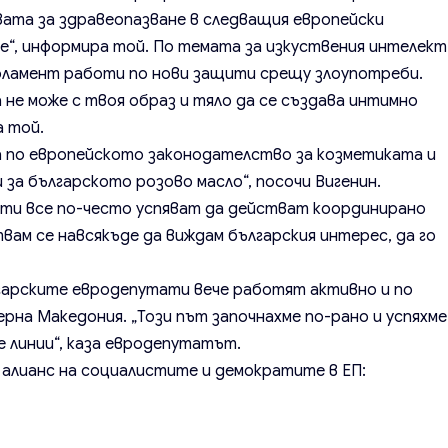
вата за здравеопазване в следващия европейски
е“, информира той. По темата за изкуствения интелект
арламент работи по нови защити срещу злоупотреби.
 не може с твоя образ и тяло да се създава интимно
а той.
по европейското законодателство за козметиката и
 за българското розово масло“, посочи Вигенин.
ти все по-често успяват да действат координирано
вам се навсякъде да виждам българския интерес, да го
лгарските евродепутати вече работят активно и по
рна Македония. „Този път започнахме по-рано и успяхме
 линии“, каза евродепутатът.
 алианс на социалистите и демократите в ЕП: