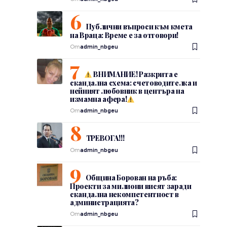
Публични въпроси към кмета
на Враца: Време е за отговори!
От
admin_nbgeu
ВНИМАНИЕ! Разкрита е
скандална схема: счетоводителка и
нейният любовник в центъра на
измамна афера!
От
admin_nbgeu
ТРЕВОГА!!!
От
admin_nbgeu
Община Борован на ръба:
Проекти за милиони висят заради
скандална некомпетентност в
администрацията?
От
admin_nbgeu