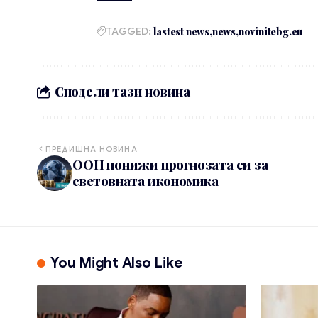
TAGGED:
lastest news
news
novinitebg.eu
Сподели тази новина
ПРЕДИШНА НОВИНА
ООН понижи прогнозата си за
световната икономика
You Might Also Like