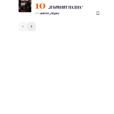
„ПЪРВИЯТ ПАДНА“
От
admin_nbgeu