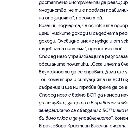
достатъчно инструменти да реализир
мнозинство, не ти е проблем правилник
на опозицията“, посочи той.
Вигенин подчерта, че основните прио
цени, ниските доходи и съдебната ре
доходи. Очевидно имаме нужда и от ус
съдебната система“, препоръча той.
Според него управляващите разполага
обещаните политики. „Сега цялата вла
възможности да се справят. Дали ще ус
Той коментира и ситуацията на БСП из
събрание и ще ни трябва време да се 
Според него е важно БСП да намери нач
да се чуват, защото и в правителство
генерационно са свързани с БСП и ако н
би било плюс и за управлението“
, ком
В разговора Кристиан Вигенин очерта