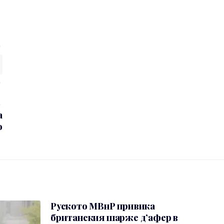
а
о
Руското МВнР привика
британския шарже д’афер в