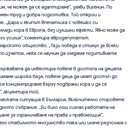
лим, че можем да се адаптираме“, заяви Вигенин. По
мен труд и добра подготовка. Той открои и
. „Дара и екипът впечатлиха с човешко си
лади хора в Европа, без излишни ефекти. Явно може да
ого усилия“, коментира евродепутатът.
ългарското общество.
„Тази победа е стимул за всеки
то изчетох, нека се научим да гледаме позитивната
ържавата да инвестира повече в достъпа на децата
 имаме широка база, повече деца да имат достъп до
 се концентрираме върху подбрани хора и да се
“, акцентира той.
еската ситуация в България, включително споровете
дното събрание. „Би било лош сигнал работата на
ане за ограничаване на права и правомощия“,
го стабилното мнозинство така или иначе разполага с