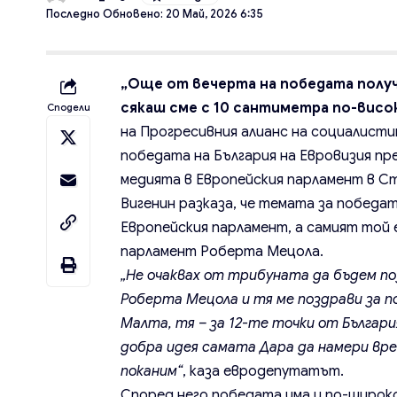
Последно Обновено: 20 Май, 2026 6:35
„Още от вечерта на победата получ
сякаш сме с 10 сантиметра по-висок
Сподели
на Прогресивния алианс на социалист
победата на България на Евровизия пр
медията в Европейския парламент в С
Вигенин разказа, че темата за победат
Европейския парламент, а самият той 
парламент Роберта Мецола.
„Не очаквах от трибуната да бъдем по
Роберта Мецола и тя ме поздрави за по
Малта, тя – за 12-те точки от Българи
добра идея самата Дара да намери вре
поканим“
, каза евродепутатът.
Според него победата има и по-широко