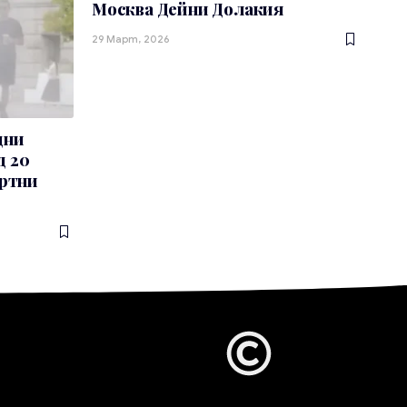
Москва Дейни Долакия
29 Март, 2026
дни
д 20
ортни