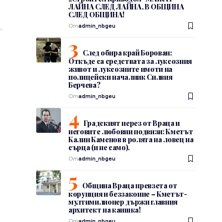
ЛАЙНА СЛЕД ЛАЙНА, В ОБЩИНА
СЛЕД ОБЩИНА!
От
admin_nbgeu
След обира край Борован:
Откъде са средствата за луксозния
живот и луксозните имоти на
полицейски началник Силвия
Берчева?
От
admin_nbgeu
Градският нерез от Враца и
неговите любовни подвизи: Кметът
Калин Каменов в ролята на ловец на
сърца (и не само).
От
admin_nbgeu
Община Враца превзета от
корупция и беззаконие – Кметът-
мултимилионер държи главния
архитект на каишка!
От
admin_nbgeu