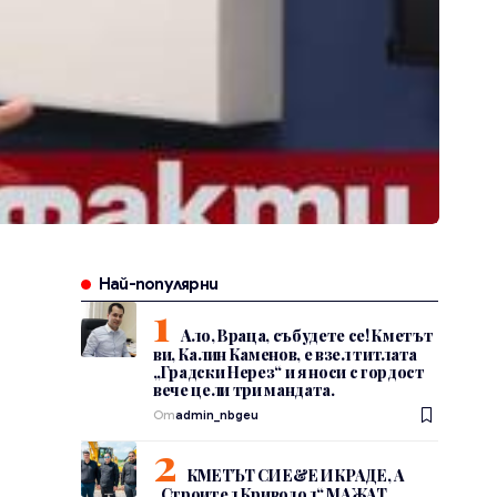
Най-популярни
Ало, Враца, събудете се! Кметът
ви, Калин Каменов, е взел титлата
„Градски Нерез“ и я носи с гордост
вече цели три мандата.
От
admin_nbgeu
КМЕТЪТ СИ Е&Е И КРАДЕ, А
„Строител Криводол“ МАЖАТ