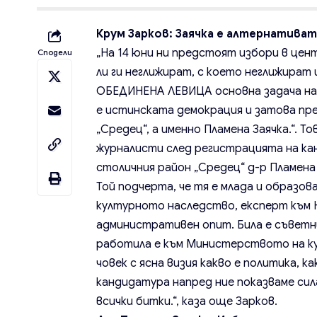
Крум Зарков: Заячка е алтернативат
„На 14 юни ни предстоят избори в цен
Сподели
ли ги неглижират, с което неглижират 
ОБЕДИНЕНА ЛЕВИЦА основна задача на е
е истинската демокрация и затова пр
„Средец“, а именно Пламена Заячка.“. 
журналисти след регистрацията на к
столичния район „Средец“ д-р Пламена 
Той подчерта, че тя е млада и образов
културното наследство, експерт към Ю
административен опит. Била е съветн
работила е към Министерството на к
човек с ясна визия какво е политика, к
кандидатура напред ние показваме си
всички битки.“, каза още Зарков.