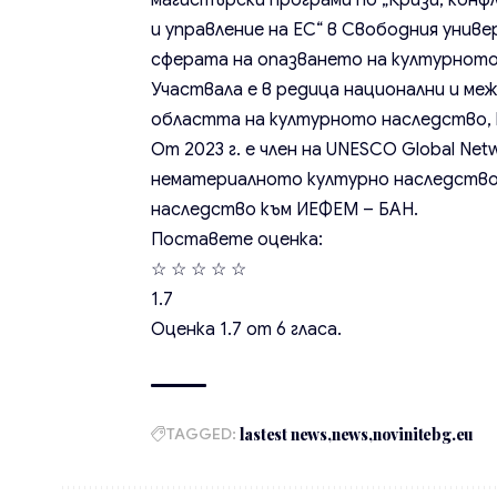
магистърски програми по „Кризи, конф
и управление на ЕС“ в Свободния униве
сферата на опазването на културното
Участвала е в редица национални и ме
областта на културното наследство, 
От 2023 г. е член на UNESCO Global Netw
нематериалното културно наследство 
наследство към ИЕФЕМ – БАН.
Поставете оценка:
☆
☆
☆
☆
☆
1.7
Оценка
1.7
от
6
гласа.
TAGGED:
lastest news
news
novinitebg.eu