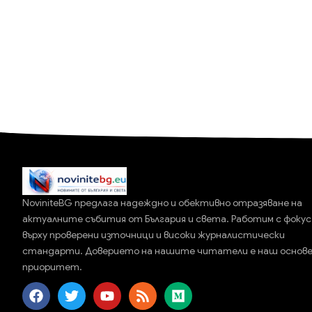
NoviniteBG предлага надеждно и обективно отразяване на
актуалните събития от България и света. Работим с фокус
върху проверени източници и високи журналистически
стандарти. Доверието на нашите читатели е наш основ
приоритет.