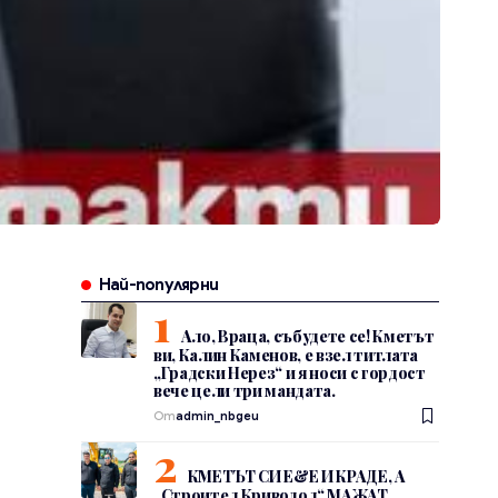
Най-популярни
Ало, Враца, събудете се! Кметът
ви, Калин Каменов, е взел титлата
„Градски Нерез“ и я носи с гордост
вече цели три мандата.
От
admin_nbgeu
КМЕТЪТ СИ Е&Е И КРАДЕ, А
„Строител Криводол“ МАЖАТ