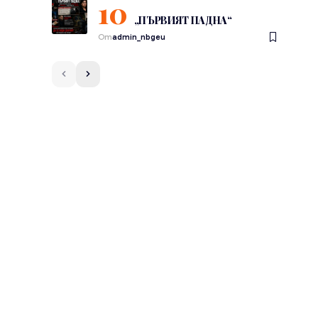
„ПЪРВИЯТ ПАДНА“
От
admin_nbgeu