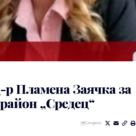
-р Пламена Заячка за
 район „Средец“
Сподели