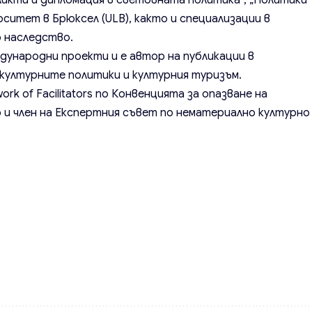
ликти и дипломация в световната политика“, „Политики
рситет в Брюксел (ULB), както и специализации в
 наследство.
ждународни проекти и е автор на публикации в
културните политики и културния туризъм.
ork of Facilitators по Конвенцията за опазване на
и член на Експертния съвет по нематериално културно