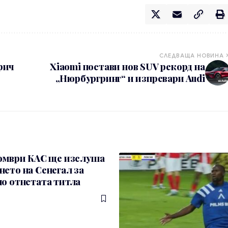
СЛЕДВАЩА НОВИНА
рич
Xiaomi постави нов SUV рекорд на
„Нюрбургринг“ и изпревари Audi
томври КАС ще изслуша
ето на Сенегал за
о отнетата титла