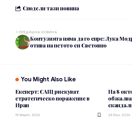
Сподели тази новина
ПРЕДИШНА НОВИНА
Контузията няма да го спре: Лука Мод
отива на петото си Световно
You Might Also Like
Експерт: САЩ рискуват
На 8 ок
стратегическо поражение в
обжалван
Иран
скандалн
18 Март, 2026
24 Юли, 2026