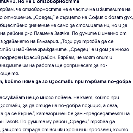
астични, но не и отговорността
 вярвам, че отговорността не е частична и жителите на
о отношение. „Средец“ е сърцето на София с богат дух
бществено значение не само за столицата ни, но и за
на района д-р Пламена Заячка. По думите ѝ именно от
ъздаването на България. „Този дух трябва да се
тво и най-вече гражданите. „Средец“ е и дом за много
подреден красив район. Вярвам, че моят опит и
анизмите им на работа ще допринесат за по-
 още тя.
т, който няма да го изостави при първата по-добра
заслужават нещо много повече. Не кмет, който при
остави, за да отиде на по-добра позиция, а сега,
ка да се върне.“, категоричен бе зам.-председателят на
н Таков. По думите му район „Средец“ трябва да
, защото страда от всички хронични проблеми, които