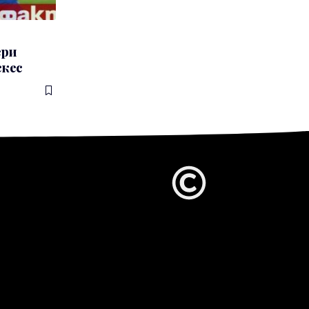
ери
скес