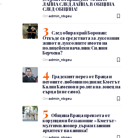
ЛАЙНА СЛЕД ЛАЙНА, В ОБЩИНА
СЛЕД ОБЩИНА!
От
admin_nbgeu
След обира край Борован:
Откъде са средствата за луксозния
живот и луксозните имоти на
полицейски началник Силвия
Берчева?
От
admin_nbgeu
Градският нерез от Враца и
неговите любовни подвизи: Кметът
Калин Каменов в ролята на ловец на
сърца (и не само).
От
admin_nbgeu
Община Враца превзета от
корупция и беззаконие – Кметът-
мултимилионер държи главния
архитект на каишка!
От
admin_nbgeu