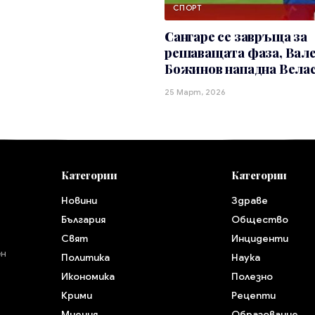
СПОРТ
Сангаре се завръща за
решаващата фаза, Вал
Божинов нападна Вела
25 Март, 2026
Категории
Категории
Новини
Здраве
България
Общество
Свят
Инциденти
ен
Политика
Наука
Икономика
Полезно
Крими
Рецепти
Мнения
Образование