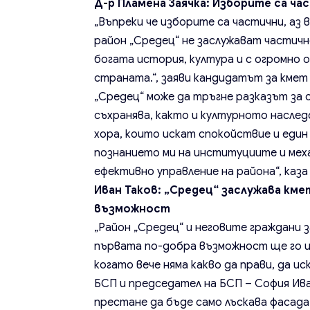
Д-р Пламена Заячка: Изборите са ч
„Въпреки че изборите са частични, аз
район „Средец“ не заслужават частичн
богата история, култура и с огромно о
страната.“, заяви кандидатът за кмет 
„Средец“ може да тръгне разказът за с
съхранява, както и културното наследс
хора, които искат спокойствие и един 
познанието ми на институциите и мех
ефективно управление на района“, каза
Иван Таков: „Средец“ заслужава кме
възможност
„Район „Средец“ и неговите граждани 
първата по-добра възможност ще го из
когато вече няма какво да прави, да ис
БСП и председател на БСП – София Ива
престане да бъде само лъскава фасада