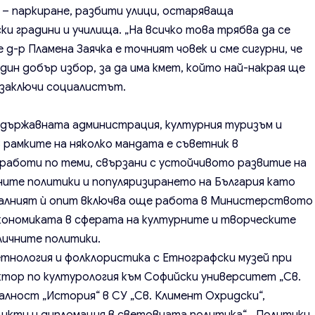
 – паркиране, разбити улици, остаряваща
 градини и училища. „На всичко това трябва да се
 д-р Пламена Заячка е точният човек и сме сигурни, че
дин добър избор, за да има кмет, който най-накрая ще
 заключи социалистът.
в държавната администрация, културния туризъм и
 рамките на няколко мандата е съветник в
работи по теми, свързани с устойчивото развитие на
ните политики и популяризирането на България като
алният ѝ опит включва още работа в Министерството
кономиката в сферата на културните и творческите
личните политики.
етнология и фолклористика с Етнографски музей при
ктор по културология към Софийски университет „Св.
алност „История“ в СУ „Св. Климент Охридски“,