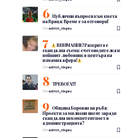
Публични въпроси към кмета
,
на Враца: Време е за отговори!
От
admin_nbgeu
ВНИМАНИЕ! Разкрита е
скандална схема: счетоводителка и
нейният любовник в центъра на
измамна афера!
От
admin_nbgeu
ТРЕВОГА!!!
От
admin_nbgeu
Община Борован на ръба:
Проекти за милиони висят заради
скандална некомпетентност в
администрацията?
От
admin_nbgeu