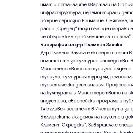
имат и останалите квартали на София
инфраструктура, неремонтирани детски
обърне сериозно внимание. Смятаме, че
район „Средец“ този път ще направи е
се обърне към проблемите на хората“,
Биография на д-р Пламена Заячка
Д-р Пламена Заячка е експерт с опит 
политиките за културно наследство. В
Министерството на туризма, където 
туризма, културния туризъм, регионал
туристическа дестинация. Професион
на културата и Министерството на и
индустрии, европейски програми и пуб
Тя е главен асистент в Института за 
Българската академия на науките и до
Климент Охридски“. Завършила е специ