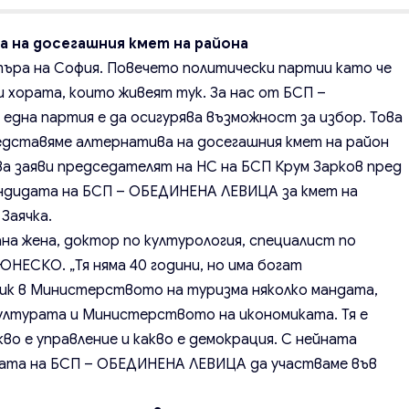
а на досегашния кмет на района
търа на София. Повечето политически партии като че
и хората, които живеят тук. За нас от БСП –
дна партия е да осигурява възможност за избор. Това
едставяме алтернатива на досегашния кмет на район
Това заяви председателят на НС на БСП Крум Зарков пред
андидата на БСП – ОБЕДИНЕНА ЛЕВИЦА за кмет на
Заячка.
ана жена, доктор по културология, специалист по
НЕСКО. „Тя няма 40 години, но има богат
ик в Министерството на туризма няколко мандата,
ултурата и Министерството на икономиката. Тя е
акво е управление и какво е демокрация. С нейната
лата на БСП – ОБЕДИНЕНА ЛЕВИЦА да участваме във