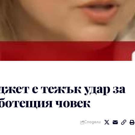
жет е тежък удар за
аботещия човек
Сподели