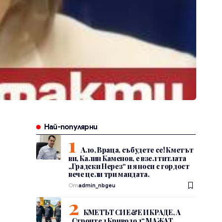
Най-популярни
Ало, Враца, събудете се! Кметът
ви, Калин Каменов, е взел титлата
„Градски Нерез“ и я носи с гордост
вече цели три мандата.
От
admin_nbgeu
КМЕТЪТ СИ Е&Е И КРАДЕ, А
„Строител Криводол“ МАЖАТ