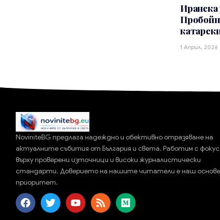
Иранска 
Пробойна
катарски
1 Април, 2026
NoviniteBG предлага надеждно и обективно отразяване на
актуалните събития от България и света. Работим с фокус
върху проверени източници и високи журналистически
стандарти. Доверието на нашите читатели е наш основ
приоритет.