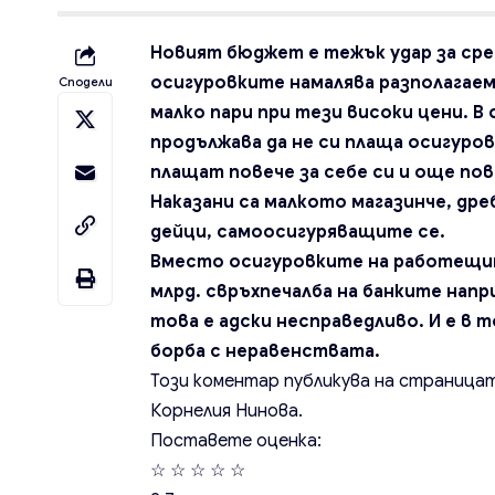
Новият бюджет е тежък удар за сре
осигуровките намалява разполагае
Сподели
малко пари при тези високи цени. 
продължава да не си плаща осигуро
плащат повече за себе си и още по
Наказани са малкото магазинче, др
дейци, самоосигуряващите се.
Вместо осигуровките на работещите
млрд. свръхпечалба на банките напр
това е адски несправедливо. И е в
борба с неравенствата.
Този коментар публикува на страницат
Корнелия Нинова.
Поставете оценка:
☆
☆
☆
☆
☆