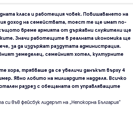
дната класа и работещия човек. Повишаването на
мия доход на семействата, тоест те ще имат по-
В същото време армията от държавни служители ще
вките. Значи работещите в реалната икономика ще
вече, за да издържат раздутата администрация.
ебният земеделец, семейният хотел, културните
 хора, трябваше да се увеличи данъкът върху 4
имер. Явно лобито на милиардите надделя. Всичко
 тотален разрез с обещаната от управляващите
а си във фейсбук лидерът на „Непокорна България“