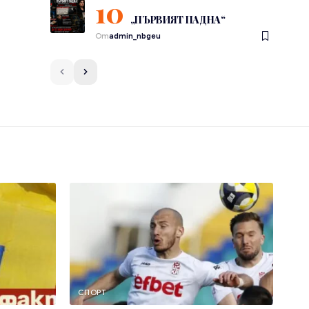
„ПЪРВИЯТ ПАДНА“
От
admin_nbgeu
СПОРТ