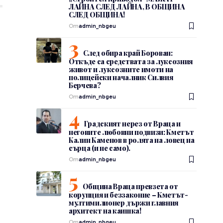
ЛАЙНА СЛЕД ЛАЙНА, В ОБЩИНА
СЛЕД ОБЩИНА!
От
admin_nbgeu
След обира край Борован:
Откъде са средствата за луксозния
живот и луксозните имоти на
полицейски началник Силвия
Берчева?
От
admin_nbgeu
Градският нерез от Враца и
неговите любовни подвизи: Кметът
Калин Каменов в ролята на ловец на
сърца (и не само).
От
admin_nbgeu
Община Враца превзета от
корупция и беззаконие – Кметът-
мултимилионер държи главния
архитект на каишка!
От
admin_nbgeu