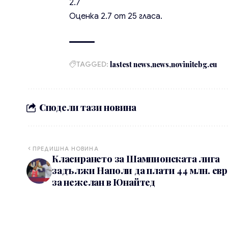
2.7
Оценка
2.7
от
25
гласа.
TAGGED:
lastest news
news
novinitebg.eu
Сподели тази новина
ПРЕДИШНА НОВИНА
Класирането за Шампионската лига
задължи Наполи да плати 44 млн. евр
за нежелан в Юнайтед