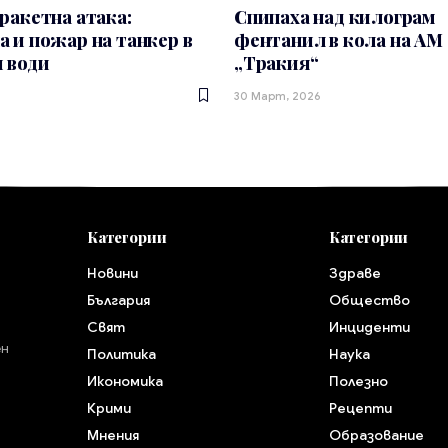
ракетна атака:
Спипаха над килограм
 и пожар на танкер в
фентанил в кола на АМ
 води
„Тракия“
30 Март, 2026
Категории
Категории
Новини
Здраве
България
Общество
Свят
Инциденти
ен
Политика
Наука
Икономика
Полезно
Крими
Рецепти
Мнения
Образование