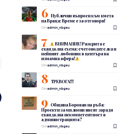
Публични въпроси към кмета
на Враца: Време е за отговори!
От
admin_nbgeu
ВНИМАНИЕ! Разкрита е
скандална схема: счетоводителка и
нейният любовник в центъра на
измамна афера!
От
admin_nbgeu
ТРЕВОГА!!!
От
admin_nbgeu
Община Борован на ръба:
Проекти за милиони висят заради
скандална некомпетентност в
администрацията?
От
admin_nbgeu