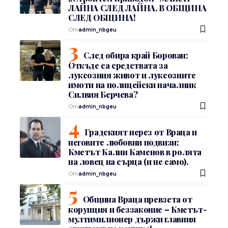
ЛАЙНА СЛЕД ЛАЙНА, В ОБЩИНА
СЛЕД ОБЩИНА!
От
admin_nbgeu
След обира край Борован:
Откъде са средствата за
луксозния живот и луксозните
имоти на полицейски началник
Силвия Берчева?
От
admin_nbgeu
Градският нерез от Враца и
неговите любовни подвизи:
Кметът Калин Каменов в ролята
на ловец на сърца (и не само).
От
admin_nbgeu
Община Враца превзета от
корупция и беззаконие – Кметът-
мултимилионер държи главния