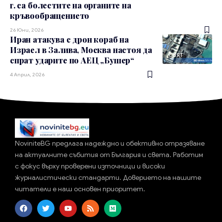
г. са болестите на органите на
кръвообращението
26 Юни, 2026
Иран атакува с дрон кораб на
Израел в Залива, Москва настоя да
СВЯТ
спрат ударите по АЕЦ „Бушер“
4 Април, 2026
NoviniteBG предлага надеждно и обективно отразяване
на актуалните събития от България и света. Работим
с фокус върху проверени източници и високи
журналистически стандарти. Доверието на нашите
читатели е наш основен приоритет.