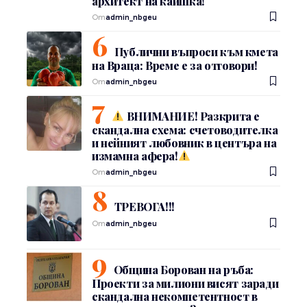
архитект на каишка!
От
admin_nbgeu
Публични въпроси към кмета
на Враца: Време е за отговори!
От
admin_nbgeu
ВНИМАНИЕ! Разкрита е
скандална схема: счетоводителка
и нейният любовник в центъра на
измамна афера!
От
admin_nbgeu
ТРЕВОГА!!!
От
admin_nbgeu
Община Борован на ръба:
Проекти за милиони висят заради
скандална некомпетентност в