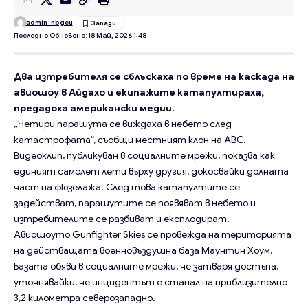
admin_nbgeu
Последно Обновено: 18 Май, 2026 1:48
Два изтребителя се сблъскаха по време на каскада на
авиошоу в Айдахо и екипажите катапултираха,
предадоха американски медии.
„Четири парашута се виждаха в небето след
катастрофата“, съобщи местният клон на ABC.
Видеоклип, публикуван в социалните мрежи, показва как
единият самолет лети върху другия, докосвайки долната
част на фюзелажа. След това катапултите се
задействат, парашутите се появяват в небето и
изтребителите се разбиват и експлодират.
Авиошоуто Gunfighter Skies се провежда на територията
на действащата военновъздушна база Маунтин Хоум.
Базата обяви в социалните мрежи, че затваря достъпа,
уточнявайки, че инцидентът е станал на приблизително
3,2 километра северозападно.