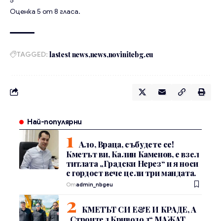
Оценка
5
от
8
гласа.
TAGGED:
lastest news
news
novinitebg.eu
Най-популярни
Ало, Враца, събудете се!
Кметът ви, Калин Каменов, е взел
титлата „Градски Нерез“ и я носи
с гордост вече цели три мандата.
От
admin_nbgeu
КМЕТЪТ СИ Е&Е И КРАДЕ, А
„Строител Криводол“ МАЖАТ