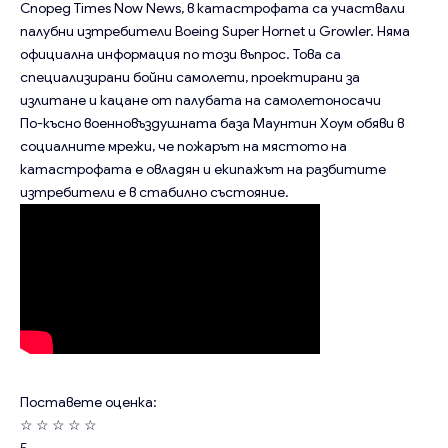
Според Times Now News, в катастрофата са участвали
палубни изтребители Boeing Super Hornet и Growler. Няма
официална информация по този въпрос. Това са
специализирани бойни самолети, проектирани за
излитане и кацане от палубата на самолетоносачи
По-късно военновъздушната база Маунтин Хоум обяви в
социалните мрежи, че пожарът на мястото на
катастрофата е овладян и екипажът на разбитите
изтребители е в стабилно състояние.
Поставете оценка:
☆
☆
☆
☆
☆
5