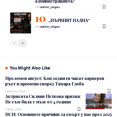
администрацията?
От
admin_nbgeu
„ПЪРВИЯТ ПАДНА“
От
admin_nbgeu
You Might Also Like
Преломен август: Кои зодии ги чакат кариерен
ръст и промени според Тамара Глоба
5 Август, 2026
Актрисата Силвия Петкова призна:
Не съм била с мъж от 4 години
ЛЮБОПИТНО
11 Май, 2026
НСИ: Основните причини за смърт у нас през 2025