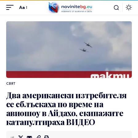
Aa
СВЯТ
Два американски изтребителя
се сблъскаха по време на
авиошоу в Айдахо, екипажите
катапултираха ВИДЕО