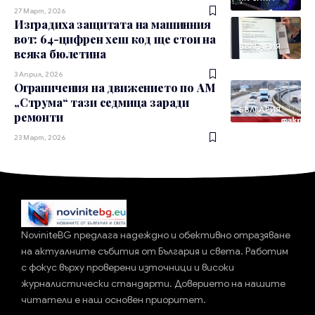
27 Март, 2026
Изградиха защитата на машинния
вот: 64-цифрен хеш код ще стои на
БЪЛГАРИЯ
всяка бюлетина
3 Април, 2026
Ограничения на движението по АМ
„Струма“ тази седмица заради
БЪЛГАРИЯ
ремонти
23 Март, 2026
NoviniteBG предлага надеждно и обективно отразяване
на актуалните събития от България и света. Работим
с фокус върху проверени източници и високи
журналистически стандарти. Доверието на нашите
читатели е наш основен приоритет.