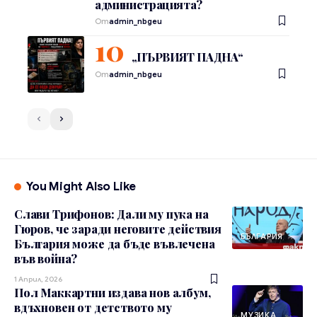
администрацията?
От
admin_nbgeu
„ПЪРВИЯТ ПАДНА“
От
admin_nbgeu
You Might Also Like
Слави Трифонов: Дали му пука на
Гюров, че заради неговите действия
БЪЛГАРИЯ
България може да бъде въвлечена
във война?
1 Април, 2026
Пол Маккартни издава нов албум,
вдъхновен от детството му
МУЗИКА