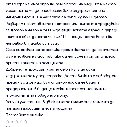
отговоря на многобройните въпроси на медиите, както и
желанието ми да опровергая вече разпространени
неверни версии, ме накараха да публикувам видеото.
Разбирам негативните настроения, които то предизвика,
защото на него не се вижда физическата агресия, заради
която е обаждането ми към 112 – нещо, което всеки би
направил в такава ситуация.
Сега оценявам като грешка преценката си да се опитам
да не позволя на доставчика да напусне мястото преди
пристигането на полицията.
Добре е, че прокуратурата се отказа да иска
задържането му под стража. Доставчикът е освободен
преди час и се надявам спрямо него да не бъдат
предприемани в бъдеще мерки, непропорционални на
тежестта на поведението му.
Всички участници в движението имаме ангажимент да
намалим агресията по пътищата.
Поставете оценка:
☆
☆
☆
☆
☆