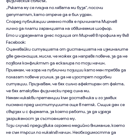
физическия сблъсък.
„Ръката му се плъзна по лявата ми буза“, посочи
депутатът, като отрече да е бил удрян.
Според публикации именно това е причината Мирчев
лично да плати гаранцията на обвиняемия шофьор.
Ето и изразената днес позиция от Мирчев в профила му във
Facebook:
Оценявайки ситуацията от дистанцията на изминалите
две денонощия, мисля, че можех да направя повече, за да не
позволя конфликтът да ескалира по този начин.
Приемам, че хора на публични позиции като мен трябва да
полагат повече усилия, за да не изострят подобни
ситуации. Признавам, че бях силно афектиран от факта,
че бях атакуван физически пред сина ми.
Нямам никакви претенции към доставчика и го заявих
писмено пред институциите още в петък. Същия ден се
свързах и с фирмата, за която работи, за да изразя
загриженост за състоянието му.
Този случай предизвика огромно медийно внимание, което
не съм търсил по никакъв начин. Необходимостта да