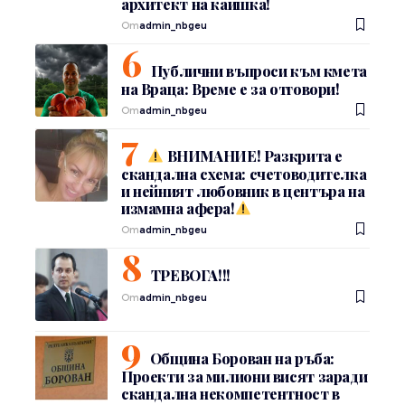
архитект на каишка!
От
admin_nbgeu
Публични въпроси към кмета
на Враца: Време е за отговори!
От
admin_nbgeu
ВНИМАНИЕ! Разкрита е
скандална схема: счетоводителка
и нейният любовник в центъра на
измамна афера!
От
admin_nbgeu
ТРЕВОГА!!!
От
admin_nbgeu
Община Борован на ръба:
Проекти за милиони висят заради
скандална некомпетентност в