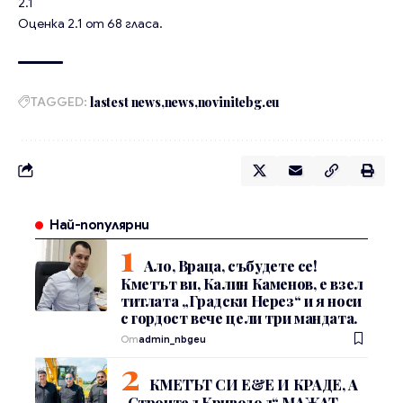
2.1
Оценка
2.1
от
68
гласа.
TAGGED:
lastest news
news
novinitebg.eu
Най-популярни
Ало, Враца, събудете се!
Кметът ви, Калин Каменов, е взел
титлата „Градски Нерез“ и я носи
с гордост вече цели три мандата.
От
admin_nbgeu
КМЕТЪТ СИ Е&Е И КРАДЕ, А
„Строител Криводол“ МАЖАТ