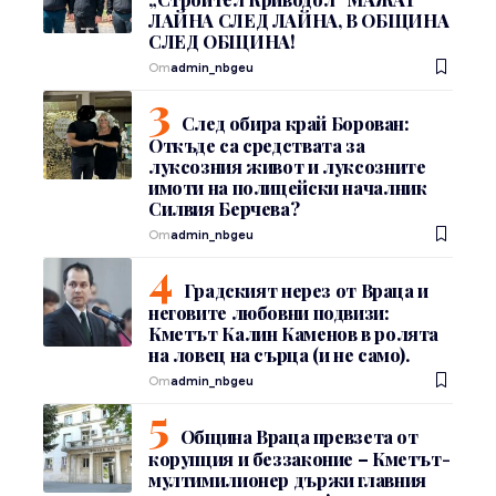
ЛАЙНА СЛЕД ЛАЙНА, В ОБЩИНА
СЛЕД ОБЩИНА!
От
admin_nbgeu
След обира край Борован:
Откъде са средствата за
луксозния живот и луксозните
имоти на полицейски началник
Силвия Берчева?
От
admin_nbgeu
Градският нерез от Враца и
неговите любовни подвизи:
Кметът Калин Каменов в ролята
на ловец на сърца (и не само).
От
admin_nbgeu
Община Враца превзета от
корупция и беззаконие – Кметът-
мултимилионер държи главния