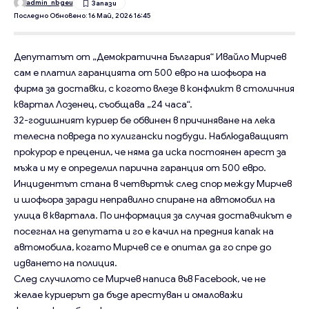
admin_nbgeu
Последно Обновено: 16 Май, 2026 16:45
Депутатът от „Демократична България“ Ивайло Мирчев
сам е платил гаранцията от 500 евро на шофьора на
фирма за доставки, с когото влезе в конфликт в столичния
квартал Лозенец, съобщава „24 часа“.
32-годишният куриер бе обвинен в причиняване на лека
телесна повреда по хулигански подбуди. Наблюдаващият
прокурор е преценил, че няма да иска постоянен арест за
мъжа и му е определил парична гаранция от 500 евро.
Инцидентът стана в четвъртък след спор между Мирчев
и шофьора заради неправилно спиране на автомобил на
улица в квартала. По информация за случая доставчикът е
посегнал на депутата и го е качил на предния капак на
автомобила, когато Мирчев се е опитал да го спре до
идването на полиция.
След случилото се Мирчев написа във Facebook, че не
желае куриерът да бъде арестуван и омаловажи