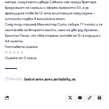
метра, след което изведе Савиньо сам срещу вратаря.
Бразилецът не сгреши и оформи крайното 3:0, а за
французина това бе 12-ата асистенция през сезона –
истински подвиг в английския елит.
След този триумф Манчестър Сити събира 77 точки и се
настанява на второто място, само на две зад Арсенал.
Кристъл Палас, от своя страна, остава на 15-а позиция с
44 пункта.
Поставете оценка:
☆
☆
☆
☆
☆
Оценка от
0
гласа.
TAGGED:
lastest news
news
novinitebg.eu