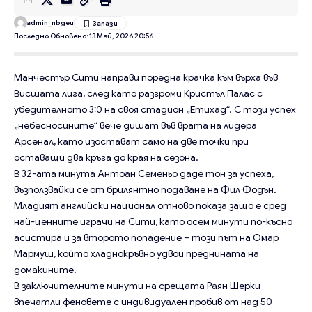
admin_nbgeu
Последно Обновено: 13 Май, 2026 20:56
Манчестър Сити направи поредна крачка към върха във
Висшата лига, след като разгроми Кристъл Палас с
убедителното 3:0 на своя стадион „Етихад“. С този успех
„небесносините“ вече дишат във врата на лидера
Арсенал, като изостават само на две точки при
оставащи два кръга до края на сезона.
В 32-ата минута Антоан Семеньо даде тон за успеха,
възползвайки се от брилянтно подаване на Фил Фодън.
Младият английски национал отново показа защо е сред
най-ценните играчи на Сити, като осем минути по-късно
асистира и за второто попадение – този път на Омар
Мармуш, който хладнокръвно удвои преднината на
домакините.
В заключителните минути на срещата Раян Шерки
впечатли феновете с индивидуален пробив от над 50