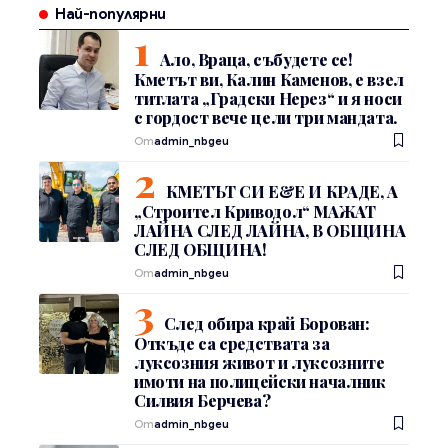
Най-популярни
Ало, Враца, събудете се!
Кметът ви, Калин Каменов, е взел
титлата „Градски Нерез“ и я носи
с гордост вече цели три мандата.
От
admin_nbgeu
КМЕТЪТ СИ Е&Е И КРАДЕ, А
„Строител Криводол“ МАЖАТ
ЛАЙНА СЛЕД ЛАЙНА, В ОБЩИНА
СЛЕД ОБЩИНА!
От
admin_nbgeu
След обира край Борован:
Откъде са средствата за
луксозния живот и луксозните
имоти на полицейски началник
Силвия Берчева?
От
admin_nbgeu