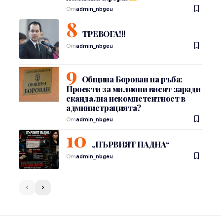
От
admin_nbgeu
ТРЕВОГА!!!
От
admin_nbgeu
Община Борован на ръба:
Проекти за милиони висят заради
скандална некомпетентност в
администрацията?
От
admin_nbgeu
„ПЪРВИЯТ ПАДНА“
От
admin_nbgeu