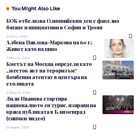
You Might Also Like
БОК отбелязва Олимпийския ден с факелно
бягане и инициативи в София и Троян
22 Юни, 2026
Албена Павлова-Маркова на 60 г.:
Живот като на кино
ЛЮБОПИТНО
7 Август, 2026
Кметът на Москва определи като
„жесток акт на тероризъм“
СВЯТ
бомбения атентат в центъра на
столицата
2 Август, 2026
Лили Иванова стартира
националното си турне, изправи на
ШОУ
крака публиката в Благоевград
(снимки/видео)
26 Март, 2026