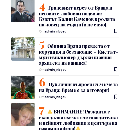
Градският нерез от Враца и
неговите любовни подвизи:
Кметът Калин Каменов в ролята
на ловец на сърца (и не само).
От
admin_nbgeu
Община Враца превзета от
корупция и беззаконие – Кметът-
мултимилионер държи главния
архитект на каишка!
От
admin_nbgeu
Публични въпроси към кмета
на Враца: Време е за отговори!
От
admin_nbgeu
ВНИМАНИЕ! Разкрита е
скандална схема: счетоводителка
и нейният любовник в центъра на
измамна афера!