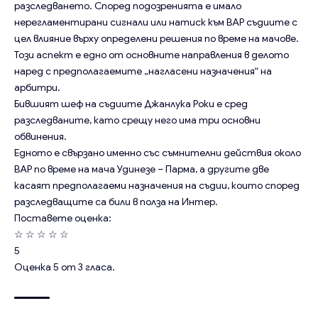
разследването. Според подозренията е имало
нерегламентирани сигнали или натиск към ВАР съдиите с
цел влияние върху определени решения по време на мачове.
Този аспект е едно от основните направления в делото
наред с предполагаемите „нагласени назначения“ на
арбитри.
Бившият шеф на съдиите Джанлука Роки е сред
разследваните, като срещу него има три основни
обвинения.
Едното е свързано именно със съмнителни действия около
ВАР по време на мача Удинезе – Парма, а другите две
касаят предполагаеми назначения на съдии, които според
разследващите са били в полза на Интер.
Поставете оценка:
☆
☆
☆
☆
☆
5
Оценка
5
от
3
гласа.