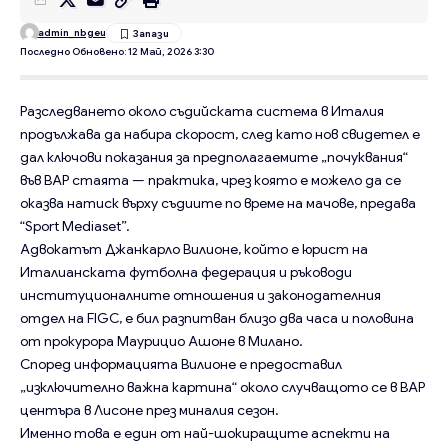
admin_nbgeu
Последно Обновено: 12 Май, 2026 3:30
Разследването около съдийската система в Италия
продължава да набира скорост, след като нов свидетел е
дал ключови показания за предполагаемите „почуквания“
във ВАР стаята — практика, чрез която е можело да се
оказва натиск върху съдиите по време на мачове, предава
“Sport Mediaset”.
Адвокатът Джанкарло Вилионе, който е юрист на
Италианската футболна федерация и ръководи
институционалните отношения и законодателния
отдел на FIGC, е бил разпитван близо два часа и половина
от прокурора Маурицио Ашоне в Милано.
Според информацията Вилионе е предоставил
„изключително важна картина“ около случващото се в ВАР
центъра в Лисоне през миналия сезон.
Именно това е един от най-шокиращите аспекти на