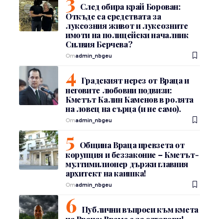
След обира край Борован:
Откъде са средствата за
луксозния живот и луксозните
имоти на полицейски началник
Силвия Берчева?
От
admin_nbgeu
Градският нерез от Враца и
неговите любовни подвизи:
Кметът Калин Каменов в ролята
на ловец на сърца (и не само).
От
admin_nbgeu
Община Враца превзета от
корупция и беззаконие – Кметът-
мултимилионер държи главния
архитект на каишка!
От
admin_nbgeu
Публични въпроси към кмета