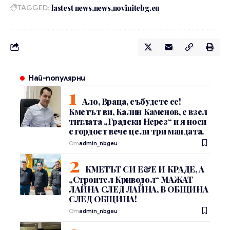
TAGGED:
lastest news
news
novinitebg.eu
Най-популярни
Ало, Враца, събудете се!
Кметът ви, Калин Каменов, е взел
титлата „Градски Нерез“ и я носи
с гордост вече цели три мандата.
От
admin_nbgeu
КМЕТЪТ СИ Е&Е И КРАДЕ, А
„Строител Криводол“ МАЖАТ
ЛАЙНА СЛЕД ЛАЙНА, В ОБЩИНА
СЛЕД ОБЩИНА!
От
admin_nbgeu