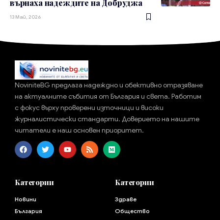
върнаха надеждите на Добруджа
13 Май, 2026
NoviniteBG предлага надеждно и обективно отразяване
на актуалните събития от България и света. Работим
с фокус върху проверени източници и високи
журналистически стандарти. Доверието на нашите
читатели е наш основен приоритет.
Категории
Категории
Новини
Здраве
България
Общество