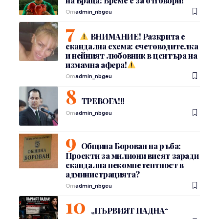
на Враца: Време е за отговори!
От
admin_nbgeu
ВНИМАНИЕ! Разкрита е
скандална схема: счетоводителка
и нейният любовник в центъра на
измамна афера!
От
admin_nbgeu
ТРЕВОГА!!!
От
admin_nbgeu
Община Борован на ръба:
Проекти за милиони висят заради
скандална некомпетентност в
администрацията?
От
admin_nbgeu
„ПЪРВИЯТ ПАДНА“