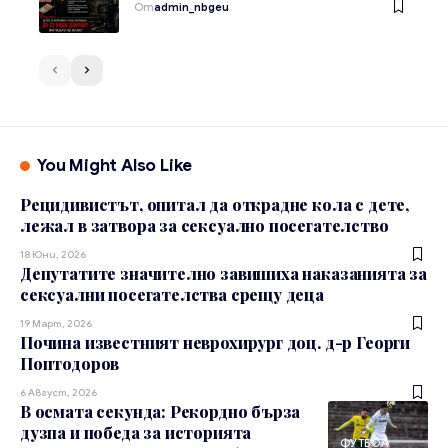
От
admin_nbgeu
You Might Also Like
Рецидивистът, опитал да открадне кола с дете,
лежал в затвора за сексуално посегателство
18 Юни, 2026
Депутатите значително завишиха наказанията за
сексуални посегателства срещу деца
19 Март, 2026
Почина известният неврохирург доц. д-р Георги
Поптодоров
6 Август, 2026
В осмата секунда: Рекордно бърза
дузпа и победа за историята
ФУТБОЛ