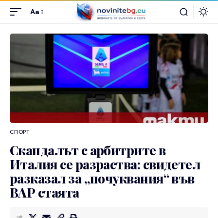
Aa
СПОРТ
Скандалът с арбитрите в
Италия се разраства: свидетел
разказал за „почуквания“ във
ВАР стаята