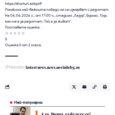
https://shorturl.at/6priP
Понякога най-важните победи не се измерват с резултат.
На 06.06.2026 г., от 17:00 ч., стадион „Лазур“, Бургас. Този
мач не е за резултат. Той е за живот“.
Поставете оценка:
☆
☆
☆
☆
☆
5
Оценка
5
от
2
гласа.
TAGGED:
lastest news
news
novinitebg.eu
Най-популярни
Ало, Враца, събудете се!