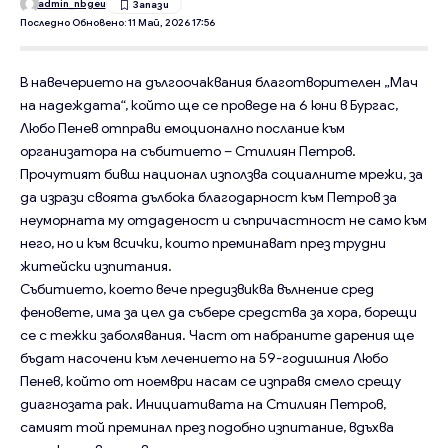
admin_nbgeu
Последно Обновено: 11 Май, 2026 17:56
В навечерието на дългоочаквания благотворителен „Мач
на надеждата“, който ще се проведе на 6 юни в Бургас,
Любо Пенев отправи емоционално послание към
организатора на събитието – Стилиян Петров.
Прочутият бивш национал използва социалните мрежи, за
да изрази своята дълбока благодарност към Петров за
неуморната му отдаденост и съпричастност не само към
него, но и към всички, които преминават през трудни
житейски изпитания.
Събитието, което вече предизвиква вълнение сред
феновете, има за цел да събере средства за хора, борещи
се с тежки заболявания. Част от набраните дарения ще
бъдат насочени към лечението на 59-годишния Любо
Пенев, който от ноември насам се изправя смело срещу
диагнозата рак. Инициативата на Стилиян Петров,
самият той преминал през подобно изпитание, вдъхва