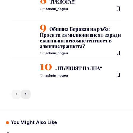
ТРЕВОГА!!!
От
admin_nbgeu
Община Борован на ръба:
Проекти за милиони висят заради
скандална некомпетентност в
администрацията?
От
admin_nbgeu
„ПЪРВИЯТ ПАДНА“
От
admin_nbgeu
You Might Also Like