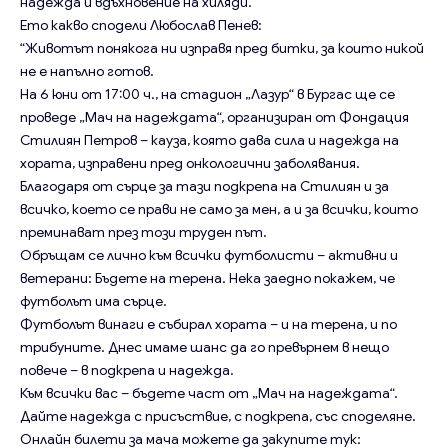
надежда и вдъхновение на хиляди.
Ето какво сподели Любослав Пенев:
“Животът понякога ни изправя пред битки, за които никой
не е напълно готов.
На 6 юни от 17:00 ч., на стадион „Лазур“ в Бургас ще се
проведе „Мач на надеждата“, организиран от Фондация
Стилиян Петров – кауза, която дава сила и надежда на
хората, изправени пред онкологични заболявания.
Благодаря от сърце за тази подкрепа на Стилиян и за
всичко, което се прави не само за мен, а и за всички, които
преминават през този труден път.
Обръщам се лично към всички футболисти – активни и
ветерани: Бъдете на терена. Нека заедно покажем, че
футболът има сърце.
Футболът винаги е събирал хората – и на терена, и по
трибуните. Днес имаме шанс да го превърнем в нещо
повече – в подкрепа и надежда.
Към всички вас – бъдете част от „Мач на надеждата“.
Дайте надежда с присъствие, с подкрепа, със споделяне.
Онлайн билети за мача можете да закупите тук: