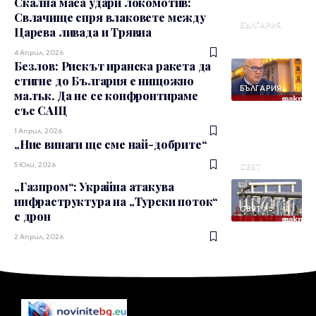
Скална маса удари локомотив:
Свлачище спря влаковете между
БЪЛГАРИЯ
Царева ливада и Трявна
4 Април, 2026
Безлов: Рискът иранска ракета да
стигне до България е нищожно
БЪЛГАРИЯ
малък. Да не се конфронтираме
със САЩ
1 Април, 2026
„Ние винаги ще сме най-добрите“
5 Юли, 2026
СВЯТ
„Газпром“: Украйна атакува
инфраструктура на „Турски поток“
СВЯТ
с дрон
2 Април, 2026