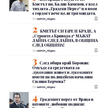
Кметът ви, Калин Каменов, е взел
титлата „Градски Нерез“ и я носи
с гордост вече цели три мандата.
От
admin_nbgeu
КМЕТЪТ СИ Е&Е И КРАДЕ, А
„Строител Криводол“ МАЖАТ
ЛАЙНА СЛЕД ЛАЙНА, В ОБЩИНА
СЛЕД ОБЩИНА!
От
admin_nbgeu
След обира край Борован:
Откъде са средствата за
луксозния живот и луксозните
имоти на полицейски началник
Силвия Берчева?
От
admin_nbgeu
Градският нерез от Враца и
неговите любовни подвизи: