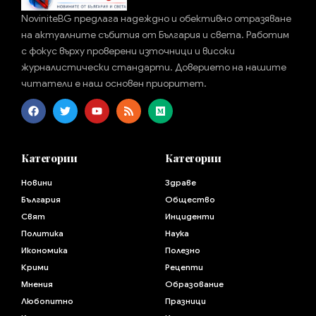
NoviniteBG предлага надеждно и обективно отразяване
на актуалните събития от България и света. Работим
с фокус върху проверени източници и високи
журналистически стандарти. Доверието на нашите
читатели е наш основен приоритет.
Категории
Категории
Новини
Здраве
България
Общество
Свят
Инциденти
Политика
Наука
Икономика
Полезно
Крими
Рецепти
Мнения
Образование
Любопитно
Празници