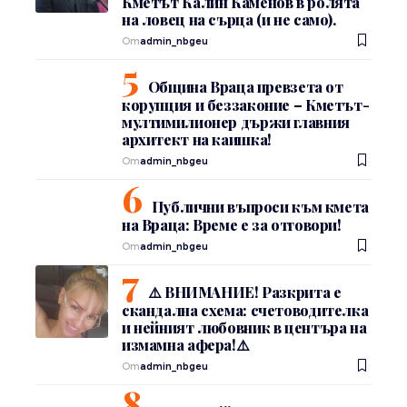
Кметът Калин Каменов в ролята
на ловец на сърца (и не само).
От
admin_nbgeu
Община Враца превзета от
корупция и беззаконие – Кметът-
мултимилионер държи главния
архитект на каишка!
От
admin_nbgeu
Публични въпроси към кмета
на Враца: Време е за отговори!
От
admin_nbgeu
⚠️ ВНИМАНИЕ! Разкрита е
скандална схема: счетоводителка
и нейният любовник в центъра на
измамна афера!⚠️
От
admin_nbgeu