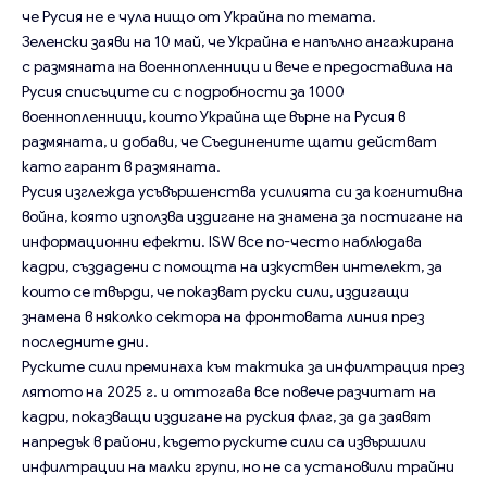
че Русия не е чула нищо от Украйна по темата.
Зеленски заяви на 10 май, че Украйна е напълно ангажирана
с размяната на военнопленници и вече е предоставила на
Русия списъците си с подробности за 1000
военнопленници, които Украйна ще върне на Русия в
размяната, и добави, че Съединените щати действат
като гарант в размяната.
Русия изглежда усъвършенства усилията си за когнитивна
война, която използва издигане на знамена за постигане на
информационни ефекти. ISW все по-често наблюдава
кадри, създадени с помощта на изкуствен интелект, за
които се твърди, че показват руски сили, издигащи
знамена в няколко сектора на фронтовата линия през
последните дни.
Руските сили преминаха към тактика за инфилтрация през
лятото на 2025 г. и оттогава все повече разчитат на
кадри, показващи издигане на руския флаг, за да заявят
напредък в райони, където руските сили са извършили
инфилтрации на малки групи, но не са установили трайни