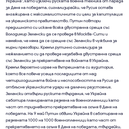
Украйна“, като изключи руската военна техника от парада
за Деня на победата, сигнализирайки, че Русия остава
ангажирана с максималистичните си цели за капитулация
на украинското правителство. Путин повтори
предишното си искане всяка двустранна среща със
Володимир Зеленски да се проведе в Москва-Сити и
намекна, че няма да се срещне със Зеленски в чужбина за
мирни преговори. Кремъл рутинно сигнализира за
нежеланието си да проведе незабавна двустранна среща
със Зеленски за прекратяване на войната в Украйна.
Кремъл вероятно играе на вътрешната си аудитория,
която все повече усеща последиците от над
четиригодишната война и неспособността на Русия да
отблъсне украинските удари на далечни разстояния.
Зеленски отхвърли руските твърдения, че Украйна
саботира планираната размяна на военнопленници като
част от тридневното прекратяване на огъня в Деня на
победата. На 9 май Путин обвини Украйна в саботиране на
размяната 1000 на 1000 военнопленници като част от
прекратяването на огъня в Деня на победата, твърдейки,