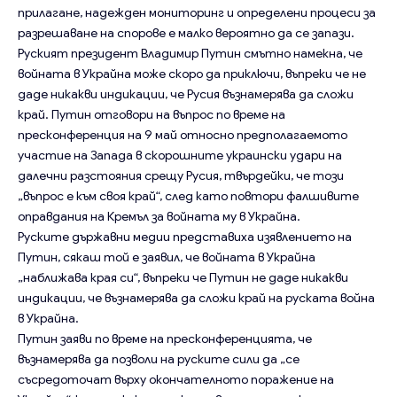
прилагане, надежден мониторинг и определени процеси за
разрешаване на спорове е малко вероятно да се запази.
Руският президент Владимир Путин смътно намекна, че
войната в Украйна може скоро да приключи, въпреки че не
даде никакви индикации, че Русия възнамерява да сложи
край. Путин отговори на въпрос по време на
пресконференция на 9 май относно предполагаемото
участие на Запада в скорошните украински удари на
далечни разстояния срещу Русия, твърдейки, че този
„въпрос е към своя край“, след като повтори фалшивите
оправдания на Кремъл за войната му в Украйна.
Руските държавни медии представиха изявлението на
Путин, сякаш той е заявил, че войната в Украйна
„наближава края си“, въпреки че Путин не даде никакви
индикации, че възнамерява да сложи край на руската война
в Украйна.
Путин заяви по време на пресконференцията, че
възнамерява да позволи на руските сили да „се
съсредоточат върху окончателното поражение на