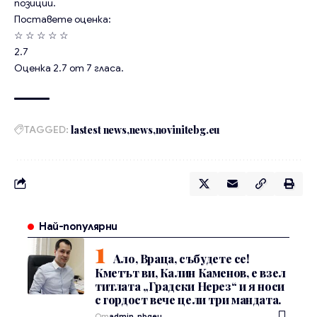
позиции.
Поставете оценка:
☆
☆
☆
☆
☆
2.7
Оценка
2.7
от
7
гласа.
TAGGED:
lastest news
news
novinitebg.eu
Най-популярни
Ало, Враца, събудете се!
Кметът ви, Калин Каменов, е взел
титлата „Градски Нерез“ и я носи
с гордост вече цели три мандата.
От
admin_nbgeu