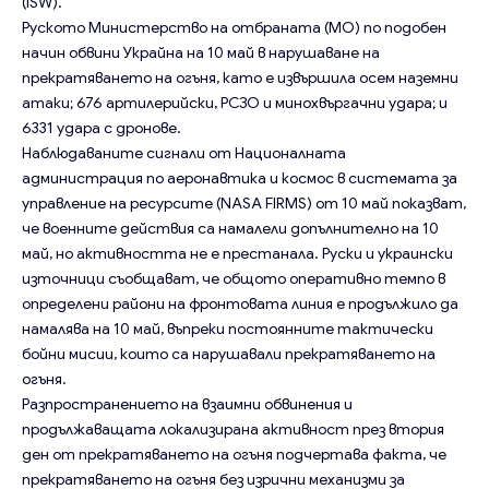
(ISW).
Руското Министерство на отбраната (МО) по подобен
начин обвини Украйна на 10 май в нарушаване на
прекратяването на огъня, като е извършила осем наземни
атаки; 676 артилерийски, РСЗО и минохвъргачни удара; и
6331 удара с дронове.
Наблюдаваните сигнали от Националната
администрация по аеронавтика и космос в системата за
управление на ресурсите (NASA FIRMS) от 10 май показват,
че военните действия са намалели допълнително на 10
май, но активността не е престанала. Руски и украински
източници съобщават, че общото оперативно темпо в
определени райони на фронтовата линия е продължило да
намалява на 10 май, въпреки постоянните тактически
бойни мисии, които са нарушавали прекратяването на
огъня.
Разпространението на взаимни обвинения и
продължаващата локализирана активност през втория
ден от прекратяването на огъня подчертава факта, че
прекратяването на огъня без изрични механизми за