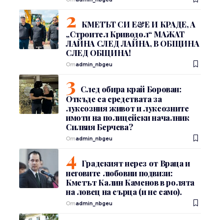
КМЕТЪТ СИ Е&Е И КРАДЕ, А
„Строител Криводол“ МАЖАТ
ЛАЙНА СЛЕД ЛАЙНА, В ОБЩИНА
СЛЕД ОБЩИНА!
От
admin_nbgeu
След обира край Борован:
Откъде са средствата за
луксозния живот и луксозните
имоти на полицейски началник
Силвия Берчева?
От
admin_nbgeu
Градският нерез от Враца и
неговите любовни подвизи:
Кметът Калин Каменов в ролята
на ловец на сърца (и не само).
От
admin_nbgeu