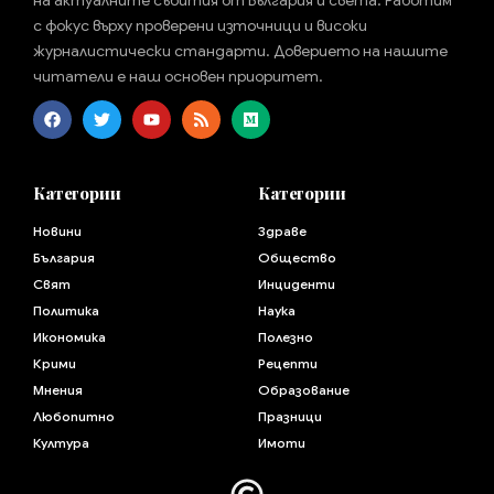
на актуалните събития от България и света. Работим
с фокус върху проверени източници и високи
журналистически стандарти. Доверието на нашите
читатели е наш основен приоритет.
Категории
Категории
Новини
Здраве
България
Общество
Свят
Инциденти
Политика
Наука
Икономика
Полезно
Крими
Рецепти
Мнения
Образование
Любопитно
Празници
Култура
Имоти