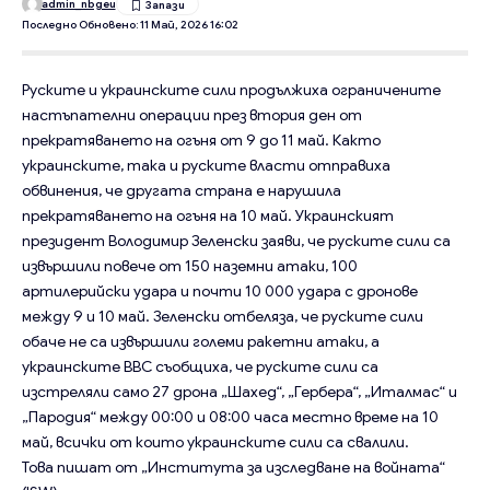
admin_nbgeu
Последно Обновено: 11 Май, 2026 16:02
Руските и украинските сили продължиха ограничените
настъпателни операции през втория ден от
прекратяването на огъня от 9 до 11 май. Както
украинските, така и руските власти отправиха
обвинения, че другата страна е нарушила
прекратяването на огъня на 10 май. Украинският
президент Володимир Зеленски заяви, че руските сили са
извършили повече от 150 наземни атаки, 100
артилерийски удара и почти 10 000 удара с дронове
между 9 и 10 май. Зеленски отбеляза, че руските сили
обаче не са извършили големи ракетни атаки, а
украинските ВВС съобщиха, че руските сили са
изстреляли само 27 дрона „Шахед“, „Гербера“, „Италмас“ и
„Пародия“ между 00:00 и 08:00 часа местно време на 10
май, всички от които украинските сили са свалили.
Това пишат от „Института за изследване на войната“