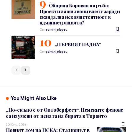
Община Борован на ръба:
Проекти за милиони висят заради
скандална некомпетентност в
администрацията?
От
admin_nbgeu
„ПЪРВИЯТ ПАДНА“
От
admin_nbgeu
You Might Also Like
„По-скъпо е от Октоберфест“. Немските фенове
са изумени от цената на бирата в Торонто
20 Юни, 2026
Новият дом на ЦСКА: Стадионът в