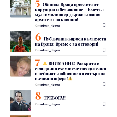
Община Враца превзета от
корупция и беззаконие – Кметът-
мултимилионер държи главния
архитект на каишка!
От
admin_nbgeu
Публични въпроси към кмета
на Враца: Време е за отговори!
От
admin_nbgeu
ВНИМАНИЕ! Разкрита е
скандална схема: счетоводителка
и нейният любовник в центъра на
измамна афера!
От
admin_nbgeu
ТРЕВОГА!!!
От
admin_nbgeu