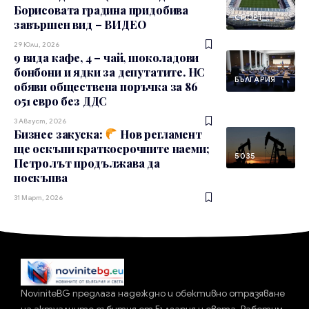
Борисовата градина придобива
СПОРТ
завършен вид – ВИДЕО
29 Юли, 2026
9 вида кафе, 4 – чай, шоколадови
бонбони и ядки за депутатите. НС
БЪЛГАРИЯ
обяви обществена поръчка за 86
051 евро без ДДС
3 Август, 2026
Бизнес закуска:
Нов регламент
ще оскъпи краткосрочните наеми;
5035
Петролът продължава да
поскъпва
31 Март, 2026
NoviniteBG предлага надеждно и обективно отразяване