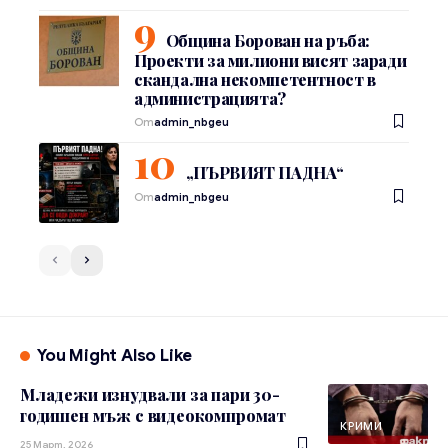
Община Борован на ръба:
Проекти за милиони висят заради
скандална некомпетентност в
администрацията?
От
admin_nbgeu
„ПЪРВИЯТ ПАДНА“
От
admin_nbgeu
You Might Also Like
Младежи изнудвали за пари 30-
годишен мъж с видеокомпромат
КРИМИ
25 Март, 2026