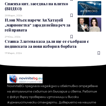
Спасиха кит, заседнал на плитко
(ВИДЕО)
ИНТЕРЕСНО
28 Март, 2026
Илон Мъск нарече Ан Хатауей
„марионетка“ заради нейна реч за
ЛЮБОПИТНО
гей правата
29 Юли, 2026
Станка Златева каза дали ще се съобрази с
подписката за нови избори в борбата
19 Март, 2026
NoviniteBG предлага надеждно и обективно отразяване
на актуалните събития от България и света. Работим
с фокус върху проверени източници и високи
журналистически стандарти. Доверието на нашите