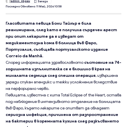
admin_nbgeu
Последно Обновено: 11 Май, 2026 10:58
Гласовитата певица Бони Тайлър е била
реанимирана, след като е получила сърдечен арест
при опит лекарите да я изведат от
медикаментозна кома в болница във Фаро,
Португалия, съобщава португалското издание
Correio da Manhã.
Според информацията здравословното
състояние на 74-
годишната изпълнителка се е влошило в края на
миналата седмица след спешна операция
, извършена
заради спукан апендикс и тежки усложнения вследствие
на перфорирало черво.
Певицата, известна с хита Total Eclipse of the Heart, остава
под наблюдение в интензивното отделение на болницата
във Фаро, където лекарите се опитват да овладеят
сериозна инфекция, причинена от разпространение
на бактерии в коремната кухина след разкъсването