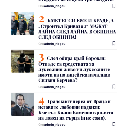
От
admin_nbgeu
КМЕТЪТ СИ Е&Е И КРАДЕ, А
„Строител Криводол“ МАЖАТ
ЛАЙНА СЛЕД ЛАЙНА, В ОБЩИНА
СЛЕД ОБЩИНА!
От
admin_nbgeu
След обира край Борован:
Откъде са средствата за
луксозния живот и луксозните
имоти на полицейски началник
Силвия Берчева?
От
admin_nbgeu
Градският нерез от Враца и
неговите любовни подвизи:
Кметът Калин Каменов в ролята
на ловец на сърца (и не само).
От
admin_nbgeu