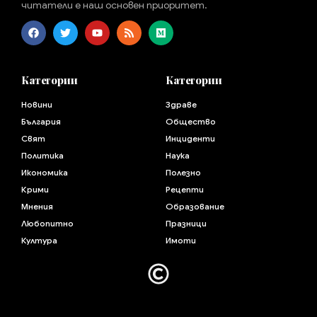
читатели е наш основен приоритет.
Категории
Категории
Новини
Здраве
България
Общество
Свят
Инциденти
Политика
Наука
Икономика
Полезно
Крими
Рецепти
Мнения
Образование
Любопитно
Празници
Култура
Имоти