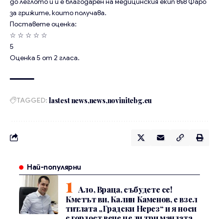
до леглото ѝ и е благодарен на медицинския екип във Фаро
за грижите, които получава.
Поставете оценка:
☆
☆
☆
☆
☆
5
Оценка
5
от
2
гласа.
TAGGED:
lastest news
news
novinitebg.eu
Най-популярни
Ало, Враца, събудете се!
Кметът ви, Калин Каменов, е взел
титлата „Градски Нерез“ и я носи
с гордост вече цели три мандата.