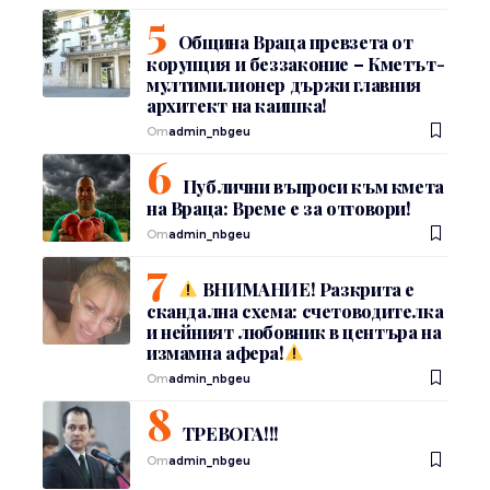
Община Враца превзета от
корупция и беззаконие – Кметът-
мултимилионер държи главния
архитект на каишка!
От
admin_nbgeu
Публични въпроси към кмета
на Враца: Време е за отговори!
От
admin_nbgeu
ВНИМАНИЕ! Разкрита е
скандална схема: счетоводителка
и нейният любовник в центъра на
измамна афера!
От
admin_nbgeu
ТРЕВОГА!!!
От
admin_nbgeu