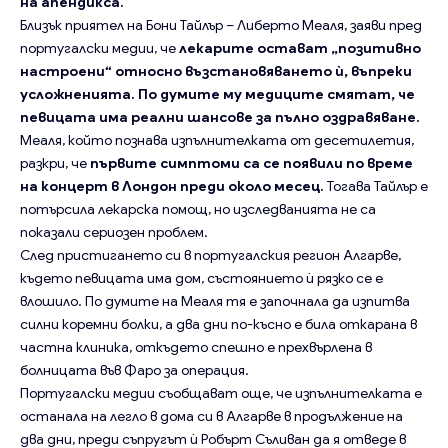
на апендикса.
Близък приятел на Бони Тайлър – Либерто Меаля, заяви пред
португалски медии, че
лекарите остават „позитивно
настроени“ относно възстановяването ѝ, въпреки
усложненията. По думите му медиците смятат, че
певицата има реални шансове за пълно оздравяване.
Меаля, който познава изпълнителката от десетилетия,
разкри, че
първите симптоми са се появили по време
на концерт в Лондон преди около месец.
Тогава Тайлър е
потърсила лекарска помощ, но изследванията не са
показали сериозен проблем.
След пристигането си в португалския регион Алгарве,
където певицата има дом, състоянието ѝ рязко се е
влошило. По думите на Меаля тя е започнала да изпитва
силни коремни болки, а два дни по-късно е била откарана в
частна клиника, откъдето спешно е прехвърлена в
болницата във Фаро за операция.
Португалски медии съобщават още, че изпълнителката е
останала на легло в дома си в Алгарве в продължение на
два дни, преди съпругът ѝ Робърт Съливан да я отведе в