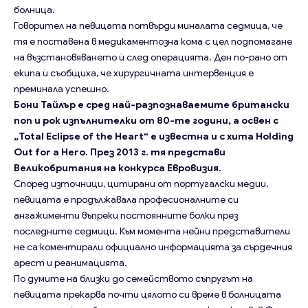
болница.
Говорител на певицата потвърди миналата седмица, че
тя е поставена в медикаментозна кома с цел подпомагане
на възстановяването ѝ след операцията. Ден по-рано от
екипа ѝ съобщиха, че хирургичната интервенция е
преминала успешно.
Бони Тайлър е сред най-разпознаваемите британски
поп и рок изпълнителки от 80-те години, а освен с
„Total Eclipse of the Heart“ е известна и с хита Holding
Out for a Hero. През 2013 г. тя представи
Великобритания на конкурса Евровизия.
Според източници, цитирани от португалски медии,
певицата е продължавала професионалните си
ангажименти въпреки постоянните болки през
последните седмици. Към момента нейни представители
не са коментирали официално информацията за сърдечния
арест и реанимацията.
По думите на близки до семейството съпругът на
певицата прекарва почти цялото си време в болницата