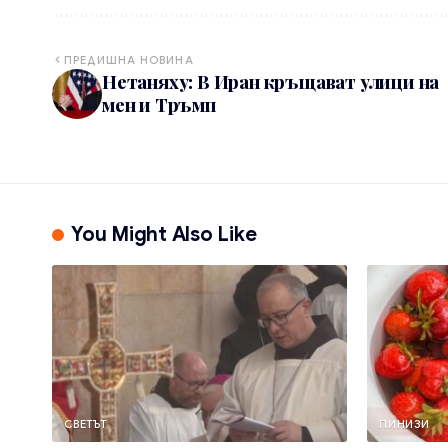
ПРЕДИШНА НОВИНА
Нетаняху: В Иран кръщават улици на
мен и Тръмп
You Might Also Like
СВЕТЪТ
ПИНИЗИ