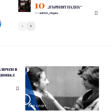
„ПЪРВИЯТ ПАДНА“
От
admin_nbgeu
уличен в
ционал
ОЩЕ СПОРТ