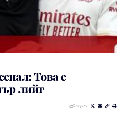
енал: Това е
иър лийг
Сподели