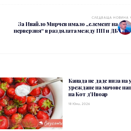
СЛЕДВАЩА НОВИНА
За Ивайло Мирчев имало „елемент на
перверзия“ в раздялата между ПП и ДБ
Канада не даде виза на 
уреждане на мачове на
на Кот д’Ивоар
18 Юни, 2026