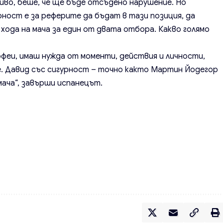
живо, беше, че ще бъде отсъдено нарушение. Но
рност е за реферите да бъдат в тази позиция, да
хода на мача за един от двата отбора. Какво голямо
.
офеи, имаш нужда от моменти, действия и личности,
е. Давид със сигурност – точно както Мартин Йодегор
мача“, завърши испанецът.