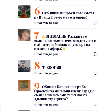
Публични въпроси към кмета
на Враца: Време е за отговори!
От
admin_nbgeu
ВНИМАНИЕ! Разкрита е
скандална схема: счетоводителка и
нейният любовник в центъра на
измамна афера!
От
admin_nbgeu
ТРЕВОГА!!!
От
admin_nbgeu
Община Борован на ръба:
Проекти за милиони висят заради
скандална некомпетентност в
администрацията?
От
admin_nbgeu