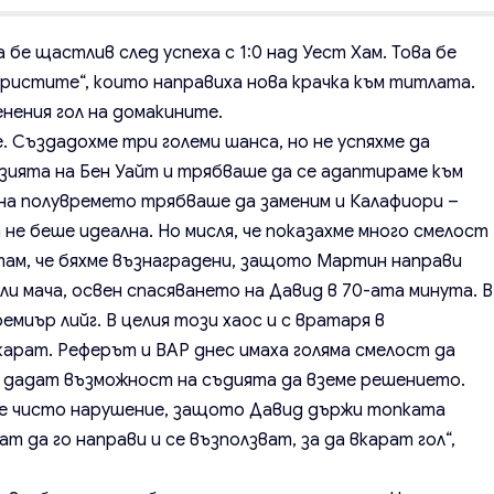
е щастлив след успеха с 1:0 над Уест Хам. Това бе
ристите“, които направиха нова крачка към титлата.
нения гол на домакините.
е. Създадохме три големи шанса, но не успяхме да
зията на Бен Уайт и трябваше да се адаптираме към
 на полувремето трябваше да заменим и Калафиори –
не беше идеална. Но мисля, че показахме много смелост
там, че бяхме възнаградени, защото Мартин направи
ли мача, освен спасяването на Давид в 70-ата минута. В
миър лийг. В целия този хаос и с вратаря в
вкарат. Реферът и ВАР днес имаха голяма смелост да
а дадат възможност на съдията да вземе решението.
ва е чисто нарушение, защото Давид държи топката
ат да го направи и се възползват, за да вкарат гол“,