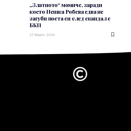
„Златното“ момиче, заради
което Нешка Робева едва не
загуби поста си след скандал с
БКП
27 Март, 2026