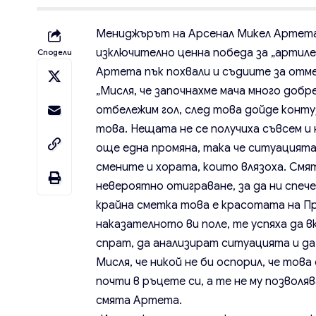
Мениджърът на Арсенал Микел Артета б
изключително ценна победа за „артиле
Сподели
Артета пък похвали и съдиите за отме
„Мисля, че започнахме мача много добр
отбележим гол, след това дойде конту
това. Нещата не се получиха съвсем и
още една промяна, така че ситуацията 
смените и хората, които влязоха. Смя
невероятно отиграване, за да ни спече
крайна сметка това е красотата на Пре
наказателното ви поле, те успяха да 
спрат, да анализират ситуацията и д
Мисля, че никой не би оспорил, че то
почти в ръцете си, а те не му позволяв
смята Артета.