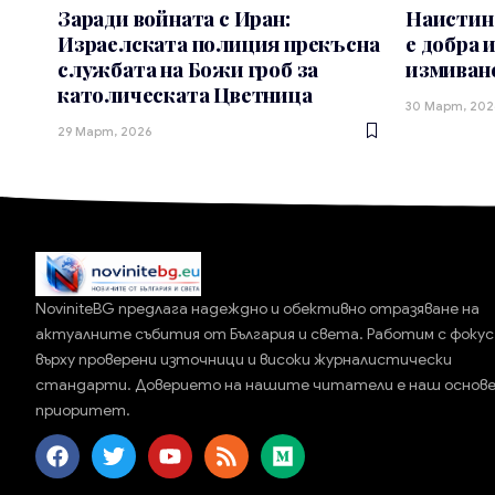
Заради войната с Иран:
Наистина
Израелската полиция прекъсна
е добра 
службата на Божи гроб за
измиване
католическата Цветница
30 Март, 202
29 Март, 2026
NoviniteBG предлага надеждно и обективно отразяване на
актуалните събития от България и света. Работим с фокус
върху проверени източници и високи журналистически
стандарти. Доверието на нашите читатели е наш основ
приоритет.