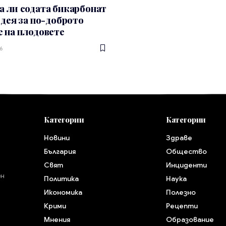
 ли содата бикарбонат
идея за по-доброто
 на плодовете
6
Категории
Категории
Новини
Здраве
България
Общество
Свят
Инциденти
ен
Политика
Наука
Икономика
Полезно
Крими
Рецепти
Мнения
Образование