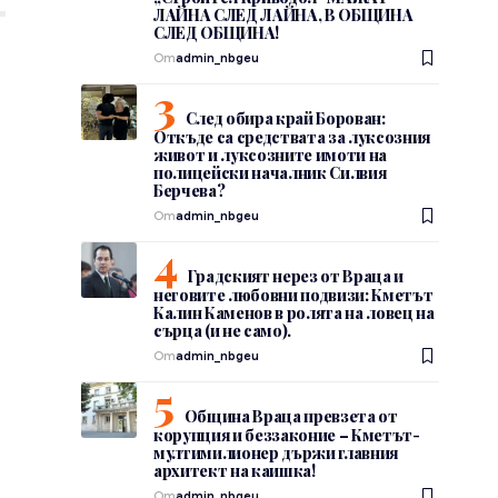
ЛАЙНА СЛЕД ЛАЙНА, В ОБЩИНА
СЛЕД ОБЩИНА!
От
admin_nbgeu
След обира край Борован:
Откъде са средствата за луксозния
живот и луксозните имоти на
полицейски началник Силвия
Берчева?
От
admin_nbgeu
Градският нерез от Враца и
неговите любовни подвизи: Кметът
Калин Каменов в ролята на ловец на
сърца (и не само).
От
admin_nbgeu
Община Враца превзета от
корупция и беззаконие – Кметът-
мултимилионер държи главния
архитект на каишка!
От
admin_nbgeu