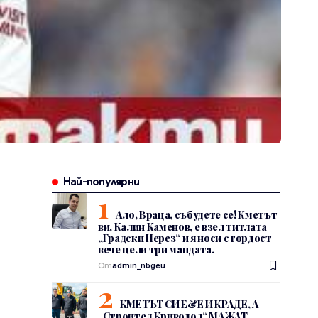
Най-популярни
Ало, Враца, събудете се! Кметът
ви, Калин Каменов, е взел титлата
„Градски Нерез“ и я носи с гордост
вече цели три мандата.
От
admin_nbgeu
КМЕТЪТ СИ Е&Е И КРАДЕ, А
„Строител Криводол“ МАЖАТ