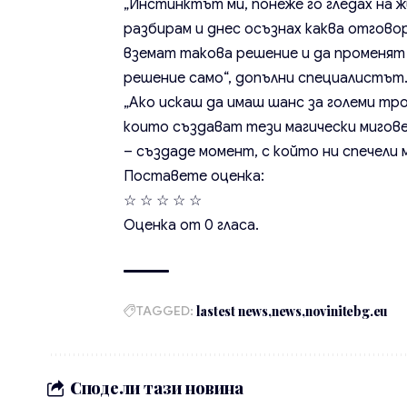
„Инстинктът ми, понеже го гледах на 
разбирам и днес осъзнах каква отгово
вземат такова решение и да променят 
решение само“, допълни специалистът
„Ако искаш да имаш шанс за големи тр
които създават тези магически мигов
– създаде момент, с който ни спечели 
Поставете оценка:
☆
☆
☆
☆
☆
Оценка от
0
гласа.
TAGGED:
lastest news
news
novinitebg.eu
Сподели тази новина