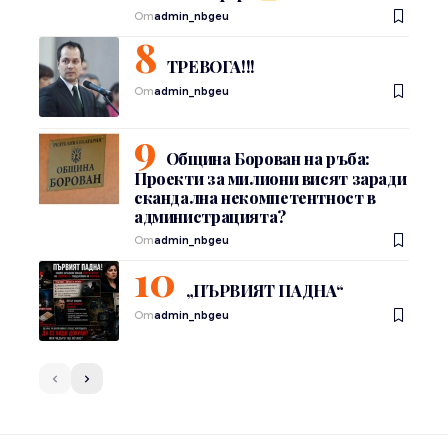
От
admin_nbgeu
ТРЕВОГА!!!
От
admin_nbgeu
Община Борован на ръба:
Проекти за милиони висят заради
скандална некомпетентност в
администрацията?
От
admin_nbgeu
„ПЪРВИЯТ ПАДНА“
От
admin_nbgeu