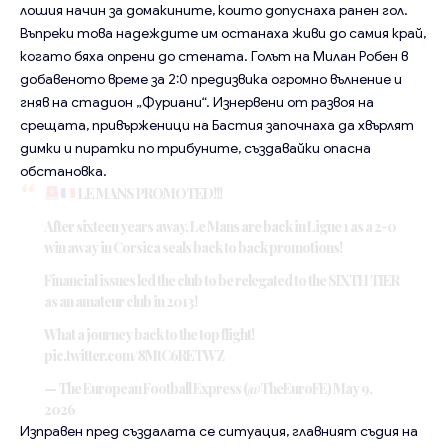
лошия начин за домакините, които допуснаха ранен гол.
Въпреки това надеждите им останаха живи до самия край,
когато бяха опрени до стената. Голът на Милан Робен в
добавеното време за 2:0 предизвика огромно вълнение и
гняв на стадион „Фуриани“. Изнервени от развоя на
срещата, привърженици на Бастия започнаха да хвърлят
димки и пиратки по трибуните, създавайки опасна
обстановка.
LE MANS PROMOTED!!!
After sixteen years away, Le Mans are back in Ligue 1 as a 2-0
win away in Corsica seals back to back promotions!
Financial issues led the club to be relegated to the SIXTH TIER
as an amateur club in 2013!
What a journey back to the top flight!
pic.twitter.com/8MtC6RETWZ
— The European Football Express (@TheEuroFE)
May 9,
2026
Изправен пред създалата се ситуация, главният съдия на