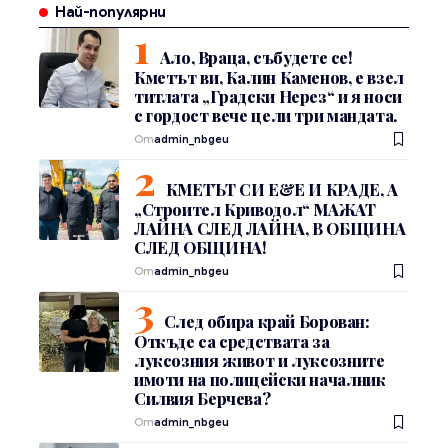
Най-популярни
Ало, Враца, събудете се!
Кметът ви, Калин Каменов, е взел
титлата „Градски Нерез“ и я носи
с гордост вече цели три мандата.
От
admin_nbgeu
КМЕТЪТ СИ Е&Е И КРАДЕ, А
„Строител Криводол“ МАЖАТ
ЛАЙНА СЛЕД ЛАЙНА, В ОБЩИНА
СЛЕД ОБЩИНА!
От
admin_nbgeu
След обира край Борован:
Откъде са средствата за
луксозния живот и луксозните
имоти на полицейски началник
Силвия Берчева?
От
admin_nbgeu