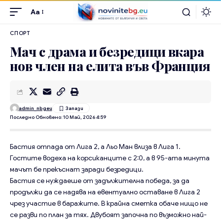
Aa
СПОРТ
Мач с драма и безредици вкара
нов член на елита във Франция
admin_nbgeu
Последно Обновено: 10 Май, 2026 4:59
Бастия отпада от Лига 2, а Льо Ман влиза в Лига 1.
Гостите водеха на корсиканците с 2:0, а в 95-ата минута
мачът бе прекъснат заради безредици.
Бастия се нуждаеше от задължителна победа, за да
продължи да се надява на евентуално оставане в Лига 2
чрез участие в баражите. В крайна сметка обаче нищо не
се разви по план за тях. Двубоят започна по възможно най-