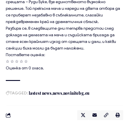
срещата – Руди Буке, взе единственото възможно
решение. Той прекъсна мача и нареди на двата отбора да
се приберат незабавно в съблекалните, слагайки
преждевременен край на драматичния сблъсък.
Разбира се, в следващите дни тепърва предстои след
доклада на делегата на мача и съдийската бригада да
стане ясен крайният изход от срещата и дали, и какви
санкции биха могли да бъдат наложени.
Поставете оценка:
☆
☆
☆
☆
☆
Оценка от
0
гласа.
TAGGED:
lastest news
news
novinitebg.eu