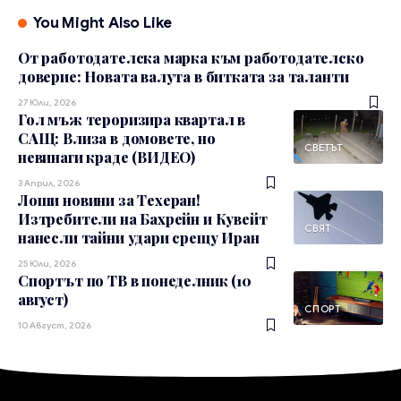
You Might Also Like
От работодателска марка към работодателско
доверие: Новата валута в битката за таланти
27 Юли, 2026
Гол мъж тероризира квартал в
САЩ: Влиза в домовете, но
СВЕТЪТ
невинаги краде (ВИДЕО)
3 Април, 2026
Лоши новини за Техеран!
Изтребители на Бахрейн и Кувейт
СВЯТ
нанесли тайни удари срещу Иран
25 Юли, 2026
Спортът по ТВ в понеделник (10
август)
СПОРТ
10 Август, 2026