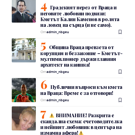
Градският нерез от Враца и
неговите любовни подвизи:
Кметът Калин Каменов в ролята
на ловец на сърца (и не само).
От
admin_nbgeu
Община Враца превзета от
корупция и беззаконие – Кметът-
мултимилионер държи главния
архитект на каишка!
От
admin_nbgeu
Публични въпроси към кмета
на Враца: Време е за отговори!
От
admin_nbgeu
ВНИМАНИЕ! Разкрита е
скандална схема: счетоводителка
и нейният любовник в центъра на
измамна афера!