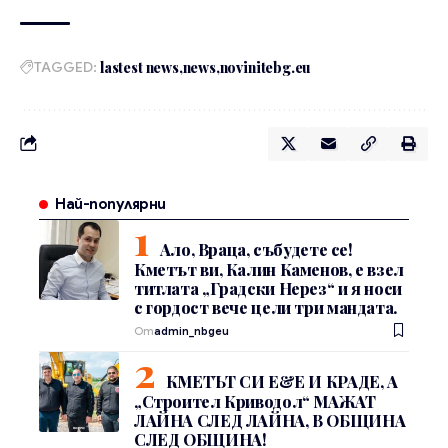
TAGGED:
lastest news
news
novinitebg.eu
Най-популярни
Ало, Враца, събудете се!
Кметът ви, Калин Каменов, е взел
титлата „Градски Нерез“ и я носи
с гордост вече цели три мандата.
От
admin_nbgeu
КМЕТЪТ СИ Е&Е И КРАДЕ, А
„Строител Криводол“ МАЖАТ
ЛАЙНА СЛЕД ЛАЙНА, В ОБЩИНА
СЛЕД ОБЩИНА!