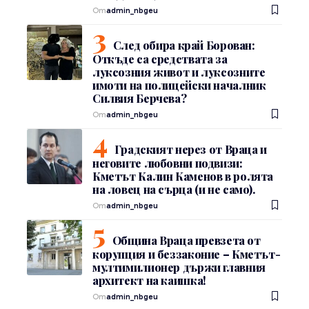
От
admin_nbgeu
След обира край Борован:
Откъде са средствата за
луксозния живот и луксозните
имоти на полицейски началник
Силвия Берчева?
От
admin_nbgeu
Градският нерез от Враца и
неговите любовни подвизи:
Кметът Калин Каменов в ролята
на ловец на сърца (и не само).
От
admin_nbgeu
Община Враца превзета от
корупция и беззаконие – Кметът-
мултимилионер държи главния
архитект на каишка!
От
admin_nbgeu