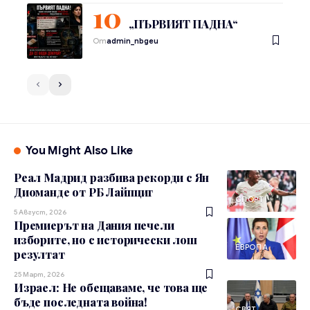
„ПЪРВИЯТ ПАДНА“
От
admin_nbgeu
You Might Also Like
Реал Мадрид разбива рекорди с Ян
Диоманде от РБ Лайпциг
СПОРТ
5 Август, 2026
Премиерът на Дания печели
изборите, но с исторически лош
ЕВРОПА
резултат
25 Март, 2026
Израел: Не обещаваме, че това ще
бъде последната война!
СВЯТ