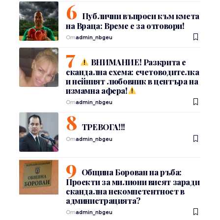
Публични въпроси към кмета
на Враца: Време е за отговори!
От
admin_nbgeu
ВНИМАНИЕ! Разкрита е
скандална схема: счетоводителка
и нейният любовник в центъра на
измамна афера!
От
admin_nbgeu
ТРЕВОГА!!!
От
admin_nbgeu
Община Борован на ръба:
Проекти за милиони висят заради
скандална некомпетентност в
администрацията?
От
admin_nbgeu