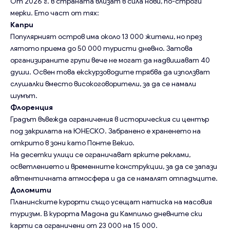
От 2026 г. в страната влизат в сила нови, по-строги
мерки. Ето част от тях:
Капри
Популярният остров има около 13 000 жители, но през
лятото приема до 50 000 туристи дневно. Затова
организираните групи вече не могат да надвишават 40
души. Освен това екскурзоводите трябва да използват
слушалки вместо високоговорители, за да се намали
шумът.
Флоренция
Градът въвежда ограничения в историческия си център
под закрилата на ЮНЕСКО. Забранено е храненето на
открито в зони като Понте Векио.
На десетки улици се ограничават ярките реклами,
осветлението и временните конструкции, за да се запази
автентичната атмосфера и да се намалят отпадъците.
Доломити
Планинските курорти също усещат натиска на масовия
туризъм. В курорта Мадона ди Кампильо дневните ски
карти са ограничени от 23 000 на 15 000.