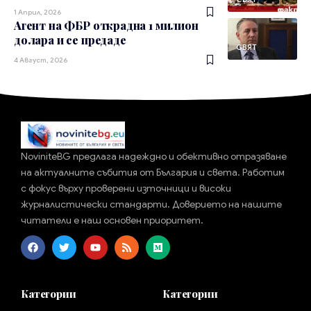
1 Април, 2026
Агент на ФБР открадна 1 милион
долара и се предаде
СВЯТ
4 Август, 2026
NoviniteBG предлага надеждно и обективно отразяване
на актуалните събития от България и света. Работим
с фокус върху проверени източници и високи
журналистически стандарти. Доверието на нашите
читатели е наш основен приоритет.
Категории
Категории