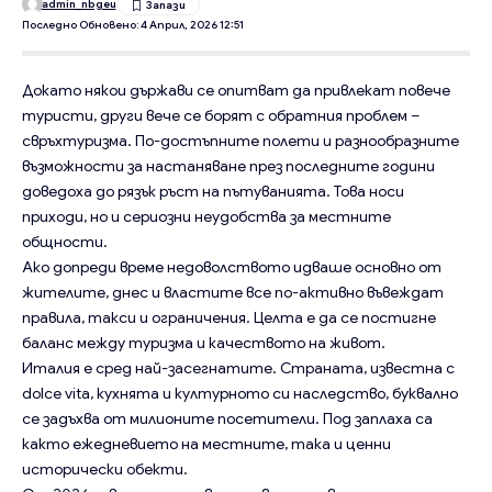
admin_nbgeu
Последно Обновено: 4 Април, 2026 12:51
Докато някои държави се опитват да привлекат повече
туристи, други вече се борят с обратния проблем –
свръхтуризма. По-достъпните полети и разнообразните
възможности за настаняване през последните години
доведоха до рязък ръст на пътуванията. Това носи
приходи, но и сериозни неудобства за местните
общности.
Ако допреди време недоволството идваше основно от
жителите, днес и властите все по-активно въвеждат
правила, такси и ограничения. Целта е да се постигне
баланс между туризма и качеството на живот.
Италия е сред най-засегнатите. Страната, известна с
dolce vita, кухнята и културното си наследство, буквално
се задъхва от милионите посетители. Под заплаха са
както ежедневието на местните, така и ценни
исторически обекти.