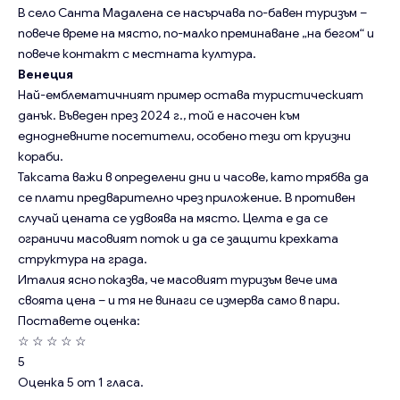
В село Санта Мадалена се насърчава по-бавен туризъм –
повече време на място, по-малко преминаване „на бегом“ и
повече контакт с местната култура.
Венеция
Най-емблематичният пример остава туристическият
данък. Въведен през 2024 г., той е насочен към
еднодневните посетители, особено тези от круизни
кораби.
Таксата важи в определени дни и часове, като трябва да
се плати предварително чрез приложение. В противен
случай цената се удвоява на място. Целта е да се
ограничи масовият поток и да се защити крехката
структура на града.
Италия ясно показва, че масовият туризъм вече има
своята цена – и тя не винаги се измерва само в пари.
Поставете оценка:
☆
☆
☆
☆
☆
5
Оценка
5
от
1
гласа.