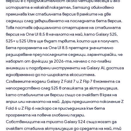
версии е с продължителност около четири месеца и ако
историята е някакъв показател, Samsung обикновено
преминава към стабилната версия в рамките на две
седмици след завършването на последната бета версия.
Това поставя официалното стартиране на стабилната
версия на One UI 8.5 в началото на май, като Galaxy S25,
S25+ и S25 Ultra ще бъдат първите, които ще я получат.
Бета програмата на One UI 8.5 претърпя значително
разширяване през последните седмици, гарантирайки, че
наборът от функции за 2026-та, начело с по-плавни
анимации и подобрени инструменти на Galaxy AI, достига
едновременно до по-широката екосистема.
Сгъваемите модели Galaxy Z Fold 7 и Z Flip 7 в момента са
непосредствено след S25 в опашката за актуализация,
като стабилните им версии също се очакват в края на
април или началото на май. Дори предишното поколение Z
Fold 6 и Z Flip 6 наскоро се присъединиха към бета
програмата на повече глобални пазари.
Собствениците на триото Galaxy S24 също могат да
очакват стабилна актуализация до средата на май, тъй