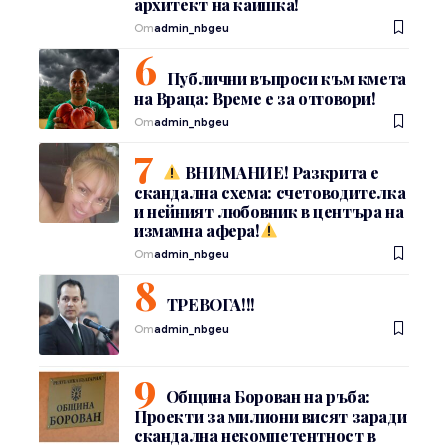
архитект на каишка!
От
admin_nbgeu
Публични въпроси към кмета
на Враца: Време е за отговори!
От
admin_nbgeu
ВНИМАНИЕ! Разкрита е
скандална схема: счетоводителка
и нейният любовник в центъра на
измамна афера!
От
admin_nbgeu
ТРЕВОГА!!!
От
admin_nbgeu
Община Борован на ръба:
Проекти за милиони висят заради
скандална некомпетентност в