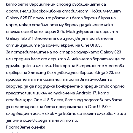
като бета версиите им според съобщенията са
достигнали високо ниво на стабилност. Новоизлезлият
Galaxy S25 FE получи първата си бета версия в края на
март, макар стабилната му версия да закъснее леко
спрямо основната серия S25. Междувременно серията
Galaxy Tab S11 в момента се използва за тестване на
оптимизациите за големи екрани на One UI 8.5.
За потребителите на по-стар хардуер като Galaxy S23
или средния клас от серията A, чакането вероятно ще се
удължи до юни или юли. Наскоро на вътрешните тестови
сървъри на Samsung бяха забелязани версии 8.5 за S23, но
приоритетът на компанията остава най-новият ѝ
хардуер, за да поддържа конкурентно предимство спрямо
предстоящия цикъл на пускане на Android 17. Като
стабилизира One UI 8.5 сега, Samsung подготвя почвата
за стартиране на бета програмата на One UI 9.0 –
следващият голям скок – за който се носят слухове, че ще
започне още в средата на лятото.
Поставете оценка: