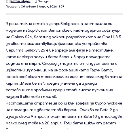
admin_nbgeu
Последно Обновено: 3 Април, 2026 13:59
В решителна стъпка за привеждане на настоящия си
моделен набор в съответствие с най-модерния софтуер
на Galaxy S26, Samsung ускори разработката на One UI 8.5
за своите съществуващи флагмански устройства.
Серията Galaxy S25 е в напреднала фаза на тестване,
като наскоро получи бета версия 8 през последната
седмица на март. Според запознати от индустрията и
известни източници на информация като Тарун Ватс,
южнокорейският технологичен гигант сега следва пътна
карта „Мега бета“, предназначена да изглади
оставащите проблеми преди стабилното пускане на
пазара в световен мащаб.
Настоящата стратегия сочи към график за бързо пускане
на последните две тестови версии. Очаква се Beta 9 да
излезе около 9 април, а окончателната Beta 10 да последва
малко след това на 20 април. Този бета цикъл от десет