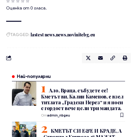
☆
☆
☆
☆
☆
Оценка от
0
гласа.
TAGGED:
lastest news
news
novinitebg.eu
Най-популярни
Ало, Враца, събудете се!
Кметът ви, Калин Каменов, е взел
титлата „Градски Нерез“ и я носи
с гордост вече цели три мандата.
От
admin_nbgeu
КМЕТЪТ СИ Е&Е И КРАДЕ, А
„Строител Криводол“ МАЖАТ