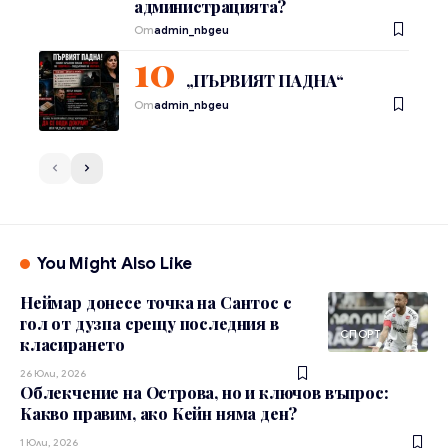
администрацията?
От
admin_nbgeu
„ПЪРВИЯТ ПАДНА“
От
admin_nbgeu
You Might Also Like
Неймар донесе точка на Сантос с
гол от дузпа срещу последния в
СПОРТ
класирането
26 Юли, 2026
Облекчение на Острова, но и ключов въпрос:
Какво правим, ако Кейн няма ден?
1 Юли, 2026