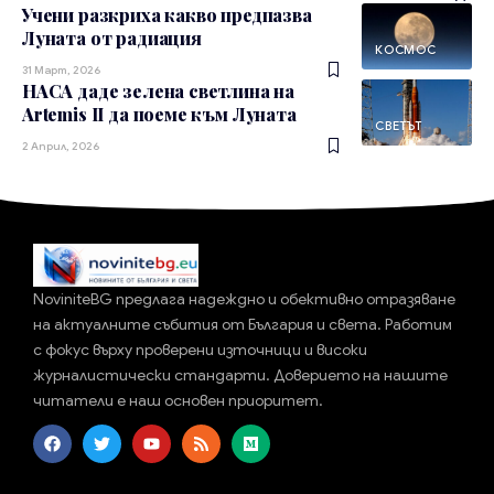
Учени разкриха какво предпазва
Луната от радиация
КОСМОС
31 Март, 2026
НАСА даде зелена светлина на
Artemis II да поеме към Луната
СВЕТЪТ
2 Април, 2026
NoviniteBG предлага надеждно и обективно отразяване
на актуалните събития от България и света. Работим
с фокус върху проверени източници и високи
журналистически стандарти. Доверието на нашите
читатели е наш основен приоритет.