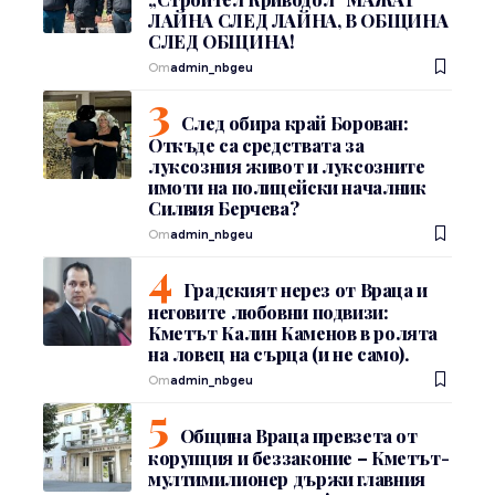
ЛАЙНА СЛЕД ЛАЙНА, В ОБЩИНА
СЛЕД ОБЩИНА!
От
admin_nbgeu
След обира край Борован:
Откъде са средствата за
луксозния живот и луксозните
имоти на полицейски началник
Силвия Берчева?
От
admin_nbgeu
Градският нерез от Враца и
неговите любовни подвизи:
Кметът Калин Каменов в ролята
на ловец на сърца (и не само).
От
admin_nbgeu
Община Враца превзета от
корупция и беззаконие – Кметът-
мултимилионер държи главния