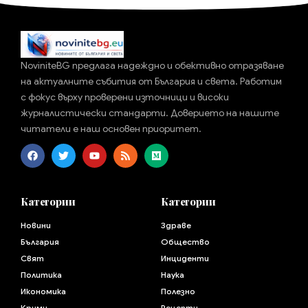
NoviniteBG предлага надеждно и обективно отразяване
на актуалните събития от България и света. Работим
с фокус върху проверени източници и високи
журналистически стандарти. Доверието на нашите
читатели е наш основен приоритет.
Категории
Категории
Новини
Здраве
България
Общество
Свят
Инциденти
Политика
Наука
Икономика
Полезно
Крими
Рецепти