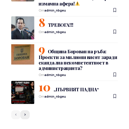
измамна афера!
От
admin_nbgeu
ТРЕВОГА!!!
От
admin_nbgeu
Община Борован на ръба:
Проекти за милиони висят заради
скандална некомпетентност в
администрацията?
От
admin_nbgeu
„ПЪРВИЯТ ПАДНА“
От
admin_nbgeu