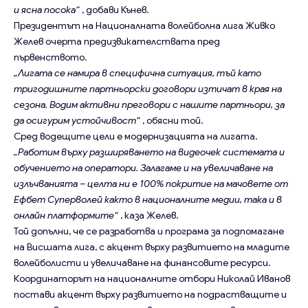
и ясна посока“
, добави Кънев.
Президентът на Националната волейболна лига Живко
Желев очерта предизвикателствата пред
първенството.
„Лигата се намира в специфична ситуация, тъй като
тригодишните партньорски договори изтичат в края на
сезона. Водим активни преговори с нашите партньори, за
да осигурим устойчивост“
, обясни той.
Сред водещите цели е модернизацията на лигата.
„Работим върху разширяването на видеочек системата и
обучението на оператори. Залагаме и на увеличаване на
излъчванията – целта ни е 100% покритие на мачовете от
Ефбет Суперволей както в националните медии, така и в
онлайн платформите“
, каза Желев.
Той допълни, че се разработва и програма за подпомагане
на Висшата лига, с акцент върху развитието на младите
волейболисти и увеличаване на финансовите ресурси.
Координаторът на националните отбори Николай Иванов
постави акцент върху развитието на подрастващите и