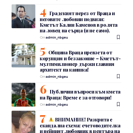
Градският нерез от Враца и
неговите любовни подвизи:
Кметът Калин Каменов в ролята
на ловец на сърца (и не само).
От
admin_nbgeu
Община Враца превзета от
корупция и беззаконие – Кметът-
мултимилионер държи главния
архитект на каишка!
От
admin_nbgeu
Публични въпроси към кмета
на Враца: Време е за отговори!
От
admin_nbgeu
ВНИМАНИЕ! Разкрита е
скандална схема: счетоводителка
и нейният любовник в центъра на