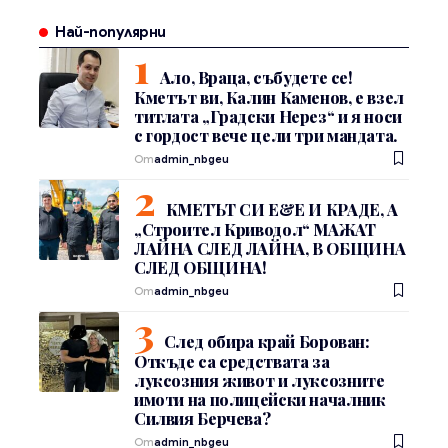
Най-популярни
Ало, Враца, събудете се!
Кметът ви, Калин Каменов, е взел
титлата „Градски Нерез“ и я носи
с гордост вече цели три мандата.
От
admin_nbgeu
КМЕТЪТ СИ Е&Е И КРАДЕ, А
„Строител Криводол“ МАЖАТ
ЛАЙНА СЛЕД ЛАЙНА, В ОБЩИНА
СЛЕД ОБЩИНА!
От
admin_nbgeu
След обира край Борован:
Откъде са средствата за
луксозния живот и луксозните
имоти на полицейски началник
Силвия Берчева?
От
admin_nbgeu