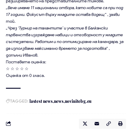
разширяването на представителните тимове.
„Вече имаме 11 национални отбора, като новите са при под
17 години. Фокусът върху младите остава водещ“
, заяви
той.
„Чрез ‘Турнир на талантите’ и участие в Балкански
първенства изграждаме навици и отговорност у младите
състезатели. Работим и по оптимизиране на календара, за
да използваме максимално времето за подготовка
“ ,
допълни Иванов.
Поставете оценка:
☆
☆
☆
☆
☆
Оценка от
0
гласа.
TAGGED:
lastest news
news
novinitebg.eu