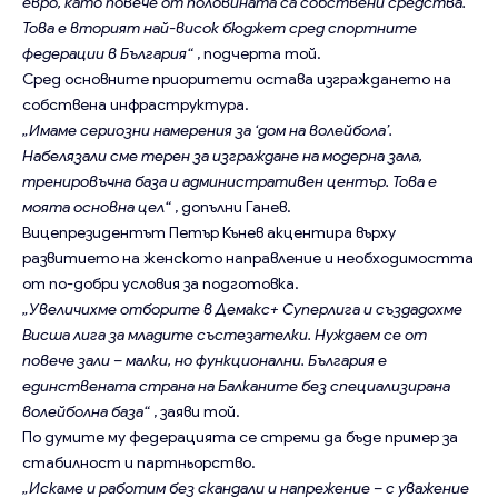
евро, като повече от половината са собствени средства.
Това е вторият най-висок бюджет сред спортните
федерации в България“
, подчерта той.
Сред основните приоритети остава изграждането на
собствена инфраструктура.
„Имаме сериозни намерения за ‘дом на волейбола’.
Набелязали сме терен за изграждане на модерна зала,
тренировъчна база и административен център. Това е
моята основна цел“
, допълни Ганев.
Вицепрезидентът Петър Кънев акцентира върху
развитието на женското направление и необходимостта
от по-добри условия за подготовка.
„Увеличихме отборите в Демакс+ Суперлига и създадохме
Висша лига за младите състезателки. Нуждаем се от
повече зали – малки, но функционални. България е
единствената страна на Балканите без специализирана
волейболна база“
, заяви той.
По думите му федерацията се стреми да бъде пример за
стабилност и партньорство.
„Искаме и работим без скандали и напрежение – с уважение