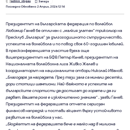
admin_nbgeu
Последно Обновено: 2 Април, 2026 12:14
Президентът на Българската федерация по волейбол
Любомир Ганев бе отличен с „малкия златен“ трикольор на
Пресклуб „България“ за дългогодишното сътрудничество,
успехите на волейбола и по повод своя 60-годишен юбилей.
В пресконференцията участие взеха още
вицепрезидентът на БФВ Петър Кънев, президентът на
Националната волейболна лига Живко Желев и
координаторът на националните отбори Николай Иванов.
„Благодаря за наградата. През тази зала са минали десетки,
дори стотици шампиони. Най-важното е успехите на
българските спортисти да достигат до хората и да ги
радват. Вашата роля е изключително значима“
, заяви Ганев.
Президентът на федерацията отчете сериозен
финансов напредък и постави акцент върху устойчивото
развитие на волейбола у нас.
„Бюджетът на федерацията вече е малко над 8 милиона