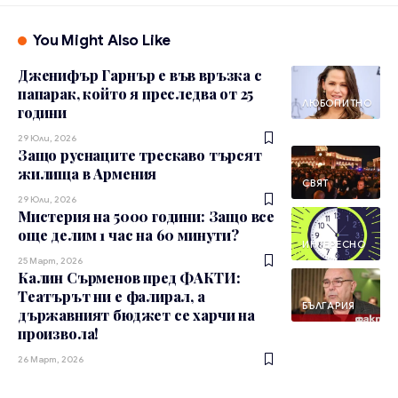
You Might Also Like
Дженифър Гарнър e във връзка с
папарак, който я преследва от 25
ЛЮБОПИТНО
години
29 Юли, 2026
Защо руснаците трескаво търсят
жилища в Армения
СВЯТ
29 Юли, 2026
Мистерия на 5000 години: Защо все
още делим 1 час на 60 минути?
ИНТЕРЕСНО
25 Март, 2026
Калин Сърменов пред ФАКТИ:
Театърът ни е фалирал, а
БЪЛГАРИЯ
държавният бюджет се харчи на
произвола!
26 Март, 2026