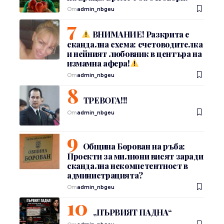
От
admin_nbgeu
ВНИМАНИЕ! Разкрита е
скандална схема: счетоводителка
и нейният любовник в центъра на
измамна афера!
От
admin_nbgeu
ТРЕВОГА!!!
От
admin_nbgeu
Община Борован на ръба:
Проекти за милиони висят заради
скандална некомпетентност в
администрацията?
От
admin_nbgeu
„ПЪРВИЯТ ПАДНА“