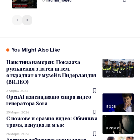
От
admin_nbgeu
You Might Also Like
Наистина намерен: Показаха
румънския златен шлем,
ЕВРОПА
откраднат от музей в Нидерландия
(ВИДЕО)
2 Април, 2026
OpenAI изненадващо спира видео
генератора Sora
5028
25 Март, 2026
С ножове и срамно видео: Обвиниха
трима, изнудвали мъж
КРИМИ
25 Март, 2026
Австрия забранява социалните