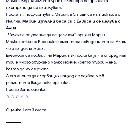
Малко след началото Крис и Елеонора се дръпнаха
настрани да се нацелуват.
После тя пофлиртува с Марин, а Стоян се натискаше с
Илияна.
Марин изпълни баса си с Елвиса и се целува с
Алия.
„Нямахме търпение да се целунем“
, призна Марин.
Малко по-късно Вероника коментира поведението на Алия,
че е на долна жена.
Елеонора се посваля на Марин, пък после каза, че според нея
той е много объркано малко момче, което търси жена,
която да му се дърпа.
А от анонса за следващия епизод се разбра, че в
риалитито влиза нова ергенка.
Поставете оценка:
☆
☆
☆
☆
☆
1
Оценка
1
от
3
гласа.