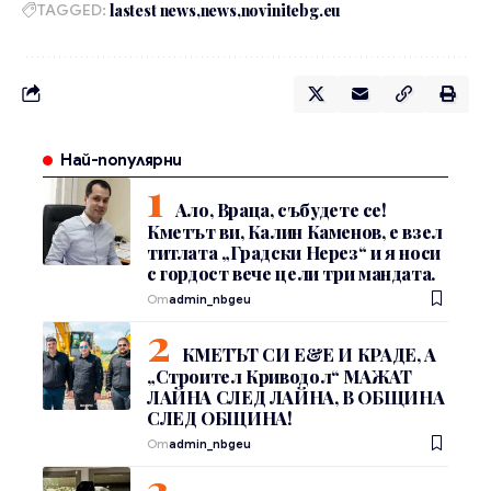
TAGGED:
lastest news
news
novinitebg.eu
Най-популярни
Ало, Враца, събудете се!
Кметът ви, Калин Каменов, е взел
титлата „Градски Нерез“ и я носи
с гордост вече цели три мандата.
От
admin_nbgeu
КМЕТЪТ СИ Е&Е И КРАДЕ, А
„Строител Криводол“ МАЖАТ
ЛАЙНА СЛЕД ЛАЙНА, В ОБЩИНА
СЛЕД ОБЩИНА!
От
admin_nbgeu