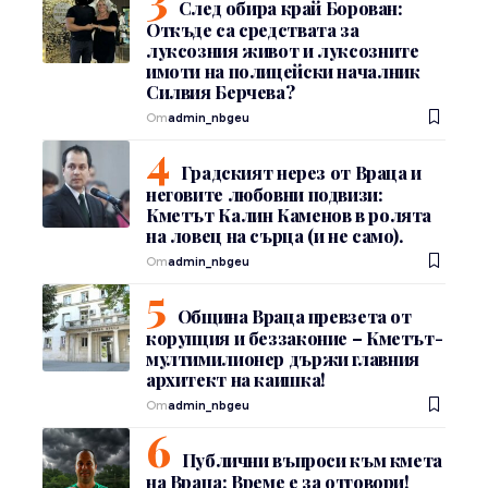
След обира край Борован:
Откъде са средствата за
луксозния живот и луксозните
имоти на полицейски началник
Силвия Берчева?
От
admin_nbgeu
Градският нерез от Враца и
неговите любовни подвизи:
Кметът Калин Каменов в ролята
на ловец на сърца (и не само).
От
admin_nbgeu
Община Враца превзета от
корупция и беззаконие – Кметът-
мултимилионер държи главния
архитект на каишка!
От
admin_nbgeu
Публични въпроси към кмета
на Враца: Време е за отговори!