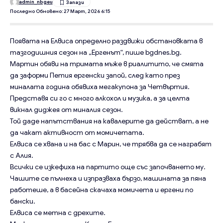
admin_nbgeu
Последно Обновено: 27 Март, 2026 6:15
Появата на Елвиса определно раздвижи обстановката в
тазгодишния сезон на „Ергенът“, пише bgdnes.bg.
Мартин обяви на тримата мъже в риалитито, че смята
да заформи Петия ергенски запой, след като през
миналата година обявиха мегакупона за Четвъртия.
Представя си го с много алкохол и музика, а за целта
викнал диджея от миналия сезон.
Той даде напътствания на кавалерите да действат, а не
да чакат активност от момичетата.
Елвиса се хвана и на бас с Марин, че трябва да се награбят
с Алия.
Всички се изкефиха на партито още със започването му.
Чашите се пълнеха и изпразваха бързо, машината за пяна
работеше, а в басейна скачаха момичета и ергени по
бански.
Елвиса се метна с дрехите.