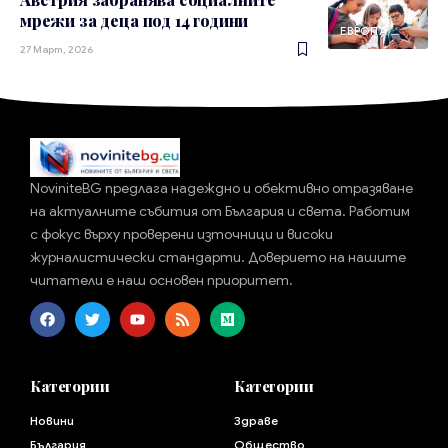
мрежи за деца под 14 години
ЕВРОПА
27 Март, 2026
NoviniteBG предлага надеждно и обективно отразяване
на актуалните събития от България и света. Работим
с фокус върху проверени източници и високи
журналистически стандарти. Доверието на нашите
читатели е наш основен приоритет.
Категории
Категории
Новини
Здраве
България
Общество